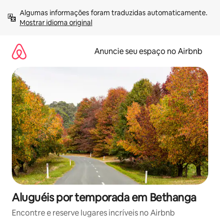
Pular
Algumas informações foram traduzidas automaticamente. 
para
Mostrar idioma original
o
conteúdo
Anuncie seu espaço no Airbnb
Aluguéis por temporada em Bethanga
Encontre e reserve lugares incríveis no Airbnb