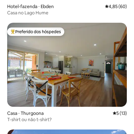
Hotel-fazenda ⋅ Ebden
4,85 de uma a
4,85 (60)
Casa no Lago Hume
Preferido dos hóspedes
Entre os melhores preferidos dos hóspedes
Casa ⋅ Thurgoona
5 de uma a
5 (13)
T-shirt ou não t-shirt?