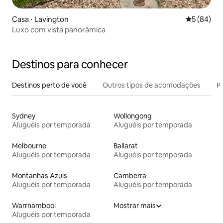
Casa ⋅ Lavington
5 de uma a
5 (84)
Luxo com vista panorâmica
Destinos para conhecer
Destinos perto de você
Outros tipos de acomodações
Pr
Sydney
Wollongong
Aluguéis por temporada
Aluguéis por temporada
Melbourne
Ballarat
Aluguéis por temporada
Aluguéis por temporada
Montanhas Azuis
Camberra
Aluguéis por temporada
Aluguéis por temporada
Warrnambool
Mostrar mais
Aluguéis por temporada