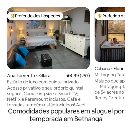
Preferido dos hóspedes
Preferido dos 
Entre os melhores preferidos dos hóspedes
Entre os melhore
Cabana ⋅ Eldorado
Mittagong Talia | 
Apartamento ⋅ Killara
4,99 de uma avaliação média de 
4,99 (257)
estreladas
Mais do que apenas
Estúdio de luxo com quintal privado
— Mittagong Talia 
Acesso privativo e seu próprio quintal
de 54 acres no me
seguro! Cama king size e Smart TV;
Reedy Creek, no P
Netflix e Paramount inclusos. Café e
Chiltern-Mt Pilot,
torradas também estão incluídos! Aceita
Beechworth, proje
Comodidades populares em aluguel por
animais de estimação e tem portinhola
a relaxar e descon
para cachorros. Máquina de lavar e secar
temporada em Bethanga
banheira ao ar liv
roupa. Cozinha equipada; cooktop
do mato e relaxe p
elétrico portátil, air fryer e frigideira
um jogo de tabulei