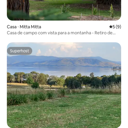
Casa ⋅ Mitta Mitta
5 de uma 
5 (9)
Casa de campo com vista para a montanha - Retiro de
luxo no campo
Superhost
Superhost