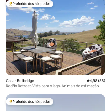
Preferido dos hóspedes
Entre os melhores preferidos dos hóspedes
Casa ⋅ Bellbridge
4,98 de uma av
4,98 (88)
Redfin Retreat-Vista para o lago-Animais de estimação
Albury Wodonga WIFI
Preferido dos hóspedes
Entre os melhores preferidos dos hóspedes