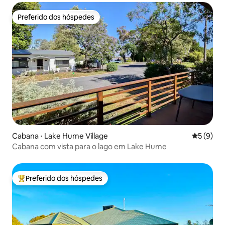
Preferido dos hóspedes
Preferido dos hóspedes
Cabana ⋅ Lake Hume Village
5 de uma 
5 (9)
Cabana com vista para o lago em Lake Hume
Preferido dos hóspedes
Entre os melhores preferidos dos hóspedes