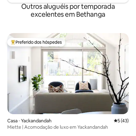
Outros aluguéis por temporada
excelentes em Bethanga
Preferido dos hóspedes
Entre os melhores preferidos dos hóspedes
Casa ⋅ Yackandandah
5 de uma a
5 (43)
Miette | Acomodação de luxo em Yackandandah