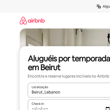
Pular
Algu
para
o
conteúdo
Aluguéis por temporada
em Beirut
Encontre e reserve lugares incríveis no Airbnb
Localização
Quando os resultados estiverem disponíveis, expl
Check-in