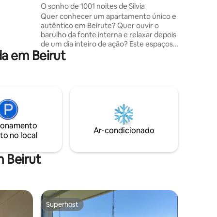
aranda
O sonho de 1001 noites de Silvia
ea de
Quer conhecer um apartamento único e
autêntico em Beirute? Quer ouvir o
barulho da fonte interna e relaxar depois
de um dia inteiro de ação? Este espaçoso
a em Beirut
apartamento histórico pode receber até
4 hóspedes. Está totalmente equipado e
tem eletricidade 24 horas através de um
sistema operado por bateria. Está
localizado no coração de Beirute, com
muitos restaurantes, pubs,
supermercados, shoppings, cinemas do
bairro. Fica a uma curta distância do
ionamento
centro da cidade, facilitando o
Ar-condicionado
to no local
planejamento da sua visita.
 Beirut
Superhost
Superhost