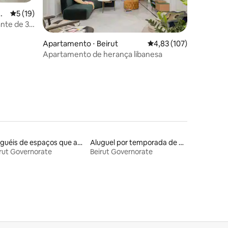
ha
5 de uma avaliação média de 5, 19 avaliações
5 (19)
nte de 3
khael
ções
Apartamento ⋅ Beirut
4,83 de uma avaliação 
4,83 (107)
Apartamento de herança libanesa
Aluguéis de espaços que aceitam animais de estimação
Aluguel por temporada de casas de hóspedes
rut Governorate
Beirut Governorate