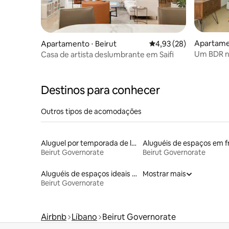
Apartamen
Apartamento ⋅ Beirut
4,93 de uma avaliação 
4,93 (28)
Um BDR no
Casa de artista deslumbrante em Saifi
Destinos para conhecer
Outros tipos de acomodações
Aluguel por temporada de lofts
Beirut Governorate
Beirut Governorate
Aluguéis de espaços ideais para famílias
Mostrar mais
Beirut Governorate
Airbnb
Líbano
Beirut Governorate