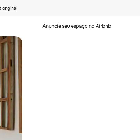
 original
Anuncie seu espaço no Airbnb
 deslizando o dedo na tela.