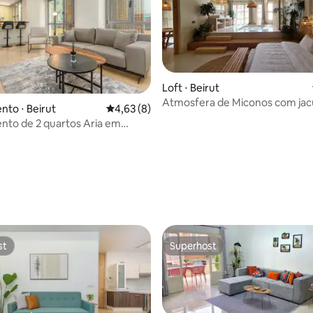
Loft ⋅ Beirut
Atmosfera de Miconos com jac
to ⋅ Beirut
4,63 de uma avaliação média de 5, 8 avalia
4,63 (8)
to de 2 quartos Aria em
eirute
média de 5, 53 avaliações
st
Superhost
st
Superhost