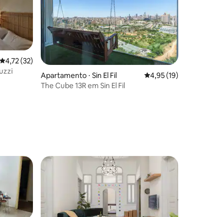
4,72 de uma avaliação média de 5, 32 avaliações
4,72 (32)
uzzi
ções
Apartamento ⋅ Sin El Fil
4,95 de uma avaliação
4,95 (19)
The Cube 13R em Sin El Fil