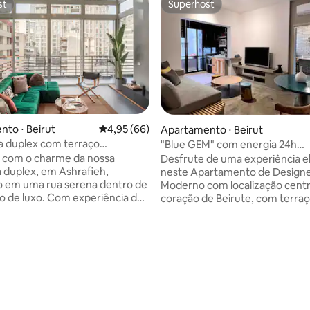
st
Superhost
st
Superhost
édia de 5, 115 avaliações
to ⋅ Beirut
4,95 de uma avaliação média de 5, 66 avalia
4,95 (66)
Apartamento ⋅ Beirut
a duplex com terraço
"Blue GEM" com energia 24h
h-24/7pwr
Apartamento de 2 quartos em
e com o charme da nossa
Desfrute de uma experiência e
Gemayzeh
 duplex, em Ashrafieh,
neste Apartamento de Design
o em uma rua serena dentro de
Moderno com localização centr
io de luxo. Com experiência de
coração de Beirute, com terraço. 
de 24 horas, 7 dias por semana,
um novo acabamento interior d
 perfeita de aconchego e
qualidade, o apartamento está 
complementada pela
na rua principal de Gemmayzeh
ncia de estacionamento
coração de Ashrafieh, a uma cu
no local. Relaxe no amplo
distância a pé do distrito centra
deal para saborear seu café da
Beirute e das principais atraçõe
te espaço convidativo é
das ruas de entretenimento da
para estadias prolongadas com
apartamento Blue Gem desfrut