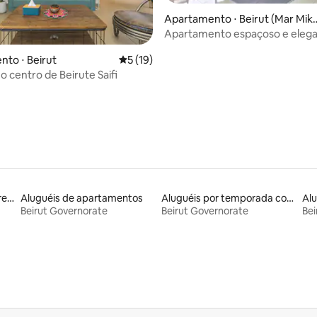
Apartamento ⋅ Beirut (Mar Mik
el)
Apartamento espaçoso e elega
quartos com 2 varandas. Marm
to ⋅ Beirut
5 de uma avaliação média de 5, 19 avalia
5 (19)
média de 5, 28 avaliações
 centro de Beirute Saifi
Aluguéis de espaços em frente à praia
Aluguéis de apartamentos
Aluguéis por temporada com acesso à praia
Beirut Governorate
Beirut Governorate
Bei