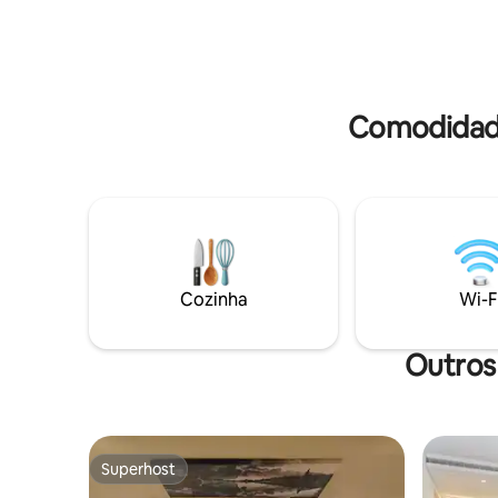
Badaro. 8 minutos para a arena à beira-
amigos ou
mar, onde você pode ter um passeio à
urbano e
beira-mar.
vindo ao s
Comodidade
Cozinha
Wi-F
Outros
Superhost
Superhost