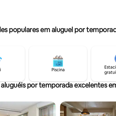
 familiares. Descubra o luxo
de concreto industrial e uma v
m um ambiente tranquilo. Bem-
acolhedora, bem como uma ár
eu lar longe de casa.
trabalho tranquila.
s populares em aluguel por temporad
Estac
i
Piscina
gratui
 aluguéis por temporada excelentes em