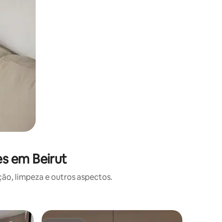
s em Beirut
o, limpeza e outros aspectos.
Apartame