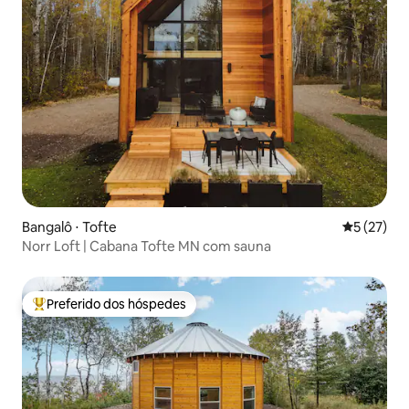
Bangalô ⋅ Tofte
5 de uma a
5 (27)
Norr Loft | Cabana Tofte MN com sauna
Preferido dos hóspedes
Entre os melhores preferidos dos hóspedes