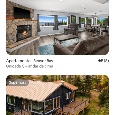
Apartamento ⋅ Beaver Bay
5 de uma 
5 (8)
Unidade C – andar de cima
Superhost
Superhost