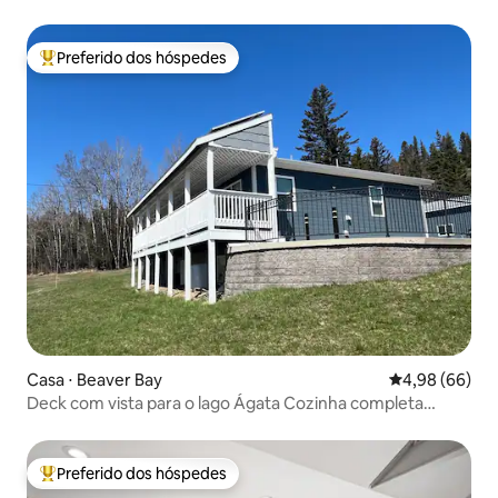
Loop
Preferido dos hóspedes
Entre os melhores preferidos dos hóspedes
Casa ⋅ Beaver Bay
4,98 de uma av
4,98 (66)
Deck com vista para o lago Ágata Cozinha completa
Excelente para caminhadas
Preferido dos hóspedes
Entre os melhores preferidos dos hóspedes