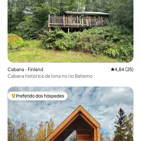
Cabana ⋅ Finland
4,84 de uma a
4,84 (25)
Cabana histórica de Iona no rio Batismo
Preferido dos hóspedes
Entre os melhores preferidos dos hóspedes