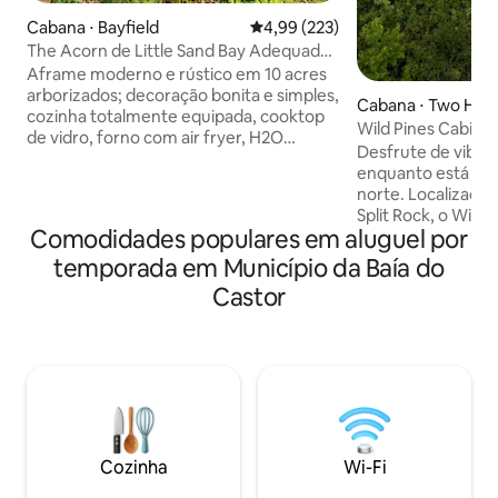
Cabana ⋅ Bayfield
4,99 de uma avaliação média de 
4,99 (223)
The Acorn de Little Sand Bay Adequado
para cães
Aframe moderno e rústico em 10 acres
arborizados; decoração bonita e simples,
Cabana ⋅ Two Har
cozinha totalmente equipada, cooktop
Wild Pines Cabin:
de vidro, forno com air fryer, H2O
de A com vista par
Desfrute de vibra
filtrada/máquina de gelo. Desfrute de
enquanto está be
um banheiro luxuoso, com piso de
norte. Localizado 
azulejos aquecido e chuveiro. Toalhas,
Split Rock, o Wild
xampu/condicionador/sabonete líquido
Comodidades populares em aluguel por
estrutura em form
são fornecidos. Cama king size no loft e
completamente re
temporada em Município da Baía do
NOVA cama king size de espuma de
topo de 40 acres p
memória no andar principal. Smart TV,
Castor
o Lago Superior. D
Wi-Fi. O fogão a lenha aquece a cabana
caminhe pela prop
perfeitamente como a principal fonte de
vida selvagem, sa
calor. Toda a madeira é fornecida para o
do fogo enquanto 
fogão a lenha e a fogueira. Há uma
sol sobre o lago ou
unidade de aquecimento/ar
proximidades de G
condicionado minisplit.
Beach ou Tettego
maravilhosamente 
Cozinha
Wi-Fi
norte em qualquer