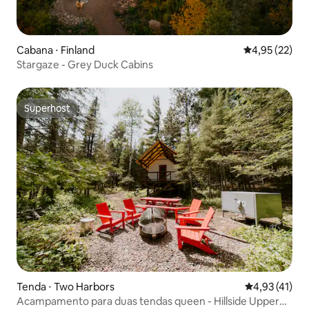
Cabana ⋅ Finland
4,95 de uma a
4,95 (22)
Stargaze - Grey Duck Cabins
Superhost
Superhost
Tenda ⋅ Two Harbors
4,93 de uma a
4,93 (41)
Acampamento para duas tendas queen - Hillside Upper