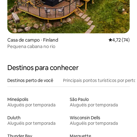
Casa de campo ⋅ Finland
4,72 de uma a
4,72 (74)
Pequena cabana no rio
Destinos para conhecer
Destinos perto de você
Principais pontos turísticos por perto
Mineápolis
São Paulo
Aluguéis por temporada
Aluguéis por temporada
Duluth
Wisconsin Dells
Aluguéis por temporada
Aluguéis por temporada
Thunder Bay
Marquette