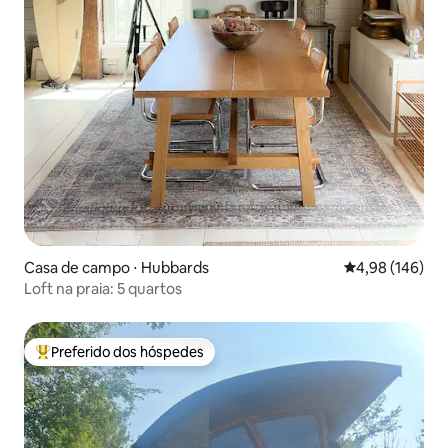
Casa de campo ⋅ Hubbards
4,98 de uma av
4,98 (146)
Loft na praia: 5 quartos
Preferido dos hóspedes
Entre os melhores preferidos dos hóspedes