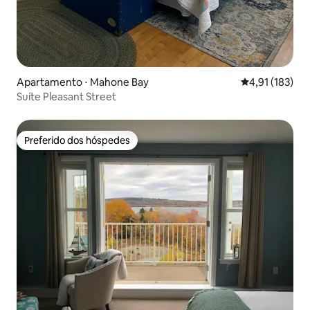
Apartamento ⋅ Mahone Bay
4,91 de uma av
4,91 (183)
Suíte Pleasant Street
Preferido dos hóspedes
Preferido dos hóspedes