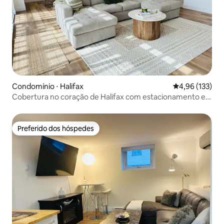
Condomínio ⋅ Halifax
4,96 de uma av
4,96 (133)
Cobertura no coração de Halifax com estacionamento e
vista!
Preferido dos hóspedes
Preferido dos hóspedes