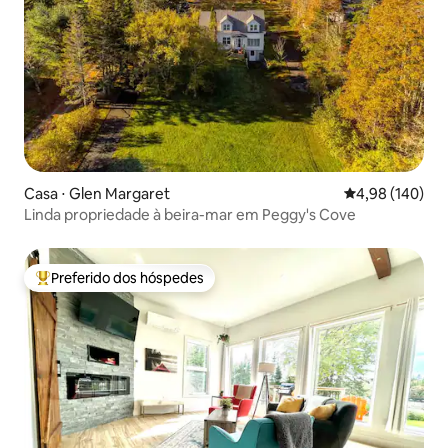
Casa ⋅ Glen Margaret
4,98 de uma av
4,98 (140)
Linda propriedade à beira-mar em Peggy's Cove
Preferido dos hóspedes
Entre os melhores preferidos dos hóspedes