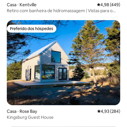
Casa ⋅ Kentville
4,98 de uma ava
4,98 (449)
Retiro com banheira de hidromassagem | Vistas para o
vale | Perto de Kentville, AC
Preferido dos hóspedes
Preferido dos hóspedes
Casa ⋅ Rose Bay
4,93 de uma ava
4,93 (284)
Kingsburg Guest House