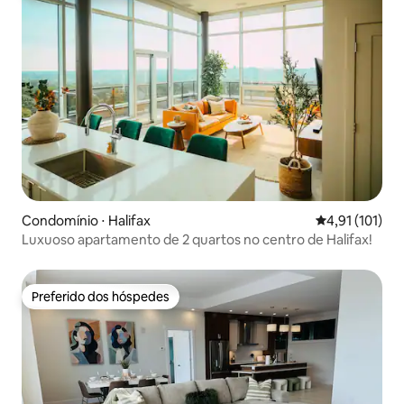
Condomínio ⋅ Halifax
4,91 de uma av
4,91 (101)
Luxuoso apartamento de 2 quartos no centro de Halifax!
Preferido dos hóspedes
Preferido dos hóspedes