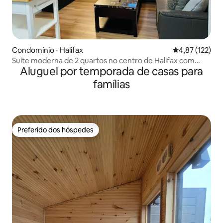
Condomínio ⋅ Halifax
4,87 de uma av
4,87 (122)
Suíte moderna de 2 quartos no centro de Halifax com
Aluguel por temporada de casas para
estacionamento!
famílias
Preferido dos hóspedes
Preferido dos hóspedes