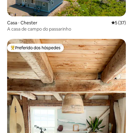
Casa ⋅ Chester
5 de uma a
5 (37)
A casa de campo do passarinho
Preferido dos hóspedes
Entre os melhores preferidos dos hóspedes