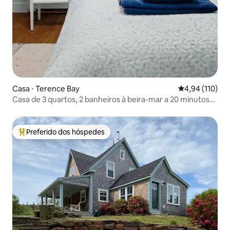
Casa ⋅ Terence Bay
4,94 de uma av
4,94 (110)
Casa de 3 quartos, 2 banheiros à beira-mar a 20 minutos
de Halifax
Preferido dos hóspedes
Entre os melhores preferidos dos hóspedes