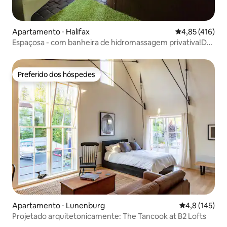
Apartamento ⋅ Halifax
4,85 de uma av
4,85 (416)
Espaçosa - com banheira de hidromassagem privativa!DT
HFX. Acomoda 8 pessoas
Preferido dos hóspedes
Preferido dos hóspedes
Apartamento ⋅ Lunenburg
4,8 de uma av
4,8 (145)
Projetado arquitetonicamente: The Tancook at B2 Lofts