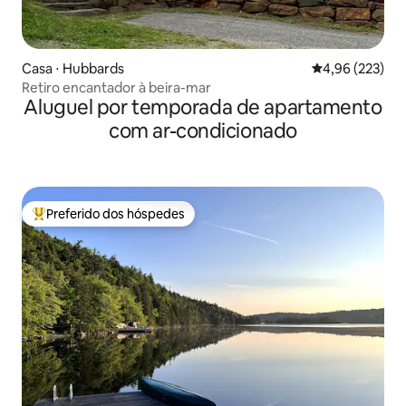
Casa ⋅ Hubbards
4,96 de uma av
4,96 (223)
Retiro encantador à beira-mar
Aluguel por temporada de apartamento
com ar-condicionado
Preferido dos hóspedes
Entre os melhores preferidos dos hóspedes