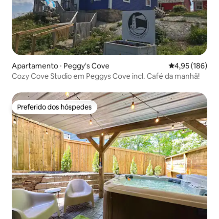
Apartamento ⋅ Peggy's Cove
4,95 de uma av
4,95 (186)
Cozy Cove Studio em Peggys Cove incl. Café da manhã!
Preferido dos hóspedes
Preferido dos hóspedes