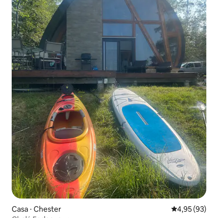
Casa ⋅ Chester
4,95 de uma a
4,95 (93)