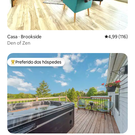
Casa ⋅ Brookside
4,99 de uma av
4,99 (116)
Den of Zen
Preferido dos hóspedes
Entre os melhores preferidos dos hóspedes