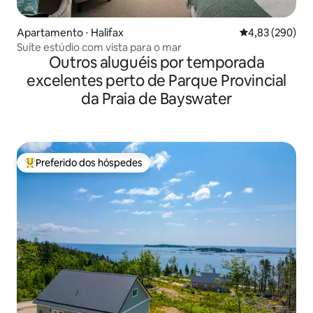
Apartamento ⋅ Halifax
4,83 de uma ava
4,83 (290)
Suíte estúdio com vista para o mar
Outros aluguéis por temporada
excelentes perto de Parque Provincial
da Praia de Bayswater
Preferido dos hóspedes
Entre os melhores preferidos dos hóspedes