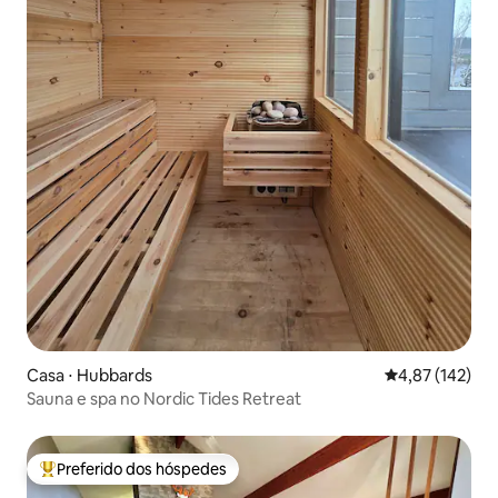
Casa ⋅ Hubbards
4,87 de uma av
4,87 (142)
Sauna e spa no Nordic Tides Retreat
Preferido dos hóspedes
Entre os melhores preferidos dos hóspedes