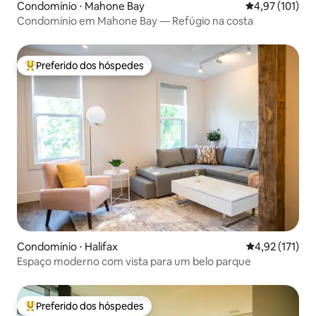
Condomínio ⋅ Mahone Bay
4,97 de uma av
4,97 (101)
respostas mais rápidas.
Condomínio em Mahone Bay — Refúgio na costa
Preferido dos hóspedes
Entre os melhores preferidos dos hóspedes
Condomínio ⋅ Halifax
4,92 de uma av
4,92 (171)
Espaço moderno com vista para um belo parque
Preferido dos hóspedes
Entre os melhores preferidos dos hóspedes