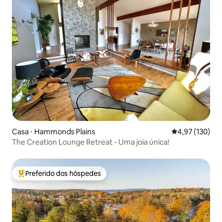
Casa ⋅ Hammonds Plains
4,97 de uma av
4,97 (130)
The Creation Lounge Retreat - Uma joia única!
Preferido dos hóspedes
Entre os melhores preferidos dos hóspedes