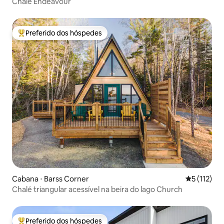
Chalé Endeavour
Preferido dos hóspedes
Entre os melhores preferidos dos hóspedes
Cabana ⋅ Barss Corner
5 de uma av
5 (112)
Chalé triangular acessível na beira do lago Church
Preferido dos hóspedes