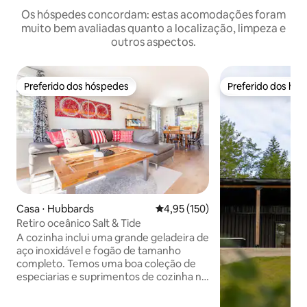
Os hóspedes concordam: estas acomodações foram
muito bem avaliadas quanto a localização, limpeza e
outros aspectos.
Preferido dos hóspedes
Preferido dos hó
Preferido dos hóspedes
Preferido dos hó
Casa ⋅ Hubbards
4,95 de uma avaliação média de 
4,95 (150)
Retiro oceânico Salt & Tide
A cozinha inclui uma grande geladeira de
aço inoxidável e fogão de tamanho
completo. Temos uma boa coleção de
especiarias e suprimentos de cozinha na
despensa para fazer biscoitos com as
crianças. Caminhe até o convés traseiro