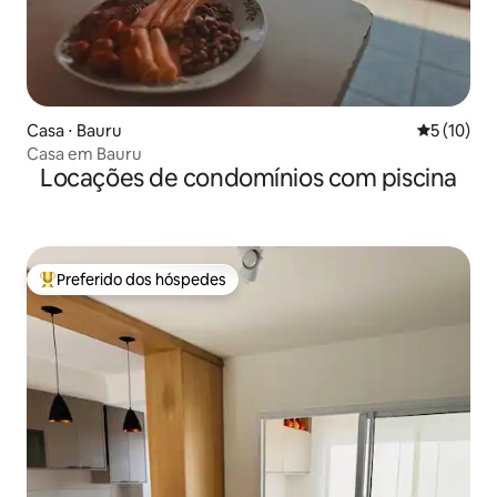
Casa ⋅ Bauru
5 de uma a
5 (10)
Casa em Bauru
Locações de condomínios com piscina
Preferido dos hóspedes
Entre os melhores preferidos dos hóspedes