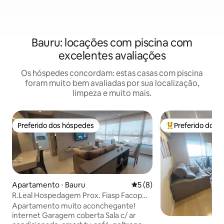
Bauru: locações com piscina com
excelentes avaliações
Os hóspedes concordam: estas casas com piscina
foram muito bem avaliadas por sua localização,
limpeza e muito mais.
Preferido dos hóspedes
Preferido dos 
Preferido dos hóspedes
Entre os melhore
Apartamento ⋅ Bauru
5 de uma avaliação média d
5 (8)
R.Leal Hospedagem Prox. Fiasp Facop
Inst. Mondelli
Apartamento muito aconchegante!
internet Garagem coberta Sala c/ ar