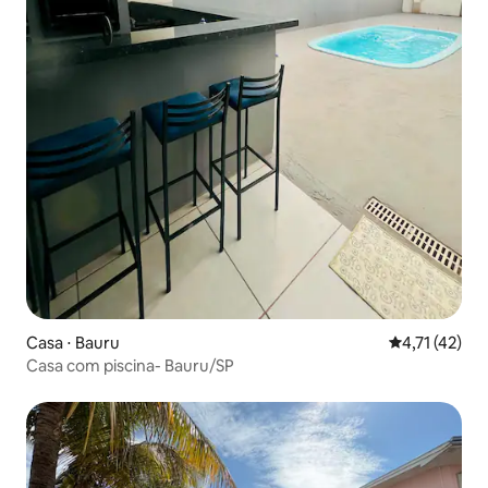
Casa ⋅ Bauru
4,71 de uma a
4,71 (42)
Casa com piscina- Bauru/SP