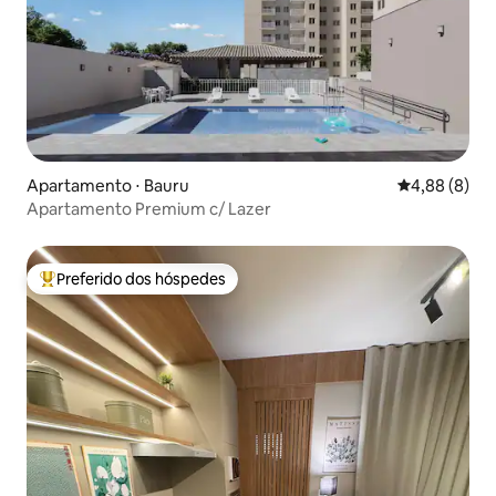
Apartamento ⋅ Bauru
4,88 de uma 
4,88 (8)
Apartamento Premium c/ Lazer
Preferido dos hóspedes
Entre os melhores preferidos dos hóspedes