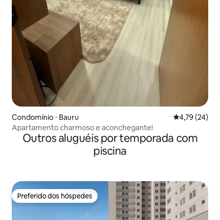
Condomínio ⋅ Bauru
4,79 de uma a
4,79 (24)
Apartamento charmoso e aconchegante!
Outros aluguéis por temporada com
piscina
Preferido dos hóspedes
Preferido dos hóspedes