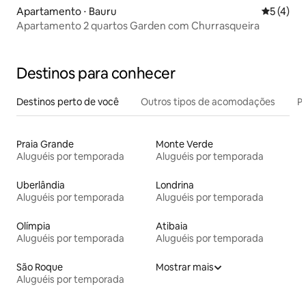
Apartamento ⋅ Bauru
5 de uma 
5 (4)
Apartamento 2 quartos Garden com Churrasqueira
Destinos para conhecer
Destinos perto de você
Outros tipos de acomodações
Pr
Praia Grande
Monte Verde
Aluguéis por temporada
Aluguéis por temporada
Uberlândia
Londrina
Aluguéis por temporada
Aluguéis por temporada
Olímpia
Atibaia
Aluguéis por temporada
Aluguéis por temporada
São Roque
Mostrar mais
Aluguéis por temporada