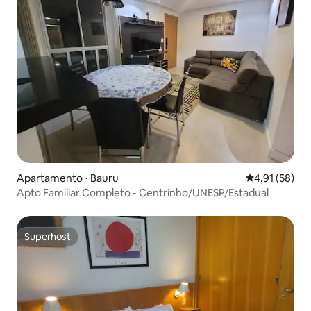
Apartamento ⋅ Bauru
4,91 de uma a
4,91 (58)
Apto Familiar Completo - Centrinho/UNESP/Estadual
Superhost
Superhost