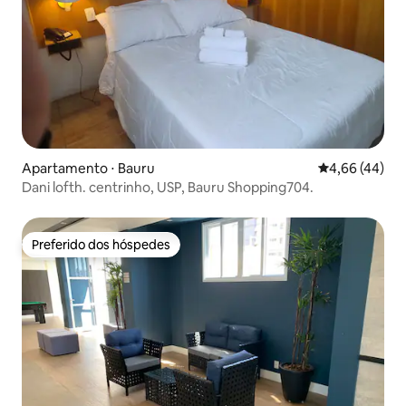
Apartamento ⋅ Bauru
4,66 de uma a
4,66 (44)
Dani lofth. centrinho, USP, Bauru Shopping704.
Preferido dos hóspedes
Preferido dos hóspedes