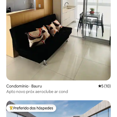
Condomínio ⋅ Bauru
5 de uma a
5 (10)
Apto novo próx aeroclube ar cond
Preferido dos hóspedes
Entre os melhores preferidos dos hóspedes