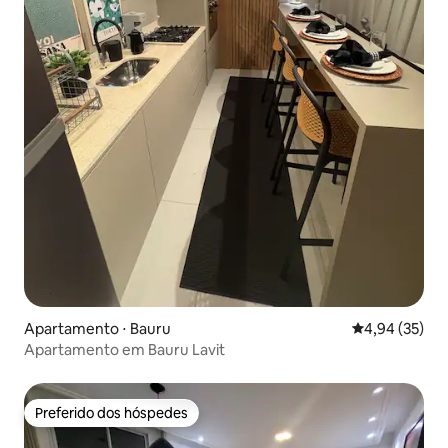
Apartamento ⋅ Bauru
4,94 de uma a
4,94 (35)
Apartamento em Bauru Lavit
Preferido dos hóspedes
Preferido dos hóspedes