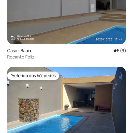
Casa ⋅ Bauru
5 de uma 
5 (9)
Recanto Feliz
Preferido dos hóspedes
Preferido dos hóspedes