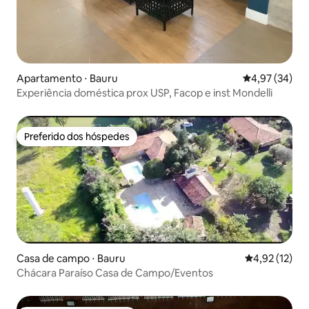
Apartamento ⋅ Bauru
4,97 de uma a
4,97 (34)
Experiência doméstica prox USP, Facop e inst Mondelli
Preferido dos hóspedes
Preferido dos hóspedes
Casa de campo ⋅ Bauru
4,92 de uma a
4,92 (12)
Chácara Paraíso Casa de Campo/Eventos