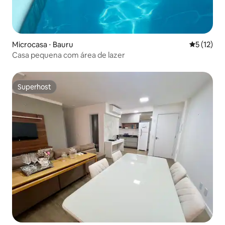
Microcasa ⋅ Bauru
5 de uma a
5 (12)
Casa pequena com área de lazer
Superhost
Superhost