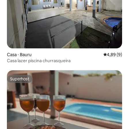
Casa ⋅ Bauru
4,89 de uma 
4,89 (9)
Casa lazer piscina churrasqueira
Superhost
Superhost