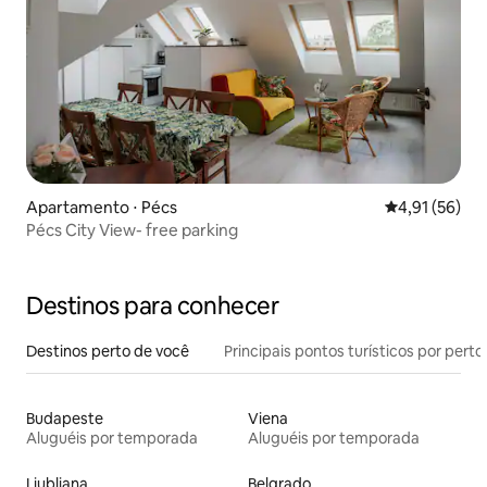
Apartamento ⋅ Pécs
4,91 de uma a
4,91 (56)
Pécs City View- free parking
Destinos para conhecer
Destinos perto de você
Principais pontos turísticos por perto
Budapeste
Viena
Aluguéis por temporada
Aluguéis por temporada
Liubliana
Belgrado