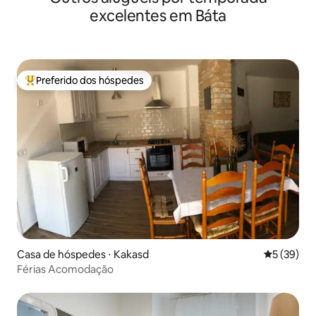
excelentes em Báta
Preferido dos hóspedes
Entre os melhores preferidos dos hóspedes
Casa de hóspedes ⋅ Kakasd
5 de uma a
5 (39)
Férias Acomodação