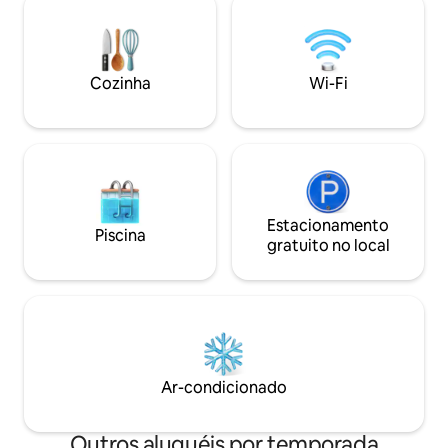
ao redor oferecem muitas
acesso Wi-Fi, TVs 
oportunidades para vocês, dependendo
A floresta Mecsek
de como gostariam de passar o tempo.
a pé da casa. A c
Caminhada em Mecsek? Degustação de
"outro alojamento". *a banheira
vinhos ou passeio pela cidade? Talvez
Cozinha
Wi-Fi
sauna têm um cust
descobrir um ao outro? A escolha é sua!
Estacionamento
Piscina
gratuito no local
Ar-condicionado
Outros aluguéis por temporada