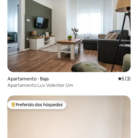
Apartamento ⋅ Baja
5 de uma 
5 (3)
Apartamento Lux Volenter Um
Preferido dos hóspedes
Entre os melhores preferidos dos hóspedes