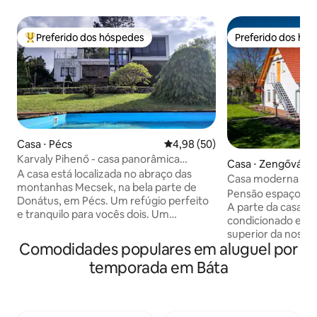
Preferido dos hóspedes
Preferido dos hó
Entre os melhores preferidos dos hóspedes
Preferido dos hó
Casa ⋅ Pécs
4,98 de uma avaliação média de
4,98 (50)
Karvaly Pihenő - casa panorâmica
Casa ⋅ Zengővárk
privada
A casa está localizada no abraço das
Casa moderna e e
montanhas Mecsek, na bela parte de
Pensão espaçosa, 
Donátus, em Pécs. Um refúgio perfeito
A parte da casa d
e tranquilo para vocês dois. Um
condicionado está 
verdadeiro descanso espera por você
superior da nossa 
nos espaços amplos e no magnífico
Comodidades populares em aluguel por
sua própria entra
panorama da casa. O centro da cidade
térreo da casa. A
temporada em Báta
está perto, com todas as suas
jardim com piscina
possibilidades, mas longe o suficiente
hidromassagem*, j
para que você possa se retirar para um
churrasco. A casa 
lugar tranquilo. A floresta e os povoados
banheiros e uma 