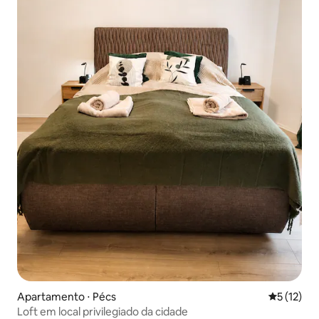
Apartamento ⋅ Pécs
5 de uma a
5 (12)
Loft em local privilegiado da cidade