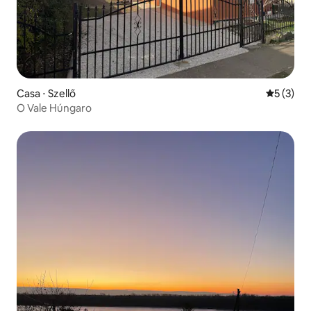
Casa ⋅ Szellő
5 de uma 
5 (3)
O Vale Húngaro