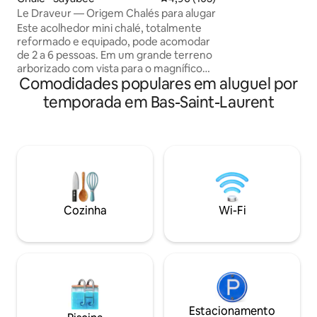
de luz natural, c
Le Draveur — Origem Chalés para alugar
acolhedora e convidativa. 
Este acolhedor mini chalé, totalmente
beira-mar é o luga
reformado e equipado, pode acomodar
e aproveitar o sol. 
de 2 a 6 pessoas. Em um grande terreno
arborizado com vista para o magnífico
Comodidades populares em aluguel por
Lago Matapédia, é ideal para uma
estadia romântica, em família ou
temporada em Bas-Saint-Laurent
simplesmente para alguns dias de
teletrabalho na natureza. Na temporada
de verão, você também terá acesso a
um cais, além de um caiaque e uma
prancha de stand up paddle para
aproveitar ao máximo o lago. *Acessível
por um grande patamar de degraus *É
recomendado o uso de veículos no
Cozinha
Wi-Fi
inverno
Estacionamento