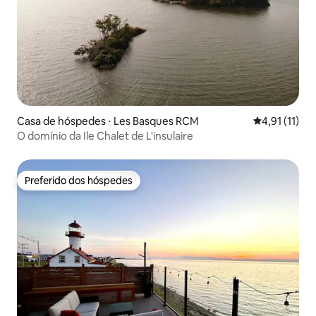
Casa de hóspedes ⋅ Les Basques RCM
4,91 de uma a
4,91 (11)
O domínio da Ile Chalet de L'insulaire
Preferido dos hóspedes
Preferido dos hóspedes