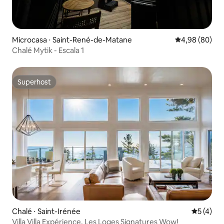
Microcasa ⋅ Saint-René-de-Matane
4,98 de uma av
4,98 (80)
Chalé Mytik - Escala 1
Superhost
Superhost
Chalé ⋅ Saint-Irénée
5 de uma 
5 (4)
Villa Villa Expérience, Les Loges Signatures Wow!