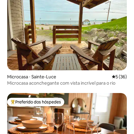
Microcasa ⋅ Sainte-Luce
5 de uma a
5 (36)
Microcasa aconchegante com vista incrível para o rio
Preferido dos hóspedes
Entre os melhores preferidos dos hóspedes