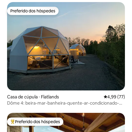
Preferido dos hóspedes
Preferido dos hóspedes
Casa de cúpula ⋅ Flatlands
4,99 de uma a
4,99 (77)
Dôme 4: beira-mar-banheira-quente-ar-condicionado-
churrasqueira-cozinha-banheiro
Preferido dos hóspedes
Entre os melhores preferidos dos hóspedes