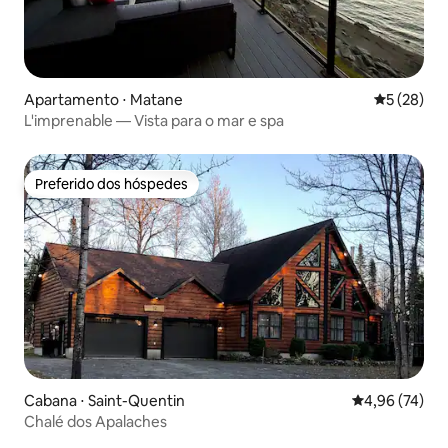
Apartamento ⋅ Matane
5 de uma a
5 (28)
L'imprenable — Vista para o mar e spa
Preferido dos hóspedes
Preferido dos hóspedes
Cabana ⋅ Saint-Quentin
4,96 de uma a
4,96 (74)
Chalé dos Apalaches