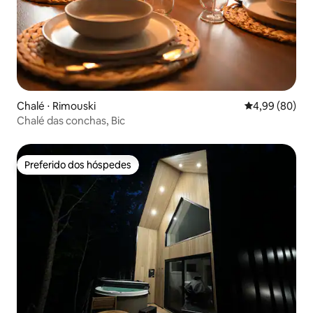
Chalé ⋅ Rimouski
4,99 de uma av
4,99 (80)
Chalé das conchas, Bic
Preferido dos hóspedes
Preferido dos hóspedes