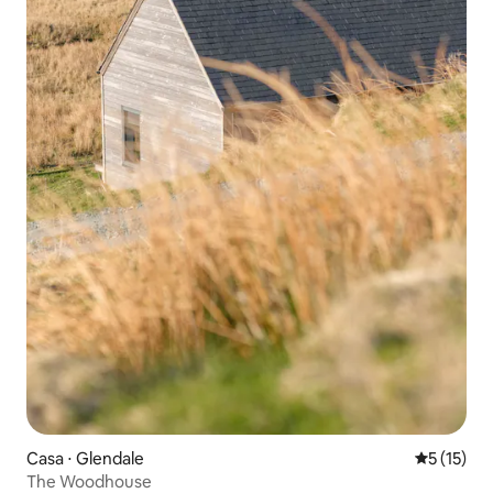
Casa ⋅ Glendale
5 de uma a
5 (15)
The Woodhouse