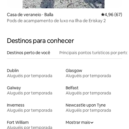
Casa de veraneio ⋅ Balla
4,96 de uma a
4,96 (67)
Pods de acampamento de luxo na Ilha de Eriskay 2
Destinos para conhecer
Destinos perto de você
Principais pontos turísticos por perto
Dublin
Glasgow
Aluguéis por temporada
Aluguéis por temporada
Galway
Belfast
Aluguéis por temporada
Aluguéis por temporada
Inverness
Newcastle upon Tyne
Aluguéis por temporada
Aluguéis por temporada
Fort William
Mostrar mais
Aluguéis por temporada