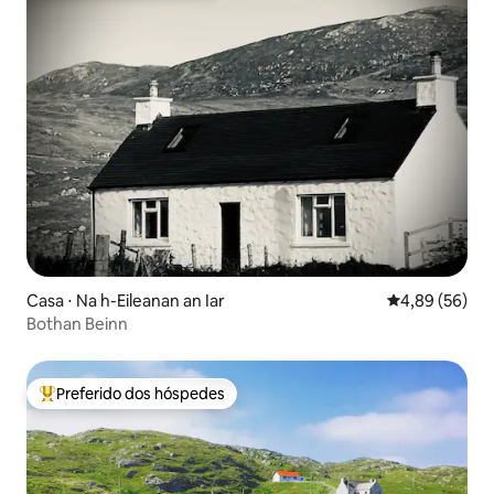
Casa ⋅ Na h-Eileanan an Iar
4,89 de uma a
4,89 (56)
Bothan Beinn
Preferido dos hóspedes
Entre os melhores preferidos dos hóspedes