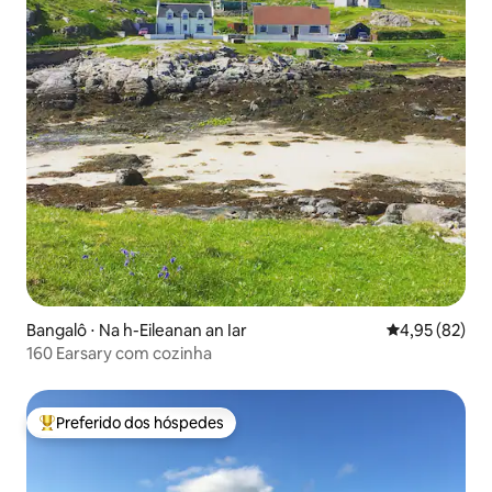
Bangalô ⋅ Na h-Eileanan an Iar
4,95 de uma a
4,95 (82)
160 Earsary com cozinha
Preferido dos hóspedes
Entre os melhores preferidos dos hóspedes