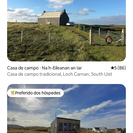
Casa de campo ⋅ Na h-Eileanan an Iar
5 de uma a
5 (86)
Casa de campo tradicional, Loch Carnan, South Uist
Preferido dos hóspedes
Entre os melhores preferidos dos hóspedes