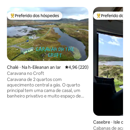
Preferido dos hóspedes
Preferido dos 
Entre os melhores preferidos dos hóspedes
Entre os melhore
Chalé ⋅ Na h-Eileanan an Iar
4,96 de uma avaliação média de 
4,96 (220)
Caravana no Croft
Caravana de 2 quartos com
aquecimento central a gás. O quarto
principal tem uma cama de casal, um
banheiro privativo e muito espaço de
armazenamento. O segundo quarto
consiste em 2 camas de solteiro e
espaço de armazenamento. O banheiro
principal tem um chuveiro totalmente
Casebre ⋅ Isle of S
fechado. A cozinha/sala de estar é em
Cabanas de acamp
plano aberto com uma grande geladeira