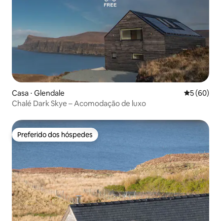
Casa ⋅ Glendale
5 de uma a
5 (60)
Chalé Dark Skye – Acomodação de luxo
Preferido dos hóspedes
Preferido dos hóspedes