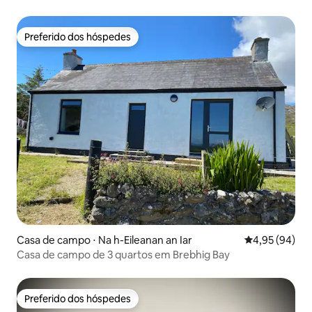
Preferido dos hóspedes
Preferido dos hóspedes
Casa de campo ⋅ Na h-Eileanan an Iar
4,95 de uma a
4,95 (94)
Casa de campo de 3 quartos em Brebhig Bay
Preferido dos hóspedes
Preferido dos hóspedes