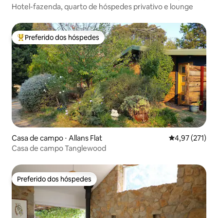
Hotel-fazenda, quarto de hóspedes privativo e lounge
Preferido dos hóspedes
Entre os melhores preferidos dos hóspedes
Casa de campo ⋅ Allans Flat
4,97 de uma av
4,97 (271)
Casa de campo Tanglewood
Preferido dos hóspedes
Preferido dos hóspedes