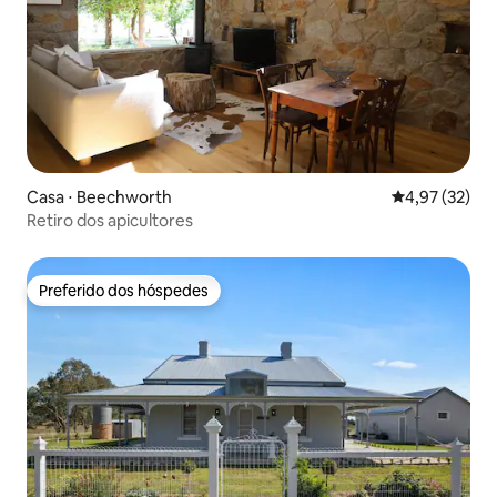
Casa ⋅ Beechworth
4,97 de uma a
4,97 (32)
Retiro dos apicultores
Preferido dos hóspedes
Preferido dos hóspedes