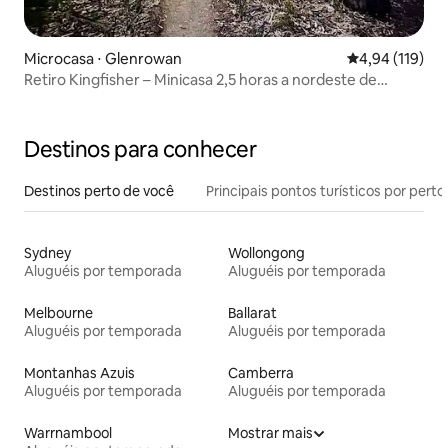
Microcasa ⋅ Glenrowan
4,94 de uma av
4,94 (119)
Retiro Kingfisher – Minicasa 2,5 horas a nordeste de
Melbourne
Destinos para conhecer
Destinos perto de você
Principais pontos turísticos por perto
Sydney
Wollongong
Aluguéis por temporada
Aluguéis por temporada
Melbourne
Ballarat
Aluguéis por temporada
Aluguéis por temporada
Montanhas Azuis
Camberra
Aluguéis por temporada
Aluguéis por temporada
Warrnambool
Mostrar mais