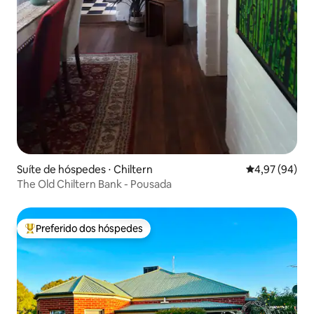
Suíte de hóspedes ⋅ Chiltern
4,97 de uma a
4,97 (94)
The Old Chiltern Bank - Pousada
Preferido dos hóspedes
Entre os melhores preferidos dos hóspedes