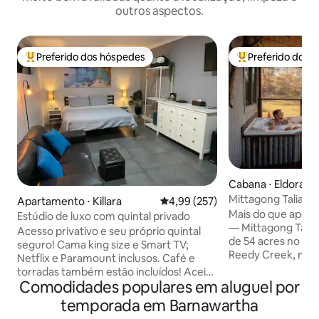
outros aspectos.
Preferido dos hóspedes
Preferido dos 
Entre os melhores preferidos dos hóspedes
Entre os melhore
Cabana ⋅ Eldorado
Mittagong Talia | 
Apartamento ⋅ Killara
4,99 de uma avaliação média de 
4,99 (257)
estreladas
Mais do que apenas
Estúdio de luxo com quintal privado
— Mittagong Talia 
Acesso privativo e seu próprio quintal
de 54 acres no me
seguro! Cama king size e Smart TV;
Reedy Creek, no P
Netflix e Paramount inclusos. Café e
Chiltern-Mt Pilot,
torradas também estão incluídos! Aceita
Beechworth, proje
Comodidades populares em aluguel por
animais de estimação e tem portinhola
a relaxar e descon
para cachorros. Máquina de lavar e secar
temporada em Barnawartha
banheira ao ar liv
roupa. Cozinha equipada; cooktop