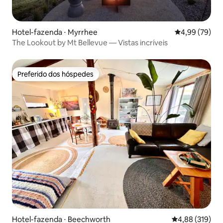
Hotel-fazenda ⋅ Myrrhee
4,99 de uma a
4,99 (79)
The Lookout by Mt Bellevue — Vistas incríveis
Preferido dos hóspedes
Preferido dos hóspedes
Hotel-fazenda ⋅ Beechworth
4,88 de uma av
4,88 (319)