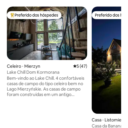
Preferido dos hóspedes
Preferido dos hó
Entre os melhores preferidos dos hóspedes
Preferido dos hó
Celeiro ⋅ Mierzyn
5 de uma avaliação média de
5 (47)
Lake Chill Dom Kormorana
Bem-vindo ao Lake Chill. 4 confortáveis
casas de campo do tipo celeiro bem no
Lago Mierzyńskie. As casas de campo
foram construídas em um antigo
assentamento da Idade do Bronze. O
lugar tem sido extremamente charmoso
há milhares de anos, atraindo pessoas
que ficaram felizes em se estabelecer
Casa ⋅ Listomie
aqui usando os benefícios de um lago,
Casa da Banana
florestas e um rio nas proximidades. A