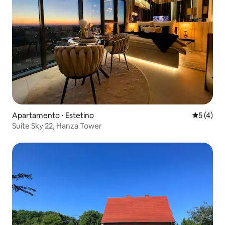
Apartamento ⋅ Estetino
5 de uma 
5 (4)
Suíte Sky 22, Hanza Tower