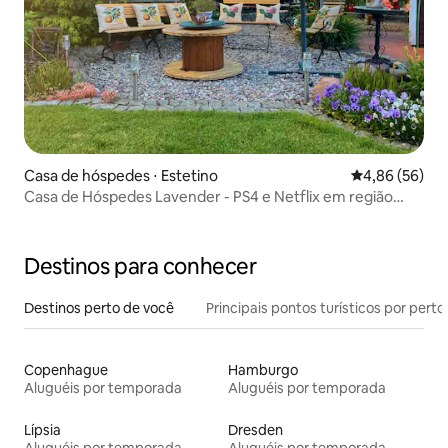
Casa de hóspedes ⋅ Estetino
4,86 de uma a
4,86 (56)
Casa de Hóspedes Lavender - PS4 e Netflix em região
tranquila
Destinos para conhecer
Destinos perto de você
Principais pontos turísticos por perto
Copenhague
Hamburgo
Aluguéis por temporada
Aluguéis por temporada
Lípsia
Dresden