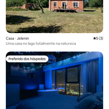
Casa ⋅ Jelenin
5 de uma 
5 (3)
Uma casa no lago totalmente na natureza
Preferido dos hóspedes
Preferido dos hóspedes