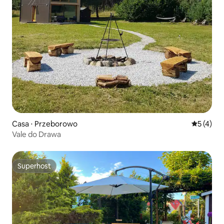
Casa ⋅ Przeborowo
5 de uma 
5 (4)
Vale do Drawa
Superhost
Superhost