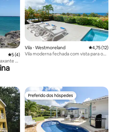
ções
Vila ⋅ Westmoreland
4,75 de uma avaliação
4,75 (12)
Vila moderna fechada com vista para o
5 de uma avaliação média de 5, 4 avaliações
5 (4)
mar | Associação de praia
laxante e
ina
Preferido dos hóspedes
Preferido dos hóspedes