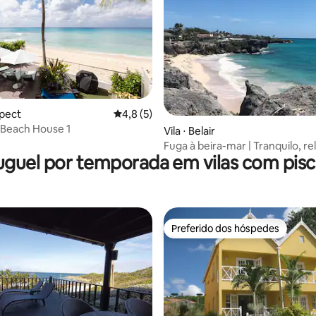
média de 5, 15 avaliações
spect
4,8 de uma avaliação média de 5, 5 avalia
4,8 (5)
Beach House 1
Vila ⋅ Belair
Fuga à beira-mar | Tranquilo, re
uguel por temporada em vilas com pisc
privativo
Preferido dos hóspedes
Preferido dos hóspedes