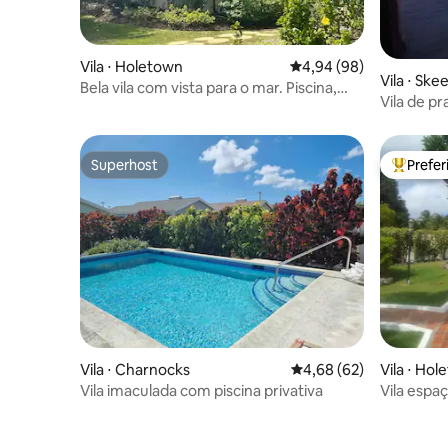
Vila ⋅ Holetown
4,94 de uma avaliação 
4,94 (98)
Vila ⋅ Ske
Bela vila com vista para o mar. Piscina,
Vila de pr
academia, padel/tênis
Superhost
Prefe
Superhost
Entre os
Vila ⋅ Charnocks
4,68 de uma avaliação 
4,68 (62)
Vila ⋅ Ho
Vila imaculada com piscina privativa
Vila espaç