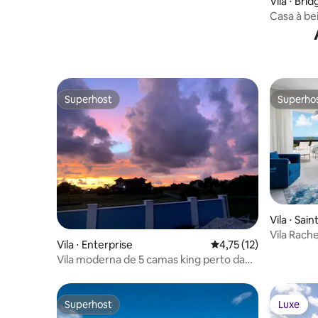
Vila ⋅ Br
de Alleynes
Casa à be
lindament
Superhost
Superho
Superhost
Superho
Vila ⋅ Sai
Vila Rach
Vila ⋅ Enterprise
4,75 de uma avaliação 
4,75 (12)
mar
Vila moderna de 5 camas king perto da
praia - Sunset Patios
Superhost
Luxe
Superhost
Luxe