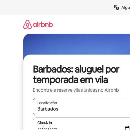
Pular
Algu
para
o
conteúdo
Barbados: aluguel por
temporada em vila
Encontre e reserve vilas únicas no Airbnb
Localização
Quando os resultados estiverem disponíveis, expl
Check-in