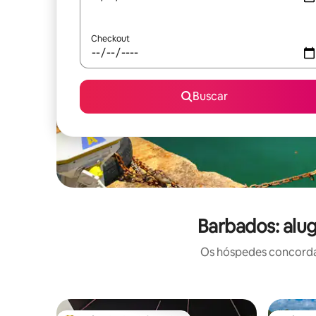
Checkout
Buscar
Barbados: alu
Os hóspedes concordam