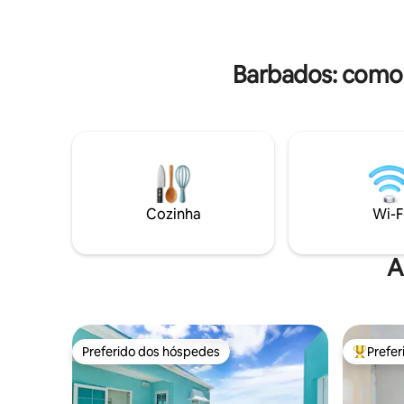
e os jardi
combinada com comodidades
mais de u
modernas. Relaxe ao ar livre com áreas
de estar e jantar generosas, rodeadas
por jardins exuberantes e árvores
Barbados: comod
frutíferas maduras.
Cozinha
Wi-F
A
Preferido dos hóspedes
Prefe
Preferido dos hóspedes
Entre os