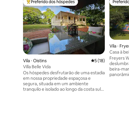
Preferido dos hóspedes
Preferid
Entre os melhores preferidos dos hóspedes
Preferid
Vila ⋅ Fry
Casa à bei
Freyers W
Freyers W
Vila ⋅ Oistins
5 de uma avaliação 
5 (18)
deslumbra
Villa Belle Vida
beira-mar
Os hóspedes desfrutarão de uma estadia
panorâmic
em nossa propriedade espaçosa e
Localizad
segura, situada em um ambiente
norte da 
tranquilo e isolado ao longo da costa sul
este é o 
de tirar o fôlego de Barbados.
restauran
Convenientemente localizado a apenas 5
nas proxi
minutos de praias imaculadas, resorts,
piscina p
restaurantes, St. Lawrence Gap e a
jardins ou
vibrante área de Oistins. Experimente o
de vila o
charme de uma casa tradicional de pedra
vila, a p
de coral de Barbados cuidadosamente