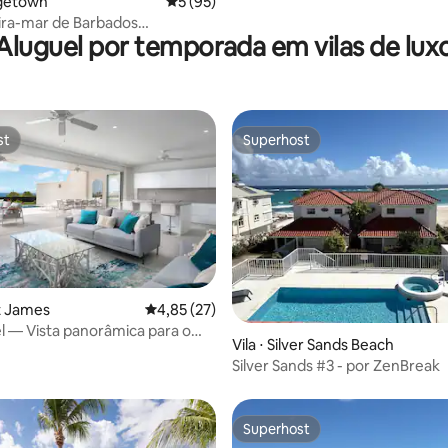
idgetown
5 de uma avaliação média de 5, 95 avalia
5 (95)
piscina - Coral Cove House
ira-mar de Barbados
Aluguel por temporada em vilas de lux
e restaurada
st
Superhost
st
Superhost
nt James
4,85 de uma avaliação média de 5, 27 avalia
4,85 (27)
el — Vista panorâmica para o
média de 5, 12 avaliações
Vila ⋅ Silver Sands Beach
Silver Sands #3 - por ZenBreak
Superhost
Superhost