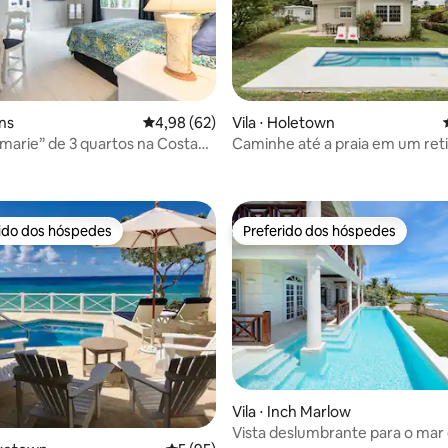
média de 5, 35 avaliações
ins
4,98 de uma avaliação média de 5, 62 avalia
4,98 (62)
Vila ⋅ Holetown
emarie” de 3 quartos na Costa
Caminhe até a praia em um reti
da piscina em Sunset Crest
rido dos hóspedes
Preferido dos hóspedes
 melhores preferidos dos hóspedes
Preferido dos hóspedes
Vila ⋅ Inch Marlow
média de 5, 24 avaliações
Vista deslumbrante para o ma