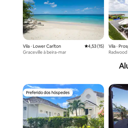
Vila ⋅ Lower Carlton
4,53 de uma avaliação 
4,53 (15)
Vila ⋅ Pro
Graceville à beira-mar
Radwood 
Al
Preferido dos hóspedes
Preferido dos hóspedes