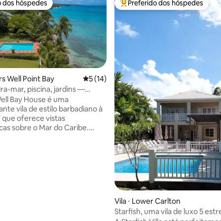
o dos hóspedes
Preferido dos hóspedes
o dos hóspedes
Entre os melhores preferidos d
ers Well Point Bay
5 de uma avaliação média de 5, 14 avalia
5 (14)
ra-mar, piscina, jardins —
ell Bay
ell Bay House é uma
média de 5, 18 avaliações
nte vila de estilo barbadiano à
 que oferece vistas
as sobre o Mar do Caribe.
o a 10 minutos de carro ao
encantadora Speightstown,
melhor paraíso tropical com
tes, supermercados e atrações
midades. Relaxe à beira da sua
rivada, passeie pelos grandes
 desça até a praia - este é o tipo
Vila ⋅ Lower Carlton
nde as memórias são feitas. A
Starfish, uma vila de luxo 5 estr
iscina, os gramados bem cuidados
poucos passos do mar