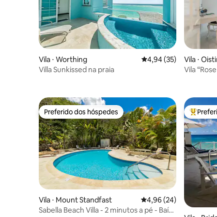
Vila ⋅ Worthing
4,94 de uma avaliação 
4,94 (35)
Vila ⋅ Oist
Villa Sunkissed na praia
Vila “Ros
Sul
Preferido dos hóspedes
Prefe
Preferido dos hóspedes
Entre os
Vila ⋅ Mount Standfast
4,96 de uma avaliação 
4,96 (24)
Sabella Beach Villa - 2 minutos a pé - Baía