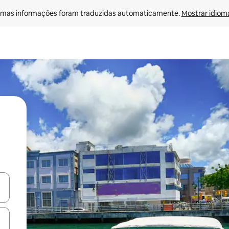
mas informações foram traduzidas automaticamente. 
Mostrar idioma
ore-os usando as seta para cima e para baixo do teclado ou tocando e