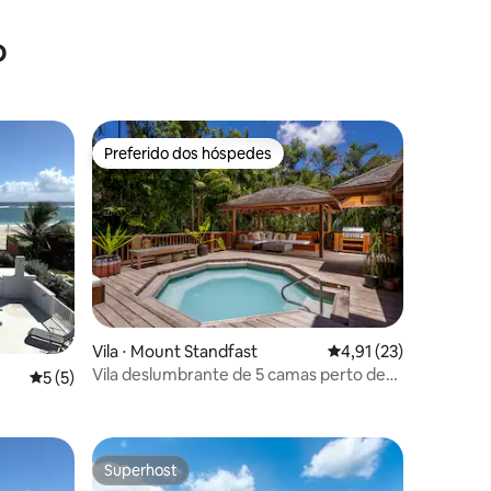
ções
segundos a pé da praia
o
Preferido dos hóspedes
Preferido dos hóspedes
ções
Vila ⋅ Mount Standfast
4,91 de uma avaliação
4,91 (23)
Vila deslumbrante de 5 camas perto de
5 de uma avaliação média de 5, 5 avaliações
5 (5)
Holetown
Superhost
Superhost