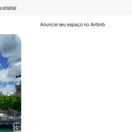
 original
Anuncie seu espaço no Airbnb
 deslizando o dedo na tela.