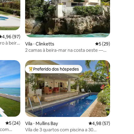
ções
4,96 de uma avaliação média de 5, 97 avaliações
4,96 (97)
ro à beira
Vila ⋅ Clinketts
5 de uma avaliação
5 (29)
2 camas à beira-mar na costa oeste —
Sea Spray Villas
Preferido dos hóspedes
Entre os melhores preferidos dos hóspedes
5 de uma avaliação média de 5, 24 avaliações
5 (24)
Vila ⋅ Mullins Bay
4,98 de uma avaliação
4,98 (57)
r com
Vila de 3 quartos com piscina a 30