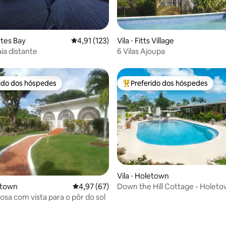
média de 5, 98 avaliações
etes Bay
4,91 de uma avaliação média de 5, 123 avalia
4,91 (123)
Vila ⋅ Fitts Village
aia distante
6 Vilas Ajoupa
rido dos hóspedes
Preferido dos hóspedes
 melhores preferidos dos hóspedes
Entre os melhores preferidos d
Vila ⋅ Holetown
Down the Hill Cottage - Holetow
média de 5, 62 avaliações
letown
4,97 de uma avaliação média de 5, 67 avalia
4,97 (67)
com jardim
osa com vista para o pôr do sol