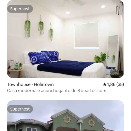
Superhost
Superhost
Townhouse ⋅ Holetown
4,86 de uma a
4,86 (35)
Casa moderna e aconchegante de 3 quartos com
estacionamento gratuito e Wi-Fi
Superhost
Superhost