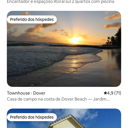
Encantador e espaçoso litoral sul 2 quartos com piscina
Preferido dos hóspedes
Preferido dos hóspedes
Townhouse ⋅ Dover
4,9 de uma a
4,9 (71)
Casa de campo na costa de Dover Beach — Jardim
tropical
Preferido dos hóspedes
Preferido dos hóspedes