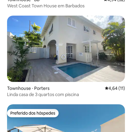
West Coast Town House em Barbados
Townhouse ⋅ Porters
4,64 de uma a
4,64 (11)
Linda casa de 3 quartos com piscina
Preferido dos hóspedes
Preferido dos hóspedes