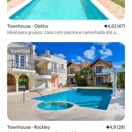
Townhouse ⋅ Oistins
4,62 de uma a
4,62 (47)
Ideal para grupos: casa com piscina e caminhada até a
praia
Superhost
Superhost
Townhouse ⋅ Rockley
4,9 de uma a
4,9 (29)