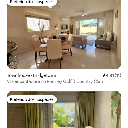
Preferido dos hóspedes
Preferido dos hóspedes
Townhouse ⋅ Bridgetown
4,91 de uma a
4,91 (11)
Vila encantadora no Rockley Golf & Country Club
Preferido dos hóspedes
Preferido dos hóspedes