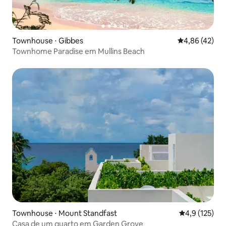
Townhouse ⋅ Gibbes
4,86 de uma a
4,86 (42)
Townhome Paradise em Mullins Beach
Townhouse ⋅ Mount Standfast
4,9 de uma av
4,9 (125)
Casa de um quarto em Garden Grove