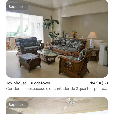
Superhost
Superhost
Townhouse ⋅ Bridgetown
4,94 de uma a
4,94 (17)
Condomínio espaçoso e encantador de 2 quartos, perto
de ótimas praias
Superhost
Superhost