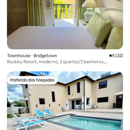
Townhouse ⋅ Bridgetown
5 de uma a
5 (32)
Rockley Resort, moderno, 2 quartos/2 banheiros,
golfe/piscina/tênis
Preferido dos hóspedes
Preferido dos hóspedes