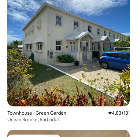
Townhouse ⋅ Green Garden
4,83 de uma a
4,83 (18)
Ocean Breeze, Barbados