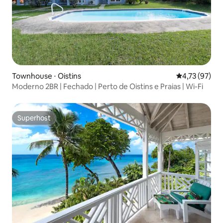
Townhouse ⋅ Oistins
4,73 de uma a
4,73 (97)
Moderno 2BR | Fechado | Perto de Oistins e Praias | Wi-Fi
Superhost
Superhost