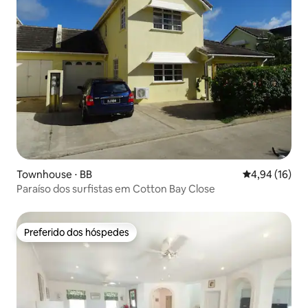
Townhouse ⋅ BB
4,94 de uma a
4,94 (16)
Paraíso dos surfistas em Cotton Bay Close
Preferido dos hóspedes
Preferido dos hóspedes