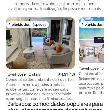
temporada de townhouses foram muito bem
avaliados por sua localização, limpeza e muito mais.
Preferido dos hóspedes
Preferido dos hó
Preferido dos hóspedes
Preferido dos hó
Townhouse ⋅ Lowe
Caminhe até a prai
Townhouse ⋅ Oistins
4,91 de uma avaliação média de
4,91 (43)
piscina, perto de 
Relaxe em nossa vi
Condomínio deslumbrante de 3 quartos
quartos com piscin
a uma curta caminhada de Dover Beach
Acorde em meio a jardins tropicais
minutos a pé das 
e The Gap
exuberantes, tome café no seu pátio
praia de Reeds Bay! 10 minutos p
privativo ao lado de um lago espelhado
Holetown Dining, 
e, em seguida, caminhe 6 minutos até
Noturna 7 minutos para o charme e a
Barbados: comodidades populares para
Dover Beach para nadar. Casa elegante
cultura de Speightstown 
de 3 quartos com ar-condicionado,