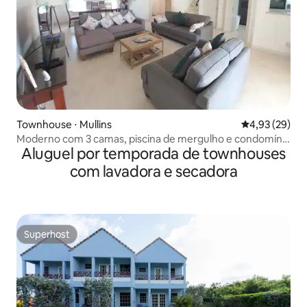
Townhouse ⋅ Mullins
4,93 de uma a
4,93 (29)
Moderno com 3 camas, piscina de mergulho e condomínio
Aluguel por temporada de townhouses
fechado
com lavadora e secadora
Superhost
Superhost