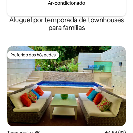
Ar-condicionado
Aluguel por temporada de townhouses
para famílias
Preferido dos hóspedes
Preferido dos hóspedes
Townhouse ⋅ BB
4,94 de uma a
4,94 (32)