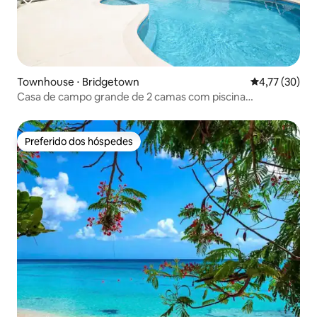
Townhouse ⋅ Bridgetown
4,77 de uma a
4,77 (30)
Casa de campo grande de 2 camas com piscina
compartilhada
Preferido dos hóspedes
Preferido dos hóspedes