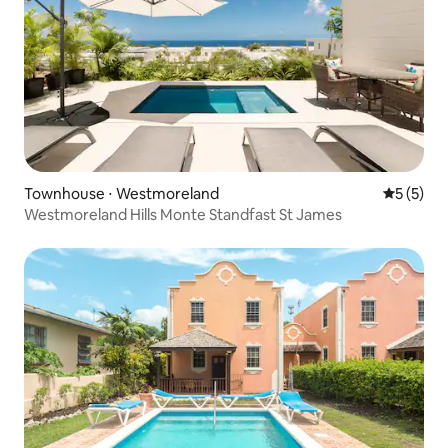
Townhouse ⋅ Westmoreland
5 de uma 
5 (5)
Westmoreland Hills Monte Standfast St James