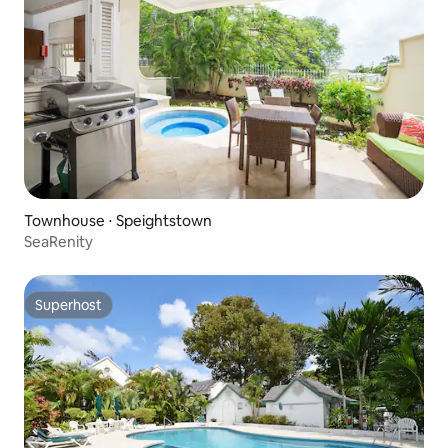
Townhouse ⋅ Speightstown
SeaRenity
Superhost
Superhost