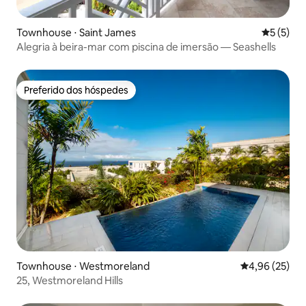
Townhouse ⋅ Saint James
5 de uma 
5 (5)
Alegria à beira-mar com piscina de imersão — Seashells
Preferido dos hóspedes
Preferido dos hóspedes
Townhouse ⋅ Westmoreland
4,96 de uma a
4,96 (25)
25, Westmoreland Hills