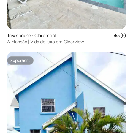
Townhouse ⋅ Claremont
5 de uma 
5 (5)
A Mansão | Vida de luxo em Clearview
Superhost
Superhost