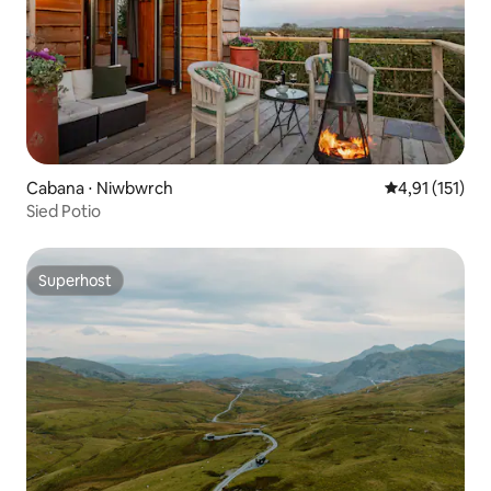
Cabana ⋅ Niwbwrch
4,91 de uma av
4,91 (151)
Sied Potio
Superhost
Superhost