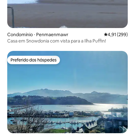
Condomínio ⋅ Penmaenmawr
4,91 de uma av
4,91 (299)
Casa em Snowdonia com vista para a Ilha Puffin!
Preferido dos hóspedes
Preferido dos hóspedes