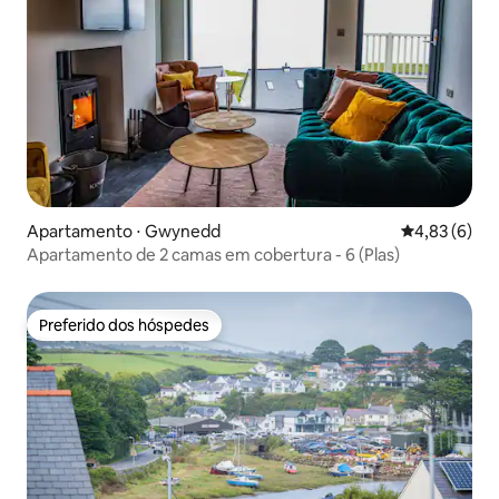
Apartamento ⋅ Gwynedd
4,83 de uma 
4,83 (6)
Apartamento de 2 camas em cobertura - 6 (Plas)
Preferido dos hóspedes
Preferido dos hóspedes