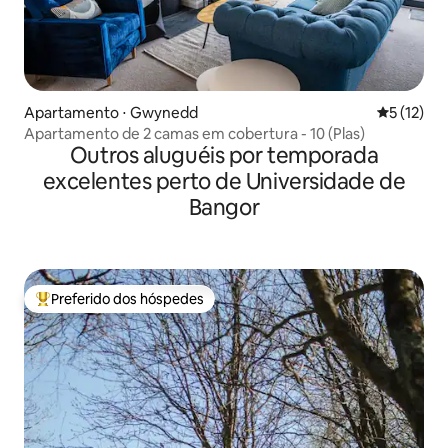
Apartamento ⋅ Gwynedd
5 de uma a
5 (12)
Apartamento de 2 camas em cobertura - 10 (Plas)
Outros aluguéis por temporada
excelentes perto de Universidade de
Bangor
Preferido dos hóspedes
Entre os melhores preferidos dos hóspedes