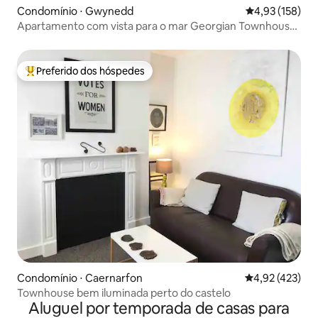
Condomínio ⋅ Gwynedd
4,93 de uma av
4,93 (158)
Apartamento com vista para o mar Georgian Townhouse
'The Bridge'
Preferido dos hóspedes
Entre os melhores preferidos dos hóspedes
Condomínio ⋅ Caernarfon
4,92 de uma av
4,92 (423)
Townhouse bem iluminada perto do castelo
Aluguel por temporada de casas para