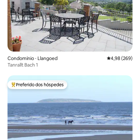
Condomínio ⋅ Llangoed
4,98 de uma ava
4,98 (269)
Tanrallt Bach 1
Preferido dos hóspedes
Entre os melhores preferidos dos hóspedes