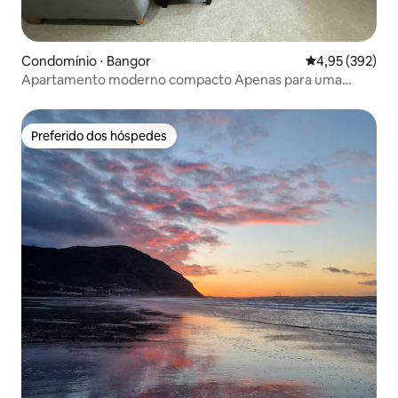
Condomínio ⋅ Bangor
4,95 de uma av
4,95 (392)
Apartamento moderno compacto Apenas para uma
pessoa/casal
Preferido dos hóspedes
Preferido dos hóspedes