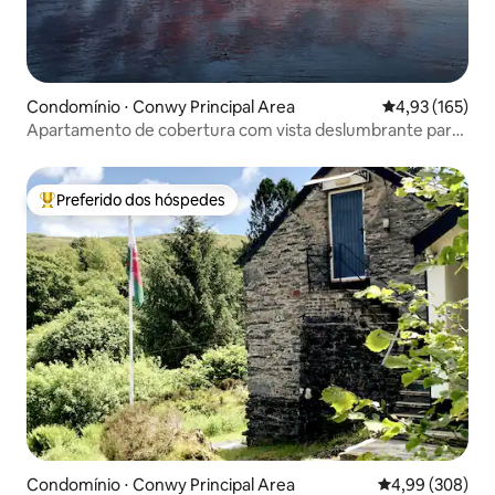
Condomínio ⋅ Conwy Principal Area
4,93 de uma av
4,93 (165)
Apartamento de cobertura com vista deslumbrante para
a costa e o mar
Preferido dos hóspedes
Entre os melhores preferidos dos hóspedes
Condomínio ⋅ Conwy Principal Area
4,99 de uma ava
4,99 (308)