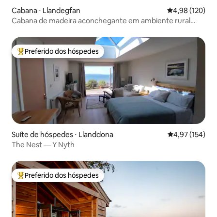
Cabana ⋅ Llandegfan
4,98 de uma av
4,98 (120)
Cabana de madeira aconchegante em ambiente rural
tranquilo
Preferido dos hóspedes
Entre os melhores preferidos dos hóspedes
Suíte de hóspedes ⋅ Llanddona
4,97 de uma av
4,97 (154)
The Nest — Y Nyth
Preferido dos hóspedes
Entre os melhores preferidos dos hóspedes