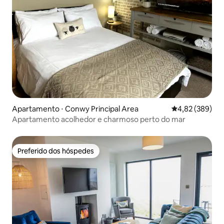
Apartamento ⋅ Conwy Principal Area
4,82 de uma ava
4,82 (389)
Apartamento acolhedor e charmoso perto do mar
Preferido dos hóspedes
Preferido dos hóspedes