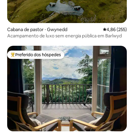
Cabana de pastor ⋅ Gwynedd
4,86 de uma av
4,86 (255)
Acampamento de luxo sem energia pública em Barlwyd
Preferido dos hóspedes
Entre os melhores preferidos dos hóspedes