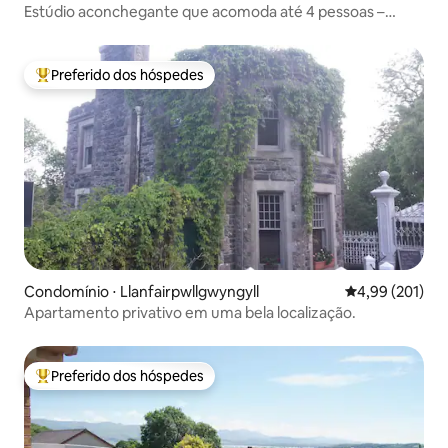
Estúdio aconchegante que acomoda até 4 pessoas –
Central Snowdonia
Preferido dos hóspedes
Entre os melhores preferidos dos hóspedes
Condomínio ⋅ Llanfairpwllgwyngyll
4,99 de uma av
4,99 (201)
Apartamento privativo em uma bela localização.
Preferido dos hóspedes
Entre os melhores preferidos dos hóspedes