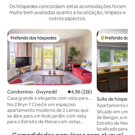
Os hóspedes concordam: estas acomodações foram
muito bem avaliadas quanto a localização, limpeza e
outros aspectos.
Preferido dos hóspedes
Preferido dos 
Preferido dos hóspedes
Entre os melhore
Condomínio ⋅ Gwynedd
4,96 de uma avaliação média de 
4,96 (226)
Casa grande e elegante com vista para o
Suíte de hóspede
mar
No.2 Bryn Y Coed é um espaçoso
dd
Apartamento estú
apartamento moderno de 2 camas que
tranquila de Bang
Situado em uma pa
se abre para um lindo jardim com vista
de Bangor, a metro
para o Estreito de Menai com vistas
Estreito de Menai
soberbas para Anglesey. Situado em
localizado para a 
uma localização tranquila e pacífica, mas
Pontio, Centro da