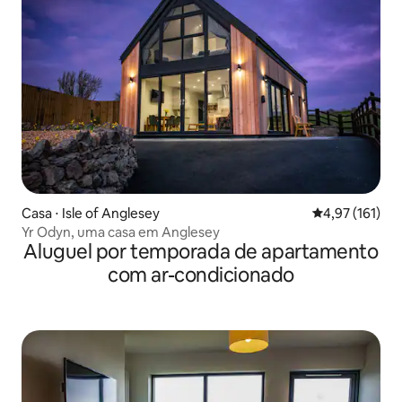
Casa ⋅ Isle of Anglesey
4,97 de uma av
4,97 (161)
Yr Odyn, uma casa em Anglesey
Aluguel por temporada de apartamento
com ar-condicionado