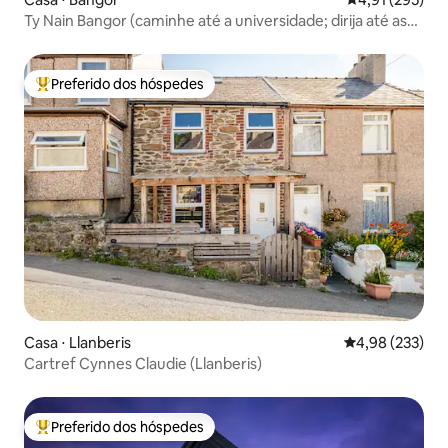
Ty Nain Bangor (caminhe até a universidade; dirija até as
montanhas)
Preferido dos hóspedes
Entre os melhores preferidos dos hóspedes
Casa ⋅ Llanberis
4,98 de uma av
4,98 (233)
Cartref Cynnes Claudie (Llanberis)
Preferido dos hóspedes
Entre os melhores preferidos dos hóspedes