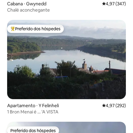
Cabana ⋅ Gwynedd
4,97 de uma av
4,97 (347)
Chalé aconchegante
Preferido dos hóspedes
Entre os melhores preferidos dos hóspedes
Apartamento ⋅ Y Felinheli
4,97 de uma av
4,97 (292)
1 Bron Menai é … 'A VISTA
Preferido dos hóspedes