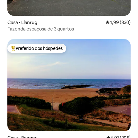
Casa ⋅ Llanrug
4,99 de uma ava
4,99 (330)
Fazenda espaçosa de 3 quartos
Preferido dos hóspedes
Entre os melhores preferidos dos hóspedes
Casa ⋅ Bangor
4,91 de uma av
4,91 (295)