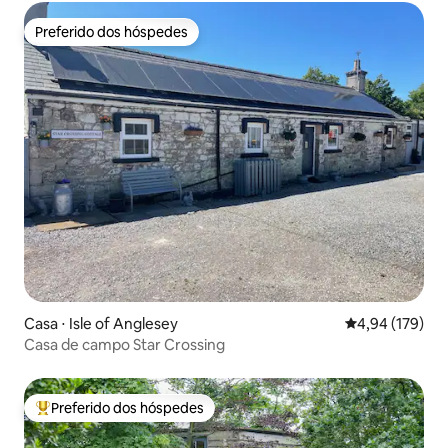
Preferido dos hóspedes
Preferido dos hóspedes
Casa ⋅ Isle of Anglesey
4,94 de uma av
4,94 (179)
Casa de campo Star Crossing
Preferido dos hóspedes
Entre os melhores preferidos dos hóspedes