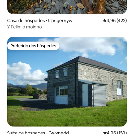
Casa de hóspedes ⋅ Llangernyw
4,96 de uma av
4,96 (422)
Y Felin: o moinho
Preferido dos hóspedes
Preferido dos hóspedes
Suíte de hóspedes ⋅ Gwynedd
4,96 de uma av
4,96 (159)