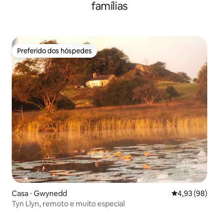
famílias
Preferido dos hóspedes
Preferido dos hóspedes
Casa ⋅ Gwynedd
4,93 de uma a
4,93 (98)
Tyn Llyn, remoto e muito especial