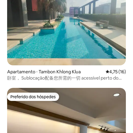
Apartamento ⋅ Tambon Khlong Klua
4,75 de uma a
4,75 (16)
卧室， Sublocação配备您所需的一切 acessível perto do
aeroporto DMK
Preferido dos hóspedes
Preferido dos hóspedes