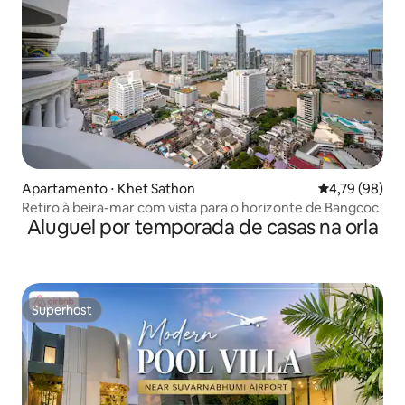
Apartamento ⋅ Khet Sathon
4,79 de uma a
4,79 (98)
Retiro à beira-mar com vista para o horizonte de Bangcoc
Aluguel por temporada de casas na orla
Superhost
Superhost