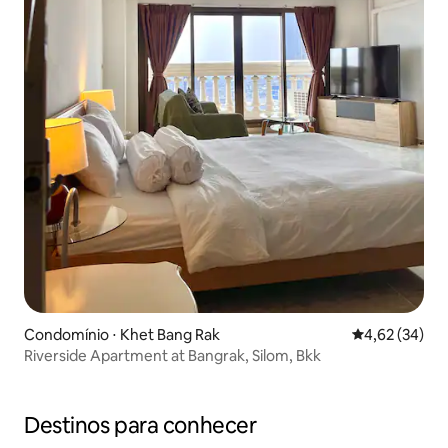
Condomínio ⋅ Khet Bang Rak
4,62 de uma a
4,62 (34)
Riverside Apartment at Bangrak, Silom, Bkk
Destinos para conhecer