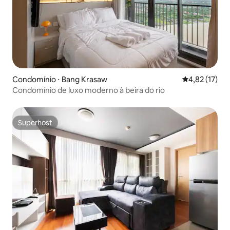
Condomínio ⋅ Bang Krasaw
4,82 de uma a
4,82 (17)
Condomínio de luxo moderno à beira do rio
Superhost
Superhost