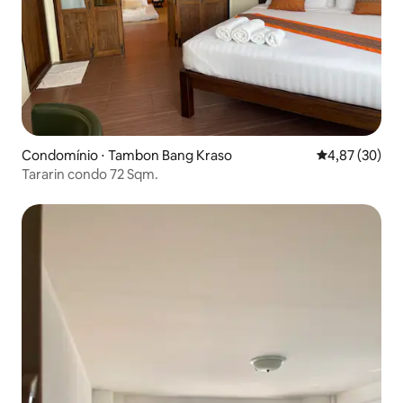
Condomínio ⋅ Tambon Bang Kraso
4,87 de uma a
4,87 (30)
Tararin condo 72 Sqm.