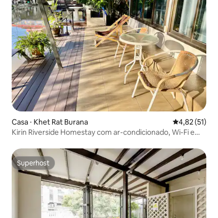
Casa ⋅ Khet Rat Burana
4,82 de uma a
4,82 (51)
Kirin Riverside Homestay com ar-condicionado, Wi-Fi em
Bangcoc
Superhost
Superhost