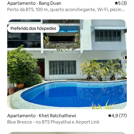
Apartamento ⋅ Bang Duan
5 de uma 
5 (3)
Perto da BTS, 100 m, quarto aconchegante, Wi-Fi, piscina
e academia
Preferido dos hóspedes
Preferido dos hóspedes
Apartamento ⋅ Khet Ratchathewi
4,9 de uma a
4,9 (77)
Blue Breeze - no BTS Phayathai e Airport Link