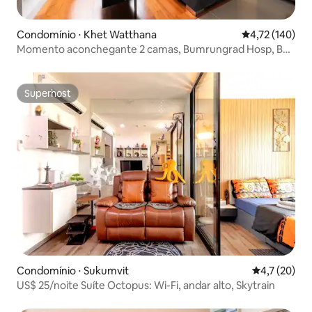
Condomínio ⋅ Khet Watthana
4,72 de uma av
4,72 (140)
Momento aconchegante 2 camas, Bumrungrad Hosp, BTS
Nana/Asok
Superhost
Superhost
Condomínio ⋅ Sukumvit
4,7 de uma a
4,7 (20)
US$ 25/noite Suíte Octopus: Wi-Fi, andar alto, Skytrain