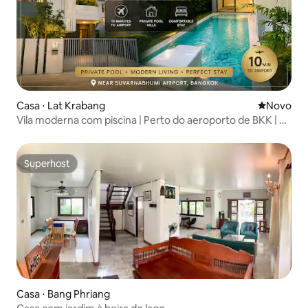
Casa ⋅ Lat Krabang
Novo lugar
Novo
Vila moderna com piscina | Perto do aeroporto de BKK | 6
hóspedes
Superhost
Superhost
Casa ⋅ Bang Phriang