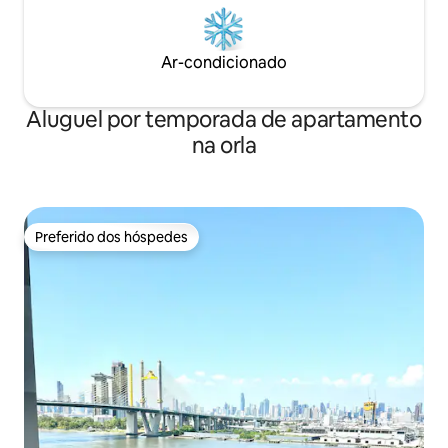
você aprendendo a desenhar, fazer
xilogravuras e joias. Com seu charme
antigo e tudo, Baan Silapin é o lugar
perfeito para passar uma tarde tranquila
Ar-condicionado
apenas bebendo seu café enquanto lê
um livro enquanto os barcos passam.
Aluguel por temporada de apartamento
เป็นห้องพักที่มีสิ่งอำนวยความสะดวกครบ
แอร์ ตู้เย็น ทีวี ติดริมน้ำตกแต่งแบบไทย ร่วม
na orla
สมัย โดย มีระเบียงยื่นไปในน้ำอยู่ท่ามกลาง
ชุมชนเดิม มีการแสดงหุ่นละครเล็กที่บ้าน
ศิลปิน ซึ่งอยู่ตรงกันข้ามฝั่งคลอง มีอาหาร
ไทยทั้งทางเรือและในชุมชน ใกล้เซเว่น และ
ร้านสะดวกซื้อเพียง 200 เมตร มีกิจกรรม
Preferido dos hóspedes
Preferido dos hóspedes
มากมาย สามารถล่องเรือ ให้อาหารปลา
เพ้นท์หน้ากาก ชมวัดที่มีอยู่หลายวัดรอบ
รอบชุมชน