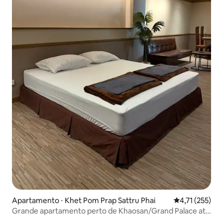
Apartamento ⋅ Khet Pom Prap Sattru Phai
4,71 de uma av
4,71 (255)
Grande apartamento perto de Khaosan/Grand Palace até
6 pessoas.