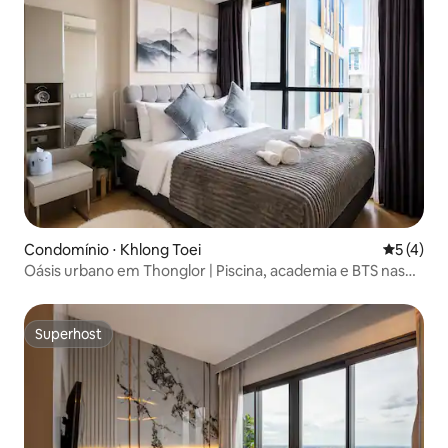
Condomínio ⋅ Khlong Toei
5 de uma 
5 (4)
Oásis urbano em Thonglor | Piscina, academia e BTS nas
proximidades.
Superhost
Superhost