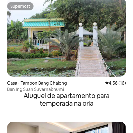
Superhost
Superhost
Casa ⋅ Tambon Bang Chalong
4,56 de uma a
4,56 (16)
Ban Ing Suan Suvarnabhumi
Aluguel de apartamento para
temporada na orla