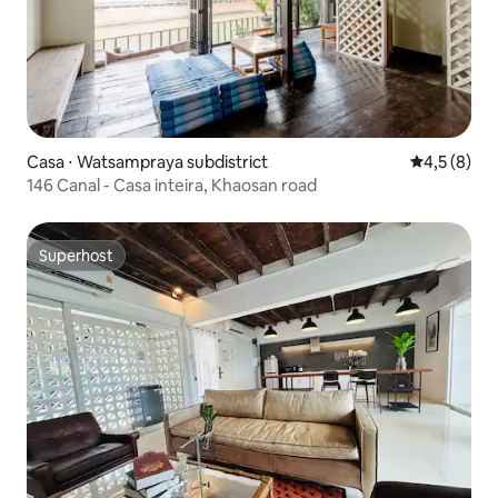
Casa ⋅ Watsampraya subdistrict
4,5 de uma 
4,5 (8)
146 Canal - Casa inteira, Khaosan road
Superhost
Superhost