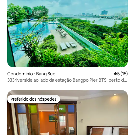
Condomínio ⋅ Bang Sue
5 de uma a
5 (15)
333riverside ao lado da estação Bangpo Pier BTS, perto do
shopping center
Preferido dos hóspedes
Preferido dos hóspedes