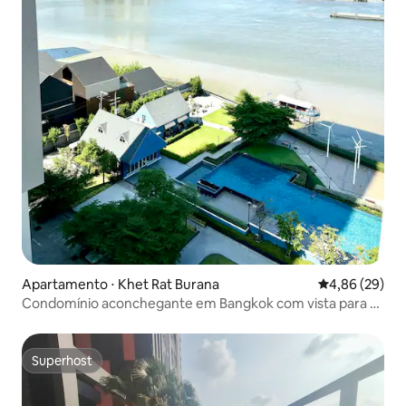
Apartamento ⋅ Khet Rat Burana
4,86 de uma a
4,86 (29)
Condomínio aconchegante em Bangkok com vista para o
rio, piscina e jardim
Superhost
Superhost