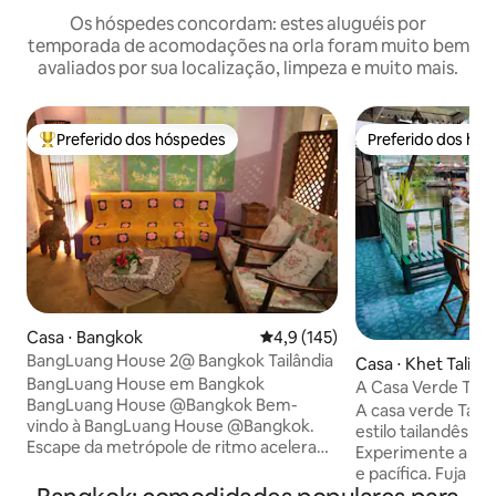
Os hóspedes concordam: estes aluguéis por
temporada de acomodações na orla foram muito bem
avaliados por sua localização, limpeza e muito mais.
Preferido dos hóspedes
Preferido dos hó
Entre os melhores preferidos dos hóspedes
Preferido dos hó
Casa ⋅ Bangkok
4,9 de uma avaliação média de 
4,9 (145)
BangLuang House 2@ Bangkok Tailândia
Casa ⋅ Khet Taling
BangLuang House em Bangkok
A Casa Verde Tali
BangLuang House @Bangkok Bem-
A casa verde Talin
vindo à BangLuang House @Bangkok.
estilo tailandês ao
Escape da metrópole de ritmo acelerado
Experimente a vid
de Bangkok e encontre a vida tranquila
e pacífica. Fuja da
ao longo do nosso lugar em Khlong Bang
a vida baixa aqui.