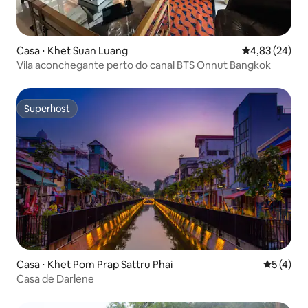
Casa ⋅ Khet Suan Luang
4,83 de uma a
4,83 (24)
Vila aconchegante perto do canal BTS Onnut Bangkok
Superhost
Superhost
Casa ⋅ Khet Pom Prap Sattru Phai
5 de uma 
5 (4)
Casa de Darlene