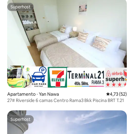
Superhost
Superhost
Apartamento ⋅ Yan Nawa
4,73 de uma a
4,73 (52)
27# Riverside 6 camas Centro Rama3 Bkk Piscina BRT T.21
Superhost
Superhost