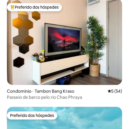
Preferido dos hóspedes
Entre os melhores preferidos dos hóspedes
Condomínio ⋅ Tambon Bang Kraso
5 de uma a
5 (54)
Passeio de barco pelo rio Chao Phraya
Preferido dos hóspedes
Preferido dos hóspedes