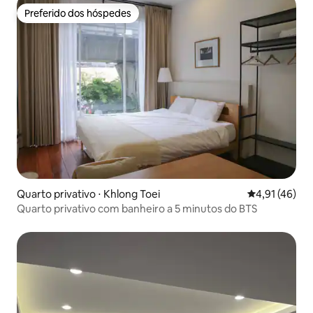
Preferido dos hóspedes
Preferido dos hóspedes
Quarto privativo ⋅ Khlong Toei
4,91 de uma a
4,91 (46)
Quarto privativo com banheiro a 5 minutos do BTS