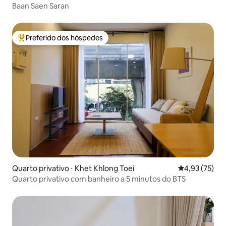
Baan Saen Saran
Preferido dos hóspedes
Entre os melhores preferidos dos hóspedes
Quarto privativo ⋅ Khet Khlong Toei
4,93 de uma a
4,93 (75)
Quarto privativo com banheiro a 5 minutos do BTS