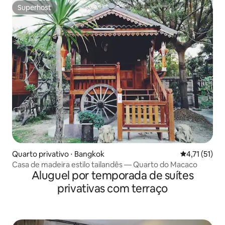
Superhost
Superhost
Quarto privativo ⋅ Bangkok
4,71 de uma a
4,71 (51)
Casa de madeira estilo tailandês — Quarto do Macaco
Aluguel por temporada de suítes
privativas com terraço