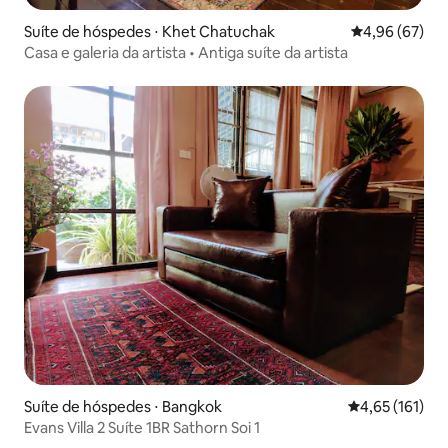
Suíte de hóspedes ⋅ Khet Chatuchak
4,96 de uma a
4,96 (67)
Casa e galeria da artista • Antiga suíte da artista
Suíte de hóspedes ⋅ Bangkok
4,65 de uma av
4,65 (161)
Evans Villa 2 Suíte 1BR Sathorn Soi 1