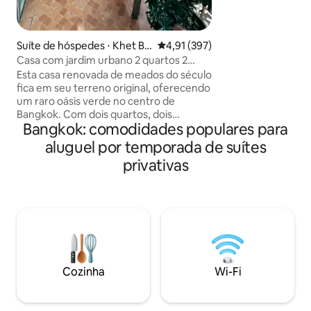
usamos a cor pret
para todos os quartos. Temos
Gold, Black-Silver,
Suíte de hóspedes ⋅ Khet Ba
4,91 de uma avaliação média de 
4,91 (397)
pink. “NIL BKK” Existem 4 unidades nesta
ng Rak
Casa com jardim urbano 2 quartos 2
casa, com banheir
banheiros-Cozinha-3MintoBTS-storebag
Esta casa renovada de meados do século
com cozinha e um
fica em seu terreno original, oferecendo
latão artesanal.
um raro oásis verde no centro de
Bangkok. Com dois quartos, dois
Bangkok: comodidades populares para
banheiros, uma sala de estar e uma
cozinha, é perfeito para uma estadia
aluguel por temporada de suítes
ideal e relaxada Apenas a 5 minutos a pé
privativas
do Surasak BTS e do píer, é ótimo para
explorar a cidade velha de balsa. Cafés,
restaurantes e um mercado matinal nas
proximidades permitem que você
pegue ingredientes frescos ou desfrute
de um verdadeiro café da manhã local. O
bairro é tranquilo e seguro, com acesso
por cartão-chave e CCTV adicionado
Cozinha
Wi-Fi