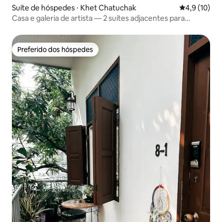
Suíte de hóspedes ⋅ Khet Chatuchak
4,9 de uma a
4,9 (10)
Casa e galeria de artista — 2 suítes adjacentes para
hóspedes
Preferido dos hóspedes
Preferido dos hóspedes