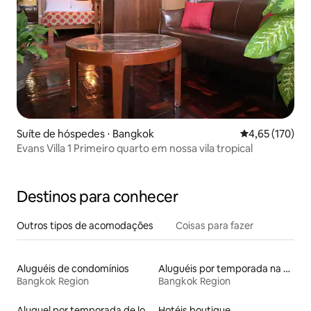
Suíte de hóspedes ⋅ Bangkok
4,65 de uma av
4,65 (170)
Evans Villa 1 Primeiro quarto em nossa vila tropical
Destinos para conhecer
Outros tipos de acomodações
Coisas para fazer
Aluguéis de condomínios
Aluguéis por temporada na orla
Bangkok Region
Bangkok Region
Aluguel por temporada de lofts
Hotéis boutique