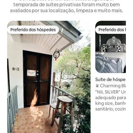
temporada de suítes privativas foram muito bem
avaliados por sua localização, limpeza e muito mais.
Preferido dos hóspedes
Preferido dos hó
Preferido dos hóspedes
Preferido dos hó
Suíte de hóspedes
k Yai
♛ Charming Black-
MRT Thaphra ♛
"NIL SILVER" Um es
adequado para 4 
king size, banheiro
sanitário, cozinha,
condicionado, terr
pode desfrutar do
4º andar para rela
pedra preciosa de 