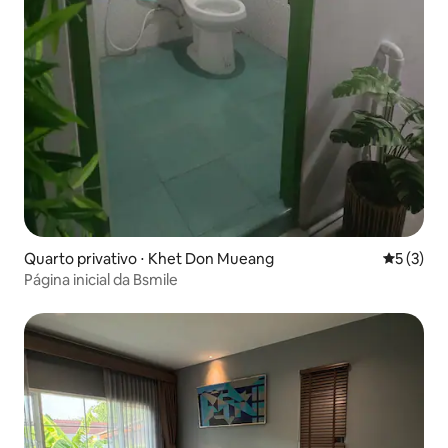
Quarto privativo ⋅ Khet Don Mueang
5 de uma 
5 (3)
Página inicial da Bsmile