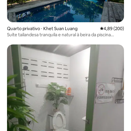
Quarto privativo ⋅ Khet Suan Luang
4,89 de uma ava
4,89 (200)
Suíte tailandesa tranquila e natural à beira da piscina
Onnut