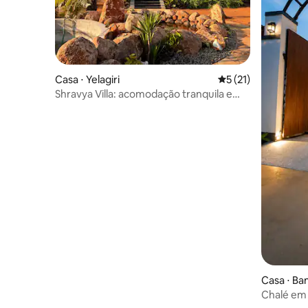
Casa ⋅ Yelagiri
5 de uma avaliação 
5 (21)
Shravya Villa: acomodação tranquila e
privativa
Casa ⋅ Ba
Chalé em 
churrasqu