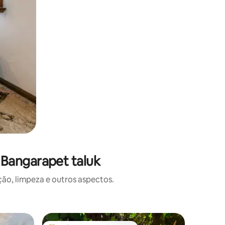
 Bangarapet taluk
o, limpeza e outros aspectos.
Hotel-fa