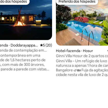
rido dos hóspedes
Preferido dos hóspedes
 melhores preferidos dos hóspedes
Preferido dos hóspedes
zenda ⋅ Doddarayappan
5 de uma avaliação média de 5, 20 avalia
5 (20)
zenda de contemplação em
édia de 5, 105 avaliações
Hotel-fazenda ⋅ Hosur
s
contemporânea em uma
Ginni Villa Hosur de 2 quartos 
de de 1,6 hectares perto de
piscina, churrasqueira e foguei
Ginni Villa – Um refúgio de luxo
ls, com mais de 300 árvores,
natureza a apenas 1 hora de ca
e parede a parede com vistas
Bangalore 🌿🏡 Fuja da agitação da
ntes e arte e esculturas
cidade nesta vila de luxo de 2 q
das em toda a propriedade.
aninhada no colo da natureza, i
2 pessoas confortavelmente,
uma escapada calma e refrescant
o para 2 camas extras na área
Balcão de bar estiloso Piscina 🏊‍♂️ privativa
+ piscina 👶 infantil 🔥 Bonfire pit Ár
a relaxar e tocar •
para🥓 churrasco 🐾 Aceita animais de
eira – perfeita para uma noite
estimação Se você está planejando uma
(traga sua própria
escapada familiar tranquila ou 