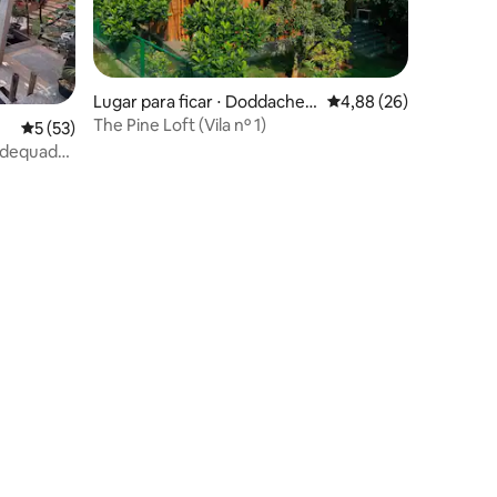
Lugar para ficar ⋅ Doddachee
4,88 de uma avaliação
4,88 (26)
manahalli
The Pine Loft (Vila nº 1)
5 de uma avaliação média de 5, 53 avaliações
5 (53)
(adequado
ções