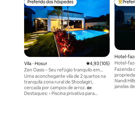
Preferido dos hóspedes
Prefe
Preferido dos hóspedes
Entre os
Hotel-fa
ahalli
Hotel-fa
Vila ⋅ Hosur
4,93 de uma avaliação m
4,93 (105)
Nandi Hill
Fazenda 
Zen Oasis – Seu refúgio tranquilo em
proprieda
uma fazenda
Uma aconchegante vila de 2 quartos na
Nandi Hil
tranquila zona rural de Shoolagiri,
janelas d
cercada por campos de arroz. 🏡
deslumbra
Destaques: • Piscina privativa para
seleciona
mergulhos refrescantes e jogos na
Acomoda 
piscina • Deck de natação para
com espaç
almoço/jantar sob as estrelas • Terraço
de estar. Destaques da experiência: •
panorâmico com vista para o campo •
Piano: par
Interiores minimalistas com luz natural •
Churrasqu
Jogos de tabuleiro e dardos para
divertida 
diversão em ambientes internos • Wi-Fi