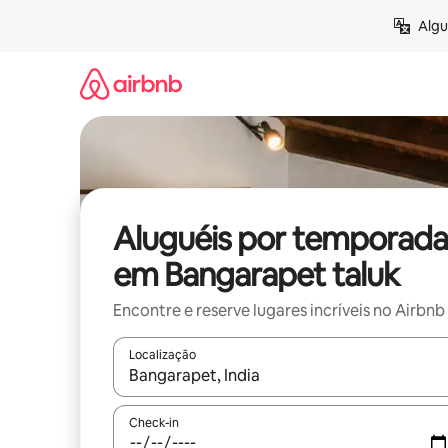
Pular
Algu
para
o
conteúdo
Aluguéis por temporada
em Bangarapet taluk
Encontre e reserve lugares incríveis no Airbnb
Localização
Quando os resultados estiverem disponíveis, expl
Check-in