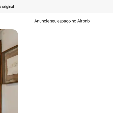
 original
Anuncie seu espaço no Airbnb
 deslizando o dedo na tela.