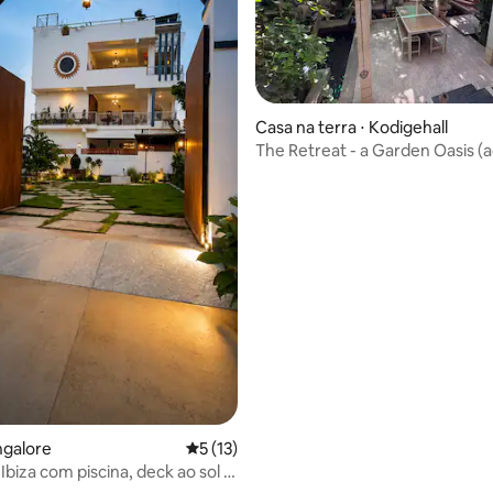
média de 5, 21 avaliações
Casa na terra ⋅ Kodigehall
The Retreat - a Garden Oasis 
para animais de estimação!)
ngalore
5 de uma avaliação média de 5, 13 avalia
5 (13)
Ibiza com piscina, deck ao sol e
eira