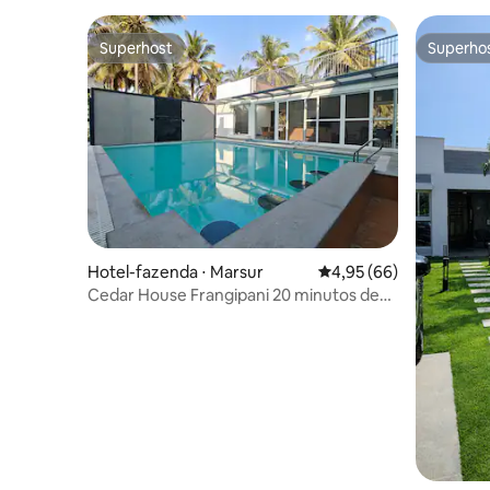
Superhost
Superho
Superhost
Superho
Hotel-fazenda ⋅ Marsur
4,95 de uma avaliação 
4,95 (66)
Cedar House Frangipani 20 minutos de
Koramangala