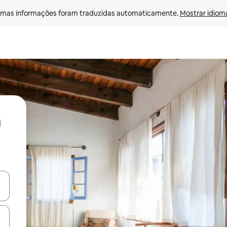
mas informações foram traduzidas automaticamente. 
Mostrar idioma
ore-os usando as seta para cima e para baixo do teclado ou tocando e