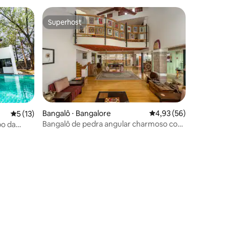
Superhost
Superhost
Bangalô ⋅ Bangalore
4,93 de uma avaliação
4,93 (56)
5 de uma avaliação média de 5, 13 avaliações
5 (13)
Bangalô de pedra angular charmoso com
po da
vibe de fazenda
alore