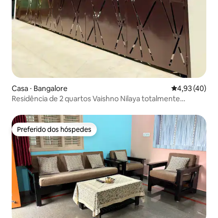
Casa ⋅ Bangalore
4,93 de uma a
4,93 (40)
Residência de 2 quartos Vaishno Nilaya totalmente
mobiliada
Preferido dos hóspedes
Preferido dos hóspedes