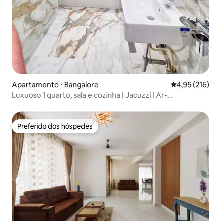
Apartamento ⋅ Bangalore
4,95 de uma av
4,95 (216)
Luxuoso 1 quarto, sala e cozinha | Jacuzzi | Ar-
condicionado
Preferido dos hóspedes
Preferido dos hóspedes