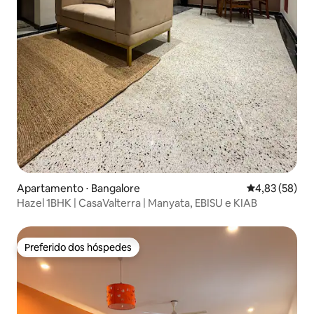
Apartamento ⋅ Bangalore
4,83 de uma a
4,83 (58)
Hazel 1BHK | CasaValterra | Manyata, EBISU e KIAB
Preferido dos hóspedes
Preferido dos hóspedes