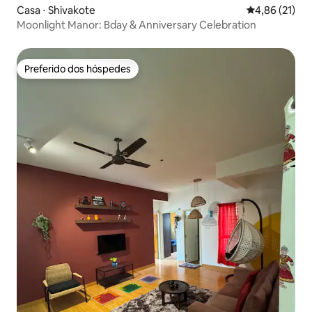
Casa ⋅ Shivakote
4,86 de uma a
4,86 (21)
Moonlight Manor: Bday & Anniversary Celebration
Preferido dos hóspedes
Preferido dos hóspedes