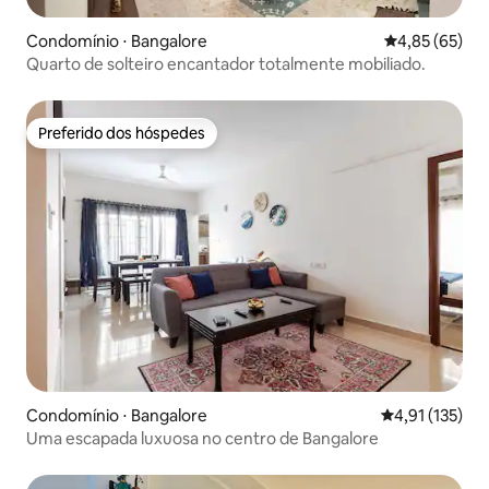
Condomínio ⋅ Bangalore
4,85 de uma a
4,85 (65)
Quarto de solteiro encantador totalmente mobiliado.
Preferido dos hóspedes
Preferido dos hóspedes
Condomínio ⋅ Bangalore
4,91 de uma av
4,91 (135)
Uma escapada luxuosa no centro de Bangalore