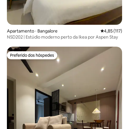
Apartamento ⋅ Bangalore
4,85 de uma av
4,85 (117)
NSD202 | Estúdio moderno perto da Ikea por Aspen Stay
Preferido dos hóspedes
Preferido dos hóspedes