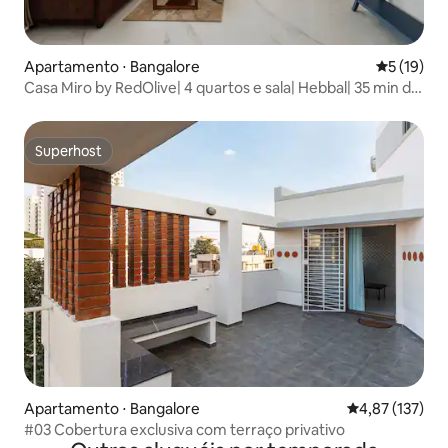
Apartamento ⋅ Bangalore
5 de uma a
5 (19)
Casa Miro by RedOlive| 4 quartos e sala| Hebbal| 35 min do
aeroporto
Superhost
Superhost
Apartamento ⋅ Bangalore
4,87 de uma av
4,87 (137)
#03 Cobertura exclusiva com terraço privativo