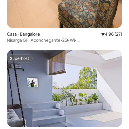
Casa ⋅ Bangalore
4,96 de uma a
4,96 (27)
Nisarga GF: Aconchegante•2Q•Wi-
Fi•Cozinha•Estacionamento•Aeroporto
Superhost
Superhost