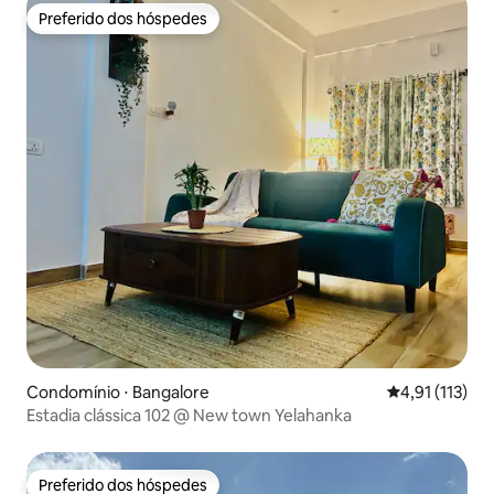
Preferido dos hóspedes
Preferido dos hóspedes
Condomínio ⋅ Bangalore
4,91 de uma av
4,91 (113)
Estadia clássica 102 @ New town Yelahanka
Preferido dos hóspedes