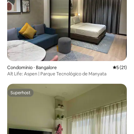
Condomínio ⋅ Bangalore
5 de uma a
5 (21)
Alt Life: Aspen | Parque Tecnológico de Manyata
Superhost
Superhost