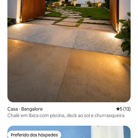
Casa ⋅ Bangalore
5 de uma a
5 (13)
Chalé em Ibiza com piscina, deck ao sol e churrasqueira
Preferido dos hóspedes
Preferido dos hóspedes