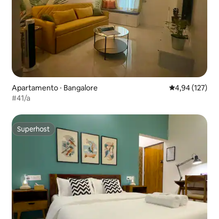
Apartamento ⋅ Bangalore
4,94 de uma av
4,94 (127)
#41/a
Superhost
Superhost