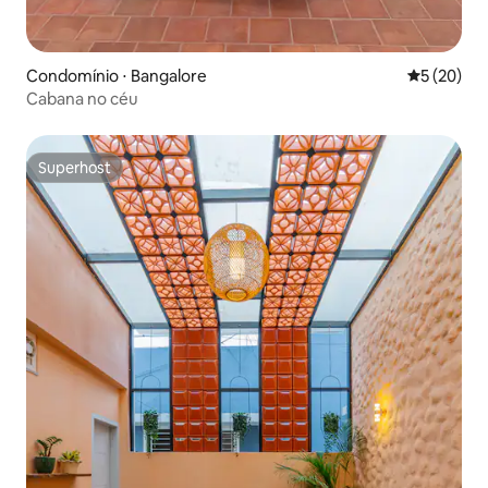
Condomínio ⋅ Bangalore
5 de uma a
5 (20)
Cabana no céu
Superhost
Superhost