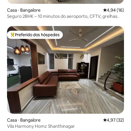
Casa ⋅ Bangalore
4,94 de uma a
4,94 (16)
Seguro 2BHK – 10 minutos do aeroporto, CFTV, grelhas.
Preferido dos hóspedes
Entre os melhores preferidos dos hóspedes
Casa ⋅ Bangalore
4,97 de uma a
4,97 (32)
Vila Harmony Homz Shanthinagar