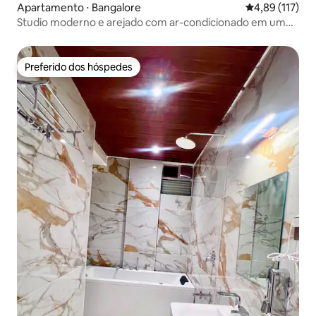
Apartamento ⋅ Bangalore
4,89 de uma av
4,89 (117)
Studio moderno e arejado com ar-condicionado em um
arranha-céu – Urban Iris
Preferido dos hóspedes
Preferido dos hóspedes