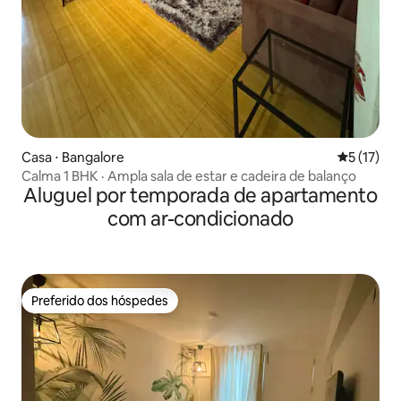
Casa ⋅ Bangalore
5 de uma a
5 (17)
Calma 1 BHK · Ampla sala de estar e cadeira de balanço
Aluguel por temporada de apartamento
com ar-condicionado
Preferido dos hóspedes
Preferido dos hóspedes