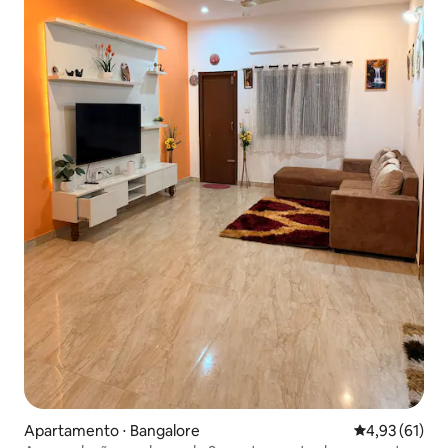
Apartamento ⋅ Bangalore
4,93 de uma a
4,93 (61)