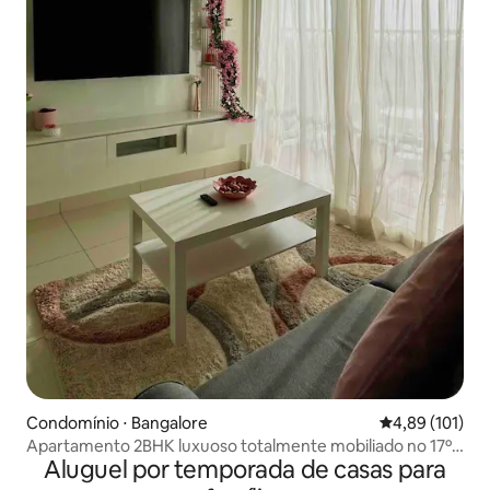
Condomínio ⋅ Bangalore
4,89 de uma av
4,89 (101)
Apartamento 2BHK luxuoso totalmente mobiliado no 17º
Aluguel por temporada de casas para
andar