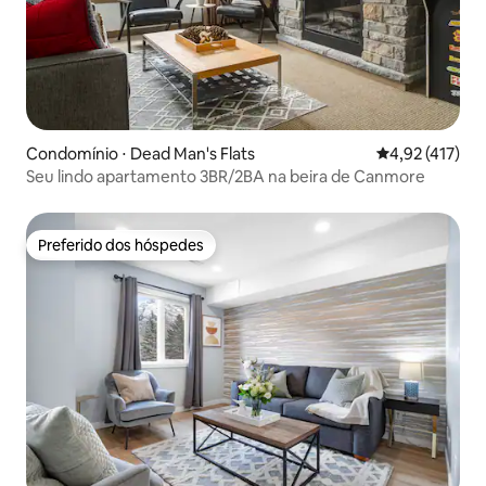
Condomínio ⋅ Dead Man's Flats
4,92 de uma av
4,92 (417)
Seu lindo apartamento 3BR/2BA na beira de Canmore
Preferido dos hóspedes
Preferido dos hóspedes