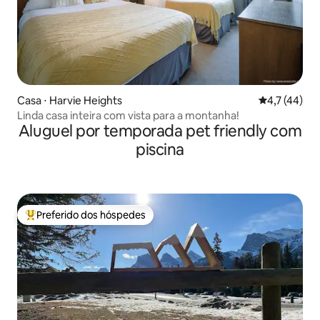
Casa ⋅ Harvie Heights
4,7 de uma a
4,7 (44)
Linda casa inteira com vista para a montanha!
Aluguel por temporada pet friendly com
piscina
Preferido dos hóspedes
Entre os melhores preferidos dos hóspedes