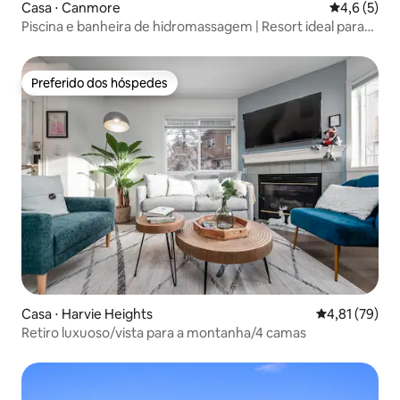
Casa ⋅ Canmore
4,6 de uma 
4,6 (5)
Piscina e banheira de hidromassagem | Resort ideal para
famílias e animais de estimação
Preferido dos hóspedes
Preferido dos hóspedes
Casa ⋅ Harvie Heights
4,81 de uma a
4,81 (79)
Retiro luxuoso/vista para a montanha/4 camas