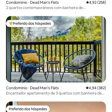
Condomínio ⋅ Dead Man's Flats
4,92 de uma av
4,92 (258)
2 quartos contemporâneos com banheira de
hidromassagem e vista para a montanha
Preferido dos hóspedes
Entre os melhores preferidos dos hóspedes
Condomínio ⋅ Dead Man's Flats
4,94 de uma ava
4,94 (382)
Encantador apartamento de 3 quartos com banheira de
hidromassagem na beira de Canmore
Preferido dos hóspedes
Preferido dos hóspedes