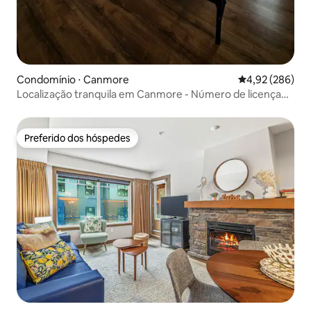
Condomínio ⋅ Canmore
4,92 de uma ava
4,92 (286)
Localização tranquila em Canmore - Número de licença
RES10241
Preferido dos hóspedes
Preferido dos hóspedes