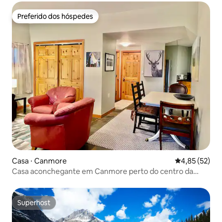
etc.
Preferido dos hóspedes
Preferido dos hóspedes
Casa ⋅ Canmore
4,85 de uma a
4,85 (52)
Casa aconchegante em Canmore perto do centro da
cidade
Superhost
Superhost