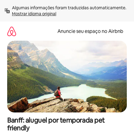
Pular
Algumas informações foram traduzidas automaticamente. 
para
Mostrar idioma original
o
conteúdo
Anuncie seu espaço no Airbnb
Banff: aluguel por temporada pet
friendly