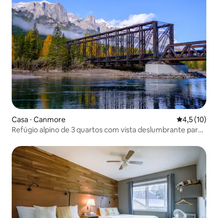
Casa ⋅ Canmore
4,5 de uma a
4,5 (10)
Refúgio alpino de 3 quartos com vista deslumbrante para
o pico