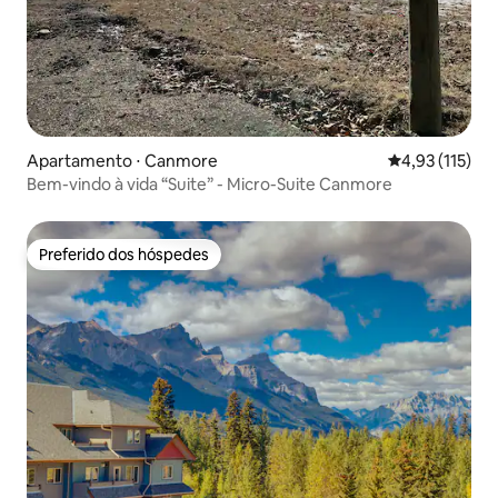
Apartamento ⋅ Canmore
4,93 de uma av
4,93 (115)
Bem-vindo à vida “Suite” - Micro-Suite Canmore
Preferido dos hóspedes
Preferido dos hóspedes