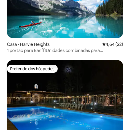
Casa ⋅ Harvie Heights
4,64 de uma a
4,64 (22)
1 portão para Banff!Unidades combinadas para
família/grupo 14PPL
Preferido dos hóspedes
Preferido dos hóspedes