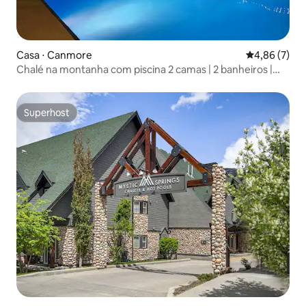
Casa ⋅ Canmore
4,86 de uma 
4,86 (7)
Chalé na montanha com piscina 2 camas | 2 banheiros |
piscinas aquecidas
Superhost
Superhost