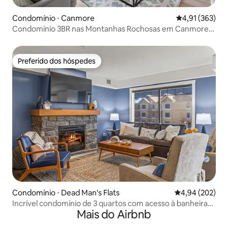
Condomínio ⋅ Canmore
4,91 de uma av
4,91 (363)
Condomínio 3BR nas Montanhas Rochosas em Canmore
DT
Preferido dos hóspedes
Preferido dos hóspedes
Condomínio ⋅ Dead Man's Flats
4,94 de uma ava
4,94 (202)
Incrível condomínio de 3 quartos com acesso à banheira
Mais do Airbnb
de hidromassagem e vista para a montanha!