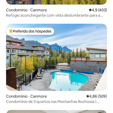
Condomínio ⋅ Canmore
4,9 de uma av
4,9 (403)
Refúgio aconchegante com vista deslumbrante para a
montanha em Canmore!
Preferido dos hóspedes
Entre os melhores preferidos dos hóspedes
Condomínio ⋅ Canmore
4,86 de uma ava
4,86 (509)
Condomínio de 3 quartos nas Montanhas Rochosas |
Piscina aquecida + banheira de hidromassagem