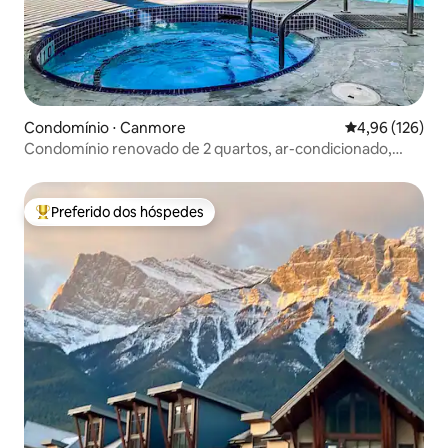
Condomínio ⋅ Canmore
4,96 de uma av
4,96 (126)
Condomínio renovado de 2 quartos, ar-condicionado,
piscina, banheira de hidromassagem, animais de
estimação permitidos!
Preferido dos hóspedes
Entre os melhores preferidos dos hóspedes