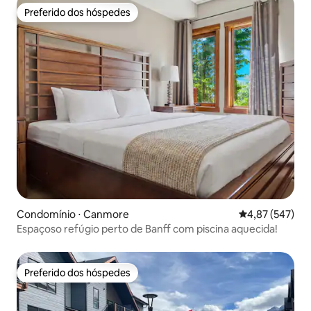
Preferido dos hóspedes
Preferido dos hóspedes
Condomínio ⋅ Canmore
4,87 de uma av
4,87 (547)
Espaçoso refúgio perto de Banff com piscina aquecida!
Preferido dos hóspedes
Preferido dos hóspedes