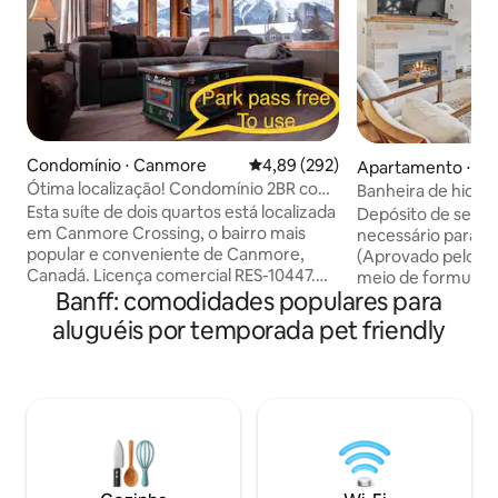
Condomínio ⋅ Canmore
4,89 de uma avaliação média de 
4,89 (292)
Apartamento ⋅ C
Ótima localização! Condomínio 2BR com
Banheira de hidro
vista para a montanha em Canmore
| Aceita animais d
Esta suíte de dois quartos está localizada
Depósito de segur
a montanha
em Canmore Crossing, o bairro mais
necessário para to
popular e conveniente de Canmore,
(Aprovado pelo AI
Canadá. Licença comercial RES-10447.O
meio de formulário online
Banff: comodidades populares para
lugar é aconchegante e confortável,
montanha dos seu
adequado para 6 pessoas.Localizado no
passos do centro de C
aluguéis por temporada pet friendly
coração da cidade, tem o ambiente de
recarregue as ener
compras mais conveniente, Safeway,
rejuvenesça em um
Save on Food, Canadian Tire, uma
de hidromassagem
variedade de hotéis de vinho e cerveja,
incluindo duas op
restaurantes, bancos e lojas de
oferecem vistas 
equipamentos de montanha de esqui
montanha. Você p
estão ao virar da esquina. Vistas
convenientemente
panorâmicas deslumbrantes da
de hidromassagem