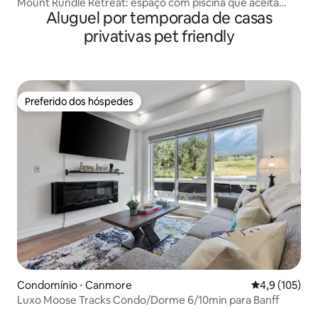
Mount Rundle Retreat: espaço com piscina que aceita
Aluguel por temporada de casas
animais de estimação
privativas pet friendly
Preferido dos hóspedes
Preferido dos hóspedes
Condomínio ⋅ Canmore
4,9 de uma av
4,9 (105)
Luxo Moose Tracks Condo/Dorme 6/10min para Banff