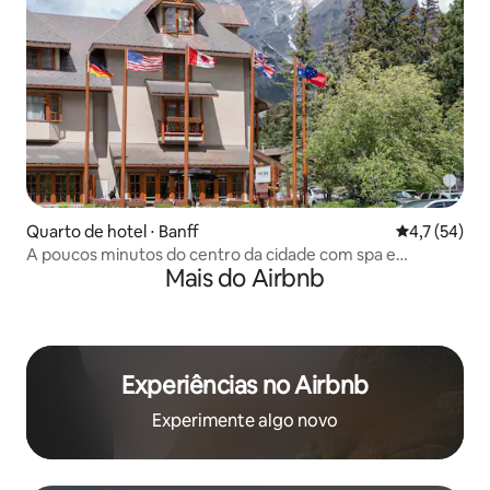
Quarto de hotel ⋅ Banff
4,7 de uma a
4,7 (54)
A poucos minutos do centro da cidade com spa e
Mais do Airbnb
restaurante no local
Experiências no Airbnb
Experimente algo novo