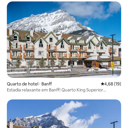
Quarto de hotel ⋅ Banff
4,68 de uma a
4,68 (19)
Estadia relaxante em Banff! Quarto King Superior
encantador