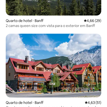
Quarto de hotel ⋅ Banff
4,66 de uma a
4,66 (29)
2 camas queen size com vista para o exterior em Banff
Quarto de hotel ⋅ Banff
4,63 de uma a
4,63 (51)