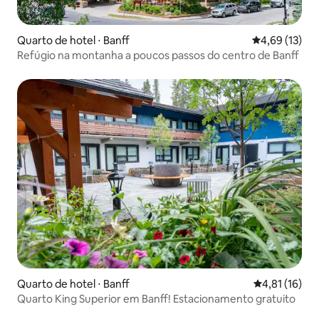
Quarto de hotel ⋅ Banff
4,69 de uma a
4,69 (13)
Refúgio na montanha a poucos passos do centro de Banff
Quarto de hotel ⋅ Banff
4,81 de uma a
4,81 (16)
Quarto King Superior em Banff! Estacionamento gratuito