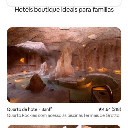
Hotéis boutique ideais para famílias
Quarto de hotel ⋅ Banff
4,64 de uma av
4,64 (218)
Quarto Rockies com acesso às piscinas termais de Grotto!