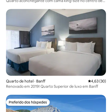
Quarto aconchegante com cama king-size no centro de
Banff
Quarto de hotel ⋅ Banff
4,63 de uma a
4,63 (30)
Renovado em 2019! Quarto Superior de luxo em Banff
Preferido dos hóspedes
Preferido dos hóspedes