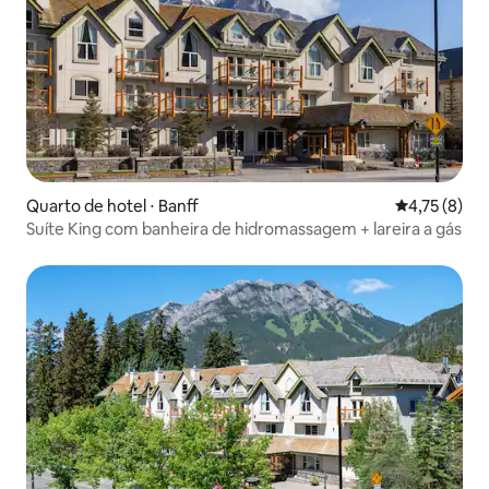
Quarto de hotel ⋅ Banff
4,75 de uma 
4,75 (8)
Suíte King com banheira de hidromassagem + lareira a gás