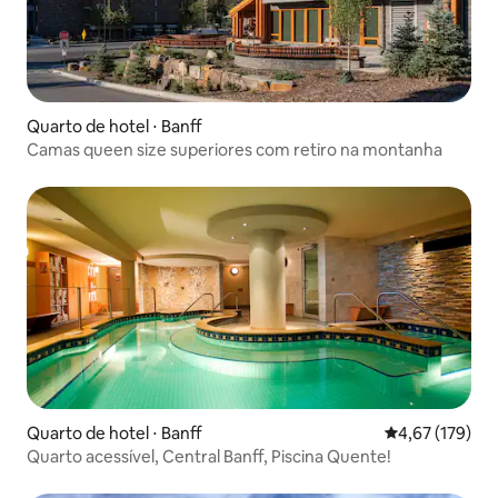
Quarto de hotel ⋅ Banff
Camas queen size superiores com retiro na montanha
Quarto de hotel ⋅ Banff
4,67 de uma av
4,67 (179)
Quarto acessível, Central Banff, Piscina Quente!