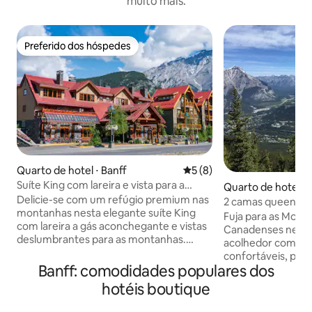
muito mais.
Preferido dos hóspedes
Preferido dos hóspedes
Quarto de hotel ⋅ Banff
5 de uma avaliação média d
5 (8)
Suíte King com lareira e vista para a
Quarto de hotel ⋅ 
montanha
Delicie-se com um refúgio premium nas
2 camas queen siz
montanhas nesta elegante suíte King
hidromassagem no
Fuja para as Mont
com lareira a gás aconchegante e vistas
Canadenses neste
deslumbrantes para as montanhas.
acolhedor com du
Localizada na Banff Avenue, a poucos
confortáveis, perf
passos do vibrante centro da cidade,
Banff: comodidades populares dos
amigos. Localizad
esta suíte oferece a combinação
Avenue, no Ptarmi
hotéis boutique
perfeita de conforto e aventura nas
poucos passos do 
Montanhas Rochosas Canadenses.
cidade, com suas l