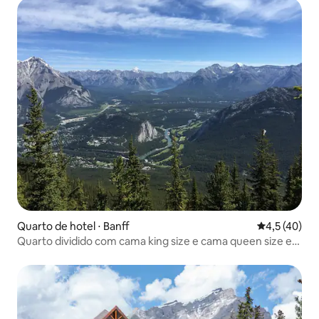
Quarto de hotel ⋅ Banff
4,5 de uma a
4,5 (40)
Quarto dividido com cama king size e cama queen size em
Banff