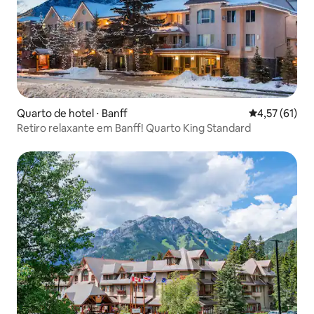
Quarto de hotel ⋅ Banff
4,57 de uma a
4,57 (61)
Retiro relaxante em Banff! Quarto King Standard