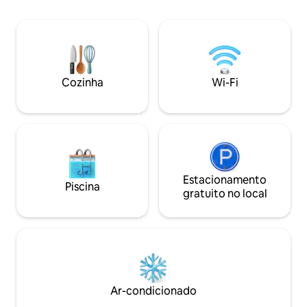
Depois de explorar trilhas ou pistas de
inúmeras opções d
esqui de nível internacional, volte para as
livre. Depois de u
banheiras de hidromassagem cobertas,
ou pistas de esqui
a sauna e a sauna a vapor da pousada.
de hidromassagem 
Wi-Fi gratuito, estacionamento
na sauna a vapor d
subterrâneo aquecido e passes de
gratuito, estacio
Cozinha
Wi-Fi
ônibus Banff Roam garantem uma
aquecido e passes
estadia perfeita.
estão incluídos na 
Estacionamento
Piscina
gratuito no local
Ar-condicionado