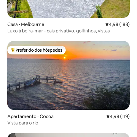
Casa ⋅ Melbourne
4,98 de uma av
4,98 (188)
Luxo à beira-mar - cais privativo, golfinhos, vistas
Preferido dos hóspedes
Entre os melhores preferidos dos hóspedes
Apartamento ⋅ Cocoa
4,98 de uma av
4,98 (119)
Vista para o rio