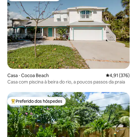
Casa ⋅ Cocoa Beach
4,91 de uma av
4,91 (376)
Casa com piscina à beira do rio, a poucos passos da praia
Preferido dos hóspedes
Entre os melhores preferidos dos hóspedes