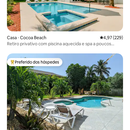
Casa ⋅ Cocoa Beach
4,97 de uma av
4,97 (229)
Retiro privativo com piscina aquecida e spa a poucos
passos da praia
Preferido dos hóspedes
Entre os melhores preferidos dos hóspedes