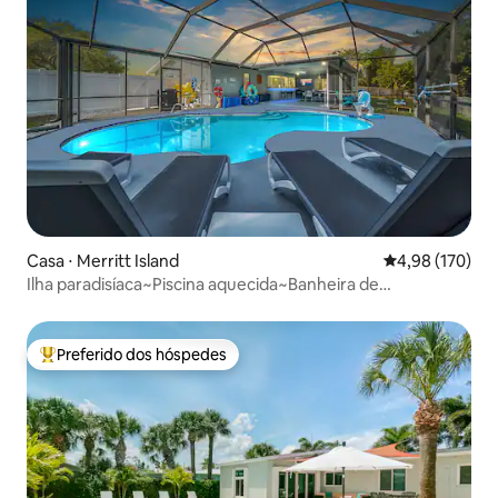
Casa ⋅ Merritt Island
4,98 de uma av
4,98 (170)
Ilha paradisíaca~Piscina aquecida~Banheira de
hidromassagem~PS5~Acampamento espacial
Preferido dos hóspedes
Entre os melhores preferidos dos hóspedes