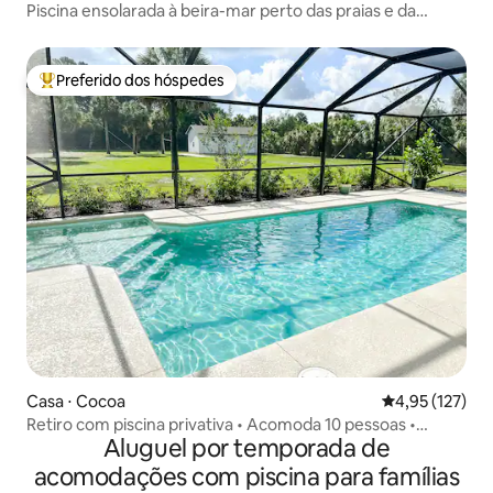
Piscina ensolarada à beira-mar perto das praias e da
Disney
Preferido dos hóspedes
Entre os melhores preferidos dos hóspedes
Casa ⋅ Cocoa
4,95 de uma av
4,95 (127)
Retiro com piscina privativa • Acomoda 10 pessoas •
Aluguel por temporada de
Aceita animais de estimação
acomodações com piscina para famílias