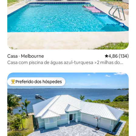
Casa ⋅ Melbourne
4,86 de uma av
4,86 (134)
Casa com piscina de águas azul-turquesa >2 milhas do
Arts District
Preferido dos hóspedes
Entre os melhores preferidos dos hóspedes