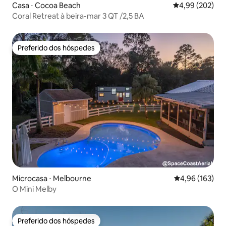
Casa ⋅ Cocoa Beach
4,99 de uma ava
4,99 (202)
Coral Retreat à beira-mar 3 QT /2,5 BA
Preferido dos hóspedes
Preferido dos hóspedes
Microcasa ⋅ Melbourne
4,96 de uma av
4,96 (163)
O Mini Melby
Preferido dos hóspedes
Preferido dos hóspedes