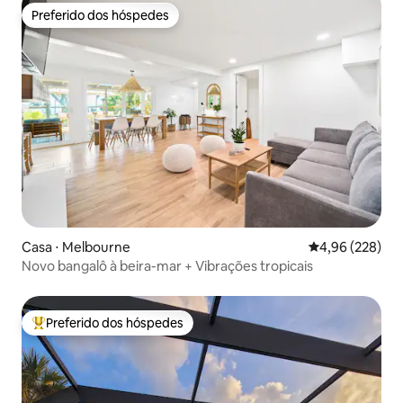
Preferido dos hóspedes
Preferido dos hóspedes
Casa ⋅ Melbourne
4,96 de uma ava
4,96 (228)
Novo bangalô à beira-mar + Vibrações tropicais
Preferido dos hóspedes
Entre os melhores preferidos dos hóspedes