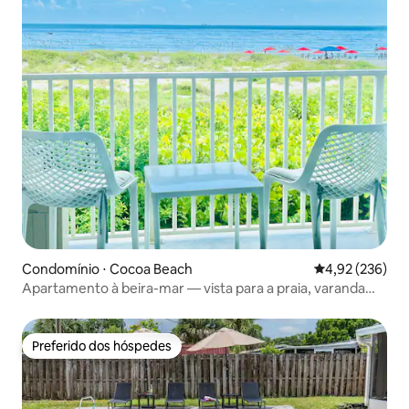
Condomínio ⋅ Cocoa Beach
4,92 de uma av
4,92 (236)
Apartamento à beira-mar — vista para a praia, varanda
privativa
Preferido dos hóspedes
Preferido dos hóspedes