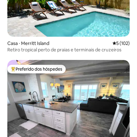
Casa ⋅ Merritt Island
5 de uma av
5 (102)
Retiro tropical perto de praias e terminais de cruzeiros
Preferido dos hóspedes
Entre os melhores preferidos dos hóspedes