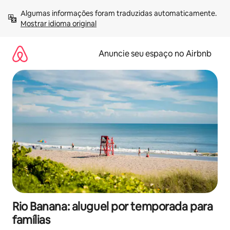
Pular
Algumas informações foram traduzidas automaticamente. 
para
Mostrar idioma original
o
conteúdo
Anuncie seu espaço no Airbnb
Rio Banana: aluguel por temporada para
famílias