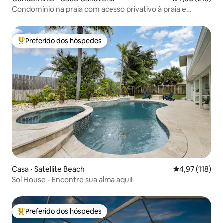
Condomínio na praia com acesso privativo à praia e
comodidades
Preferido dos hóspedes
Entre os melhores preferidos dos hóspedes
Casa ⋅ Satellite Beach
4,97 de uma av
4,97 (118)
Sol House - Encontre sua alma aqui!
Preferido dos hóspedes
Entre os melhores preferidos dos hóspedes