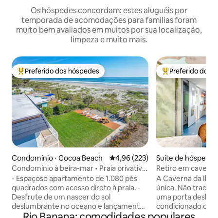
Os hóspedes concordam: estes aluguéis por
temporada de acomodações para famílias foram
muito bem avaliados em muitos por sua localização,
limpeza e muito mais.
Preferido dos hóspedes
Preferido dos 
Entre os melhores preferidos dos hóspedes
Entre os melhore
Condomínio ⋅ Cocoa Beach
4,96 de uma avaliação média de 
4,96 (223)
Suíte de hóspedes 
Island
Condomínio à beira-mar • Praia privativa
Retiro em caverna 
• Vista para o foguete
- Espaçoso apartamento de 1.080 pés
A Caverna da Ilha
quadrados com acesso direto à praia. -
única. Não tradici
Desfrute de um nascer do sol
uma porta deslizante A unidade t
deslumbrante no oceano e lançamentos
condicionado de jane
Rio Banana: comodidades populares
de foguetes no seu pátio. - A poucos
recomendado para