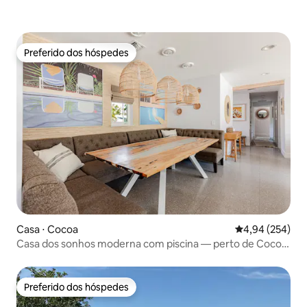
Preferido dos hóspedes
Preferido dos hóspedes
Casa ⋅ Cocoa
4,94 de uma ava
4,94 (254)
Casa dos sonhos moderna com piscina — perto de Cocoa
Village
Preferido dos hóspedes
Preferido dos hóspedes