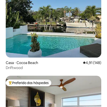
Casa ⋅ Cocoa Beach
4,91 de uma av
4,91 (148)
Driftwood
Preferido dos hóspedes
Entre os melhores preferidos dos hóspedes