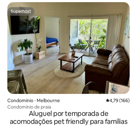
Superhost
Superhost
Condomínio ⋅ Melbourne
4,79 de uma av
4,79 (166)
Condomínio de praia
Aluguel por temporada de
acomodações pet friendly para famílias