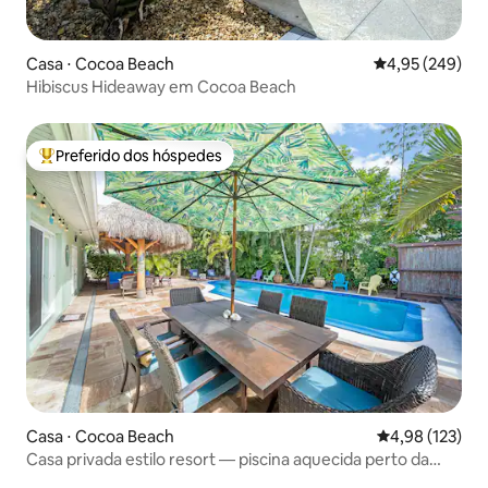
Casa ⋅ Cocoa Beach
4,95 de uma ava
4,95 (249)
Hibiscus Hideaway em Cocoa Beach
Preferido dos hóspedes
Entre os melhores preferidos dos hóspedes
Casa ⋅ Cocoa Beach
4,98 de uma av
4,98 (123)
Casa privada estilo resort — piscina aquecida perto da
praia