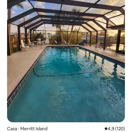
Casa ⋅ Merritt Island
4,9 de uma av
4,9 (120)