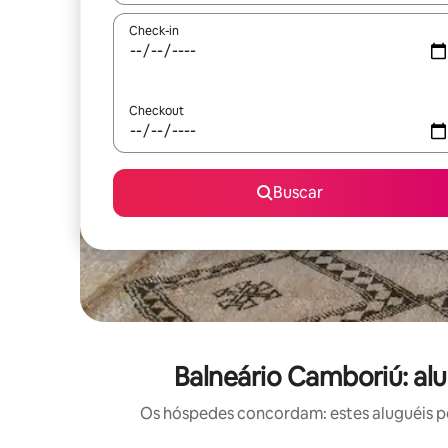
Check-in
Checkout
Buscar
Balneário Camboriú: al
Os hóspedes concordam: estes aluguéis po