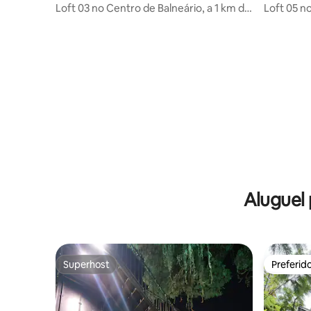
neário Camboriú
rio Cambo
Loft 03 no Centro de Balneário, a 1 km da
Loft 05 n
Praia
Praia
Aluguel
Superhost
Preferid
Superhost
Preferid