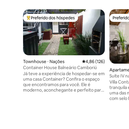
Preferido dos hóspedes
Preferid
Entre os melhores preferidos dos hóspedes
Preferid
Townhouse ⋅ Nações
4,86 de uma avaliação m
4,86 (126)
Container House Balneário Camboriú
Apartame
Já teve a experiência de hospedar-se em
boriú
Suíte IV n
uma casa Container? Confira o espaço
Cambori
Villa Cont
que encontramos para você. Ele é
tranquila e bela Praia d
moderno, aconchegante e perfeito para
uma das m
acomodar duas pessoas e uma criança.
com selo 
✅Vaga para carro ✅Churrasqueira
e rodeado
✅Smart TV ✅Ar Condicionado ✅Wi-Fi
para quem
250mb ✅Cortinas Blackout ✅Máq. Lavar
dia, do tr
Roupas Tudo para o seu total conforto.
Perfeito 
ATENÇÃO! Quer acomodar mais
belas pais
pessoas? Temos dois containers