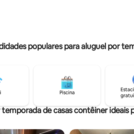
de suas férias. Estamos a 05 mi
nhadas, ciclismo e corrida.
praia
paço foi pensado com muito
ara proporcionar uma ótima
ia para nossos hóspedes ❤
idades populares para aluguel por te
Estac
i
Piscina
gratui
 temporada de casas contêiner ideais p