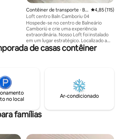
n a pé da
vagas de 
reservar
Contêiner de transporte ⋅ Bal
4,85 de uma avaliação 
4,85 (115)
proximidades 🐾 Pet fri
neário Camboriú
Loft centro Baln Camboriu 04
R$20 por 
Hospede-se no centro de Balneário
pessoa e
Camboriú e crie uma experiência
extraordinária. Nosso Loft foi instalado
em um lugar estratégico. Localizado a
mporada de casas contêiner
poucos minutos da praia e de bons
restaurantes. Você pode contar com o
um lugar tranquilo e um silêncio
relaxante para descansar e aproveitar
sua noite de sono. Deixamos tudo
preparado com roupas de cama e
toalhas de banho para recebê-los da
melhor forma possível. Seu check-in é
ionamento
feito sozinho através de senhas,
Ar-condicionado
to no local
facilitando o horário da sua chegada.
ara famílias