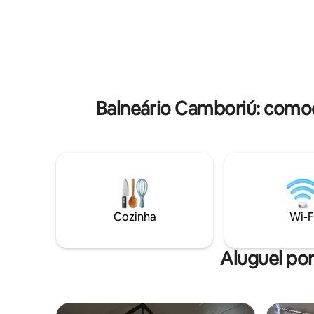
como cami
idênticos. Que tal alugar os dois? 👇
Nosso es
Consulte disponibilidade👇
carinho p
https://www.airbnb.com/h/casacontainer2
experiênc
Balneário Camboriú: comod
Cozinha
Wi-F
Aluguel por