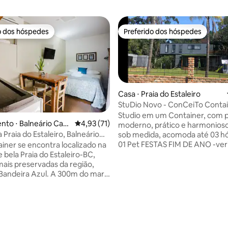
o dos hóspedes
Preferido dos hóspedes
o dos hóspedes
Preferido dos hóspedes
Casa ⋅ Praia do Estaleiro
StuDio Novo - ConCeiTo Contai
édia de 5, 126 avaliações
InCrível - Ax
Studio em um Container, com p
nto ⋅ Balneário Cam
4,93 de uma avaliação média de 5, 71 avalia
4,93 (71)
moderno, prático e harmonioso
a Praia do Estaleiro, Balneário
sob medida, acomoda até 03 h
ú
01 Pet FESTAS FIM DE ANO -ver
ainer se encontra localizado na
minino diárias São 15m2 internos + 12m2
o Estaleiro-BC,
varanda. Cozinha completa, banheiro e
ais preservadas da região,
deck coberto privativo, Smart T
Bandeira Azul. A 300m do mar
Gratuito, Ar Condicionado Split
 de natureza, é um lugar ideal
para oferecer qualidade, confo
 quer fugir da correria do dia a
aconchego. Espaço único privi
ansito e do barulho da cidade.
meio a natureza preservada on
para pessoas que apreciam
canto dos pássaros será a trilh
agens e atividades ao ar livre