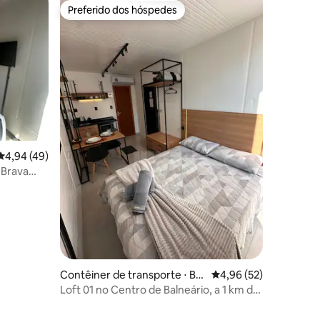
Preferido dos hóspedes
Preferido dos hóspedes
ções
4,94 de uma avaliação média de 5, 49 avaliações
4,94 (49)
 Brava
Contêiner de transporte ⋅ Bal
4,96 de uma avaliação
4,96 (52)
neário Camboriú
Loft 01 no Centro de Balneário, a 1 km da
Praia