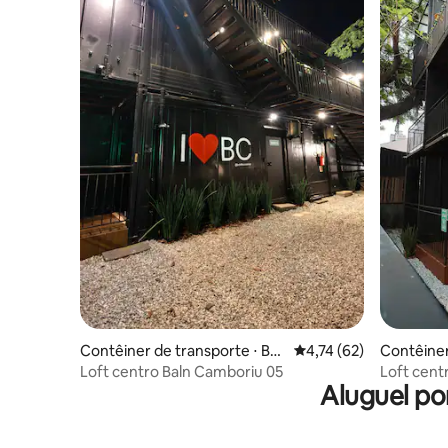
Contêiner de transporte ⋅ Bal
4,74 de uma avaliação 
4,74 (62)
Contêiner
neário Camboriú
neário C
Loft centro Baln Camboriu 05
Loft cent
Aluguel po