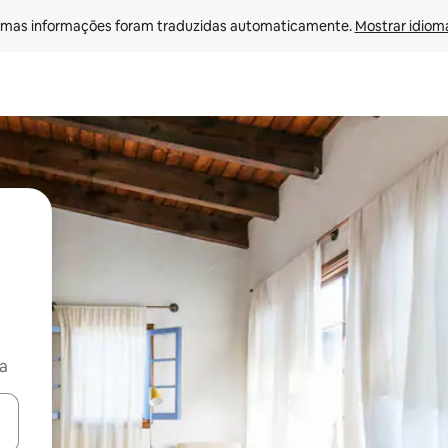
mas informações foram traduzidas automaticamente. 
Mostrar idioma
va
ore-os usando as seta para cima e para baixo do teclado ou tocando e