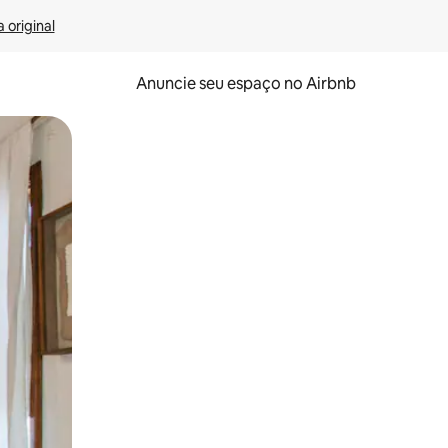
 original
Anuncie seu espaço no Airbnb
 deslizando o dedo na tela.