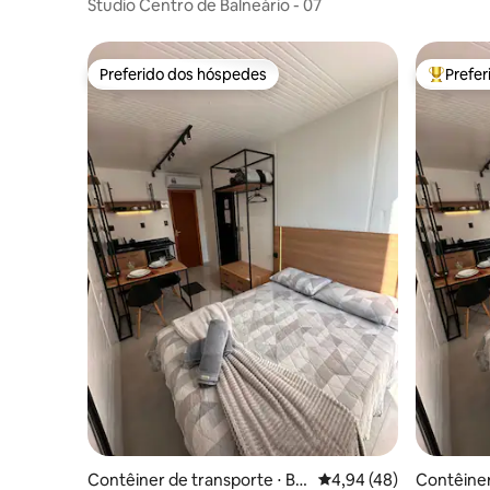
neário Camboriú
Studio Centro de Balneário - 07
Preferido dos hóspedes
Prefe
Preferido dos hóspedes
Entre os
Contêiner de transporte ⋅ Bal
4,94 de uma avaliação 
4,94 (48)
Contêiner