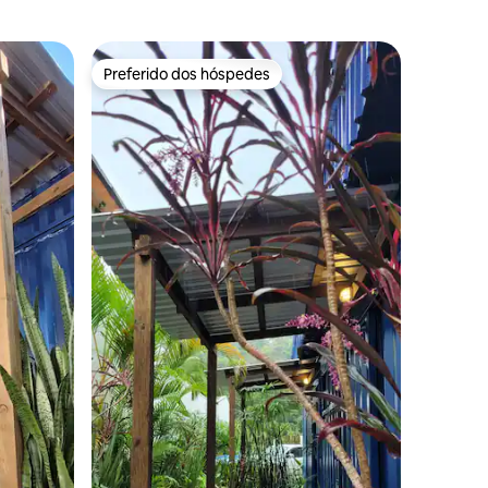
Preferido dos hóspedes
Preferido dos hóspedes
ções