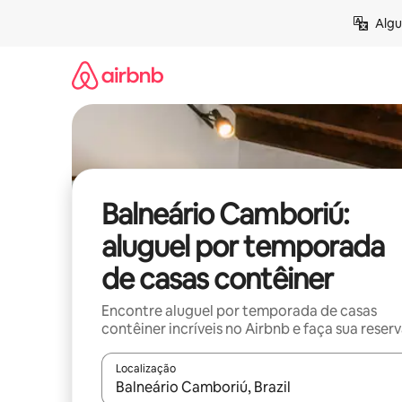
Pular
Algu
para
o
conteúdo
Balneário Camboriú:
aluguel por temporada
de casas contêiner
Encontre aluguel por temporada de casas
contêiner incríveis no Airbnb e faça sua reser
Localização
Quando os resultados estiverem disponíveis, expl