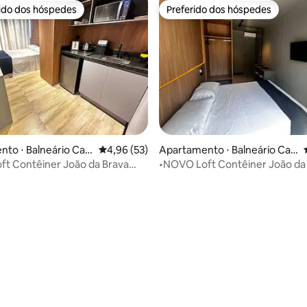
rido dos hóspedes
Preferido dos hóspedes
 melhores preferidos dos hóspedes
Preferido dos hóspedes
to ⋅ Balneário Ca
4,96 de uma avaliação média de 5, 53 avalia
4,96 (53)
Apartamento ⋅ Balneário Ca
mboriú
t Contêiner João da Brava
•NOVO Loft Contêiner João da
 Garagem
206 Sem Garagem
média de 5, 33 avaliações