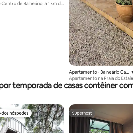
riú
o Centro de Balneário, a 1 km da
Apartamento ⋅ Balneário Ca
mboriú
Apartamento na Praia do Estalei
 por temporada de casas contêiner com
Camboriú
o dos hóspedes
Superhost
o dos hóspedes
Superhost