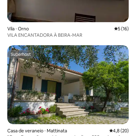
Vila ⋅ Orno
5 de uma a
5 (16)
VILA ENCANTADORA À BEIRA-MAR
Superhost
Superhost
Casa de veraneio ⋅ Mattinata
4,8 de uma a
4,8 (20)