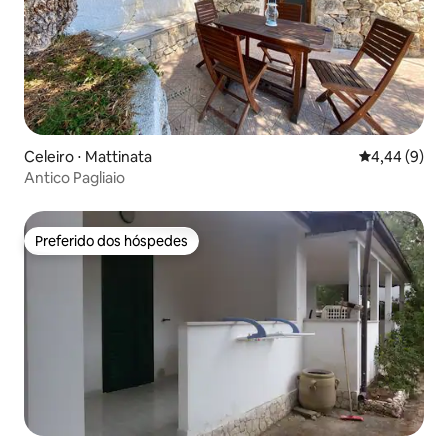
Celeiro ⋅ Mattinata
4,44 de uma 
4,44 (9)
Antico Pagliaio
Preferido dos hóspedes
Preferido dos hóspedes