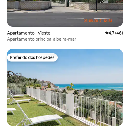
Apartamento ⋅ Vieste
4,7 de uma a
4,7 (46)
Apartamento principal à beira-mar
Preferido dos hóspedes
Preferido dos hóspedes