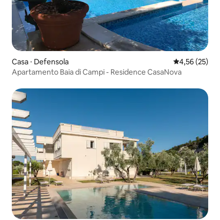
Casa ⋅ Defensola
4,56 de uma a
4,56 (25)
Apartamento Baia di Campi - Residence CasaNova