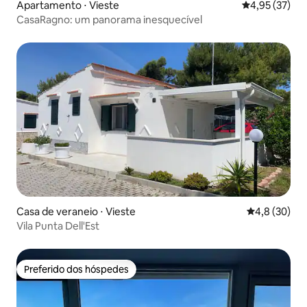
Apartamento ⋅ Vieste
4,95 de uma a
4,95 (37)
CasaRagno: um panorama inesquecível
Casa de veraneio ⋅ Vieste
4,8 de uma a
4,8 (30)
Vila Punta Dell'Est
Preferido dos hóspedes
Preferido dos hóspedes