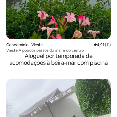
Condomínio ⋅ Vieste
4,91 de uma a
4,91 (11)
Vieste A poucos passos do mar e do centro
Aluguel por temporada de
acomodações à beira-mar com piscina