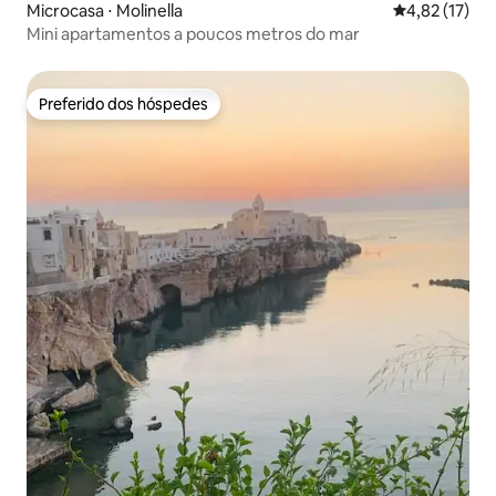
Microcasa ⋅ Molinella
4,82 de uma a
4,82 (17)
Mini apartamentos a poucos metros do mar
Preferido dos hóspedes
Preferido dos hóspedes