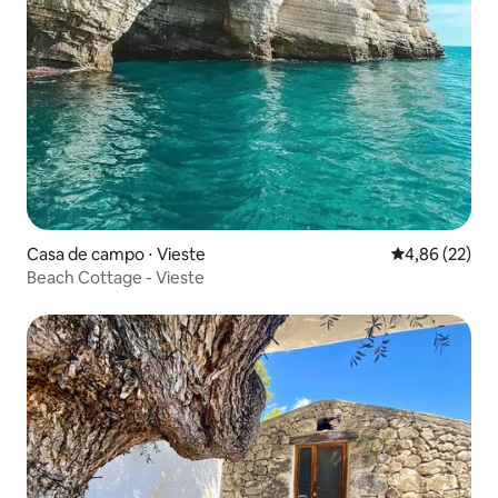
Casa de campo ⋅ Vieste
4,86 de uma a
4,86 (22)
Beach Cottage - Vieste