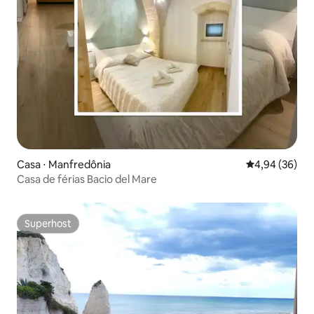
Casa ⋅ Manfredônia
4,94 de uma a
4,94 (36)
Casa de férias Bacio del Mare
Superhost
Superhost