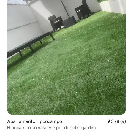
Apartamento ⋅ Ippocampo
3,78 de uma 
3,78 (9)
Hipocampo ao nascer e pôr do sol no jardim