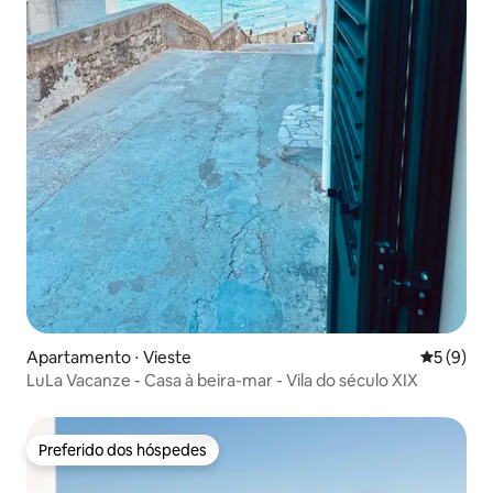
Apartamento ⋅ Vieste
5 de uma 
5 (9)
LuLa Vacanze - Casa à beira-mar - Vila do século XIX
Preferido dos hóspedes
Preferido dos hóspedes