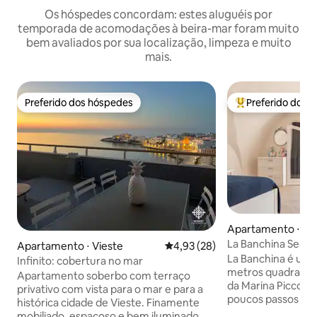
Os hóspedes concordam: estes aluguéis por
temporada de acomodações à beira-mar foram muito
bem avaliados por sua localização, limpeza e muito
mais.
Preferido dos hóspedes
Preferido dos 
Preferido dos hóspedes
Entre os melhore
Apartamento ⋅ Vi
La Banchina Sea V
Apartamento ⋅ Vieste
4,93 de uma avaliação média de
4,93 (28)
cidade perto da pr
La Banchina é um
Infinito: cobertura no mar
metros quadrados 
Apartamento soberbo com terraço
da Marina Piccola,
privativo com vista para o mar e para a
poucos passos dos
histórica cidade de Vieste. Finamente
interesse e da ár
mobiliado, espaçoso e bem iluminado, o