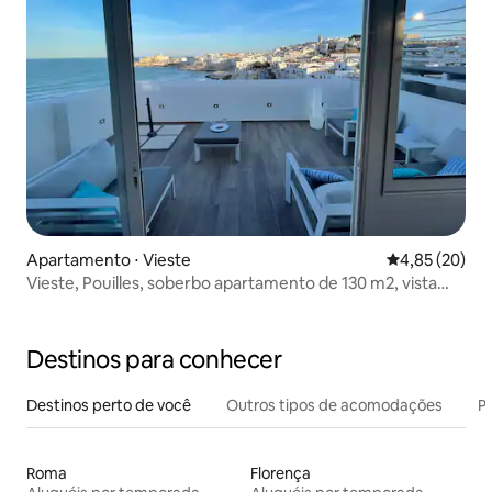
Apartamento ⋅ Vieste
4,85 de uma a
4,85 (20)
Vieste, Pouilles, soberbo apartamento de 130 m2, vista
para o mar
Destinos para conhecer
Destinos perto de você
Outros tipos de acomodações
Pr
Roma
Florença