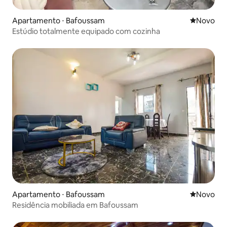
Apartamento ⋅ Bafoussam
Novo lugar
Novo
Estúdio totalmente equipado com cozinha
Apartamento ⋅ Bafoussam
Novo lugar
Novo
Residência mobiliada em Bafoussam