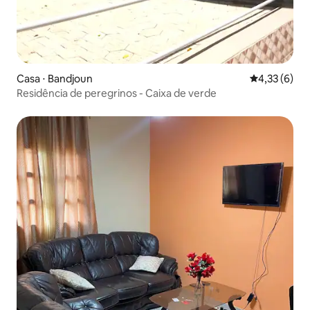
Casa ⋅ Bandjoun
4,33 de uma 
4,33 (6)
Residência de peregrinos - Caixa de verde