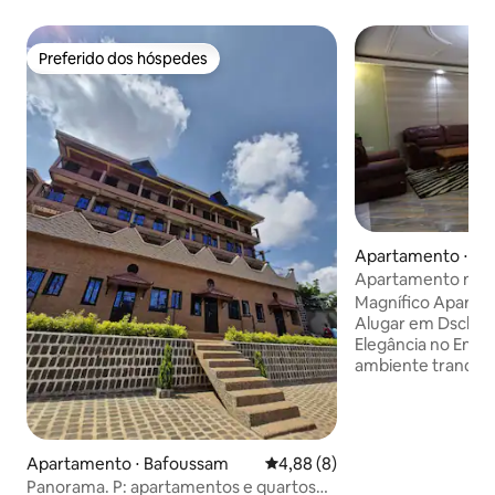
Preferido dos hóspedes
Preferido dos hóspedes
Apartamento ⋅ D
Apartamento mobi
Magnífico Aparta
Alugar em Dschan
Elegância no Enco
ambiente tranquil
estadia em Dscha
belo apartamento 
convenientemente
da cidade, perto 
Apartamento ⋅ Bafoussam
4,88 de uma avaliação média d
4,88 (8)
atrações. - Sala d
Panorama. P: apartamentos e quartos
confortável, - Con