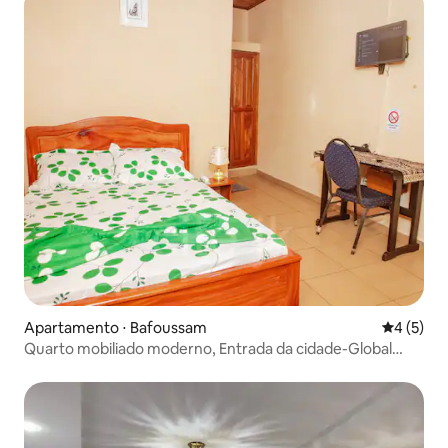
Apartamento ⋅ Bafoussam
4 de uma 
4 (5)
Quarto mobiliado moderno, Entrada da cidade-Global
Voyage