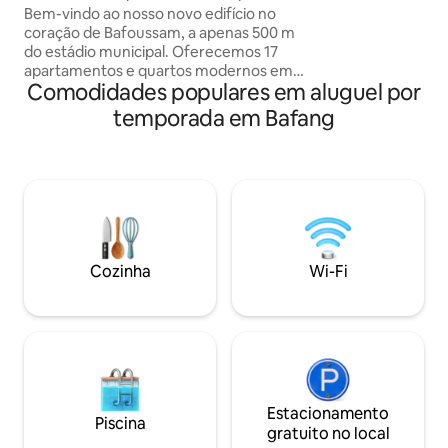
em Bafoussam
Bem-vindo ao nosso novo edifício no
velocidade - Quar
coração de Bafoussam, a apenas 500 m
camas aconchegan
do estádio municipal. Oferecemos 17
moderna - Banhei
apartamentos e quartos modernos em
água quente - Seg
Comodidades populares em aluguel por
uma área tranquila com estacionamento
estacionamento 24
gratuito e segurança 24 horas por dia, 7
semana
temporada em Bafang
dias por semana. Cada unidade está
equipada com internet de alta
velocidade e TV, garantindo conforto e
conveniência. Se você está viajando a
negócios ou a lazer, nossa localização
segura e tranquila é perfeita para uma
estadia relaxante na cidade. Reserve
agora e desfrute de uma verdadeira
Cozinha
Wi-Fi
experiência camaronesa.
Estacionamento
Piscina
gratuito no local