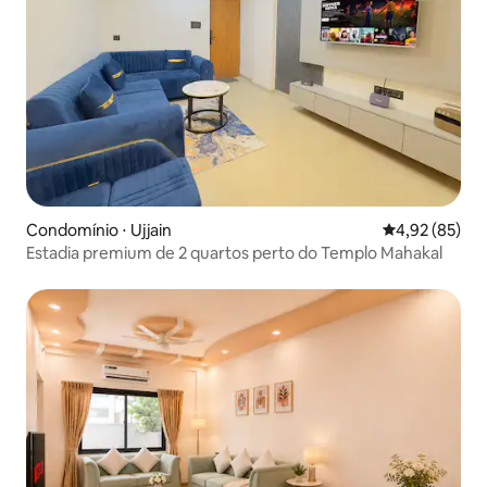
Condomínio ⋅ Ujjain
4,92 de uma a
4,92 (85)
Estadia premium de 2 quartos perto do Templo Mahakal