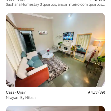
Sadhana Homestay 3 quartos, andar inteiro com quartos
com ar-condicionado
Casa ⋅ Ujjain
4,77 de uma a
4,77 (39)
Nilayam By Nilesh