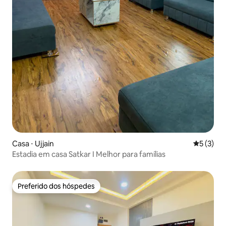
Casa ⋅ Ujjain
5 de uma 
5 (3)
Estadia em casa Satkar I Melhor para famílias
Preferido dos hóspedes
Preferido dos hóspedes