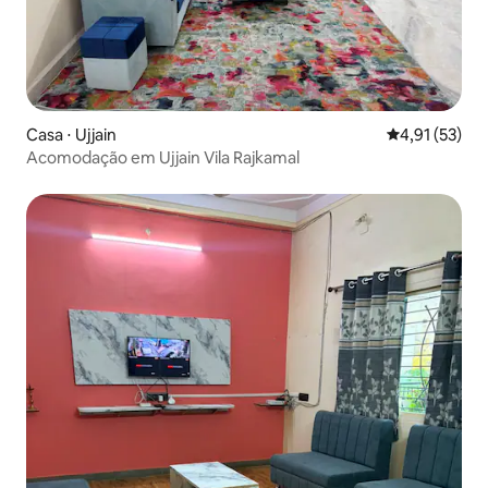
Casa ⋅ Ujjain
4,91 de uma a
4,91 (53)
Acomodação em Ujjain Vila Rajkamal