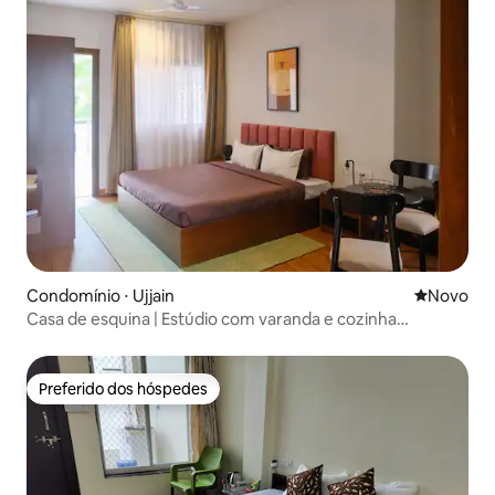
Condomínio ⋅ Ujjain
Novo lugar
Novo
Casa de esquina | Estúdio com varanda e cozinha
compacta
Preferido dos hóspedes
Preferido dos hóspedes