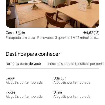
Casa ⋅ Ujjain
4,62 de uma a
4,62 (13)
Escapada em casa | Rosewood 3 quartos | A 12 minutos de
Mahakal
Destinos para conhecer
Destinos perto de você
Principais pontos turísticos por perto
Jaipur
Udaipur
Aluguéis por temporada
Aluguéis por temporada
Indore
Ujjain
Aluguéis por temporada
Aluguéis por temporada