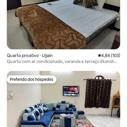
Quarto privativo ⋅ Ujjain
4,84 de uma av
4,84 (103)
Quarto com ar condicionado, varanda e terraço Ekansh
Homestay
Preferido dos hóspedes
Preferido dos hóspedes