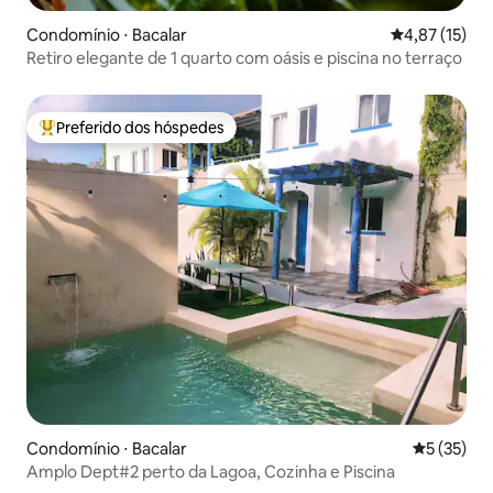
Condomínio ⋅ Bacalar
4,87 de uma a
4,87 (15)
Retiro elegante de 1 quarto com oásis e piscina no terraço
Preferido dos hóspedes
Entre os melhores preferidos dos hóspedes
Condomínio ⋅ Bacalar
5 de uma a
5 (35)
Amplo Dept#2 perto da Lagoa, Cozinha e Piscina