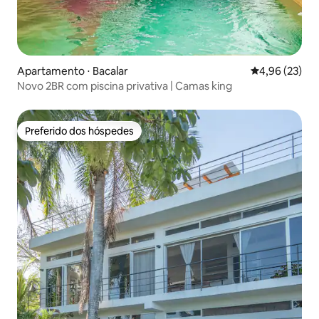
Apartamento ⋅ Bacalar
4,96 de uma a
4,96 (23)
Novo 2BR com piscina privativa | Camas king
Preferido dos hóspedes
Preferido dos hóspedes