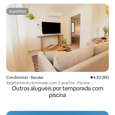
Superhost
Superhost
Condomínio ⋅ Bacalar
4,92 de uma a
4,92 (89)
Apartamento iluminado com 2 quartos · Piscina ·
Outros aluguéis por temporada com
Caminhada até a lagoa
piscina