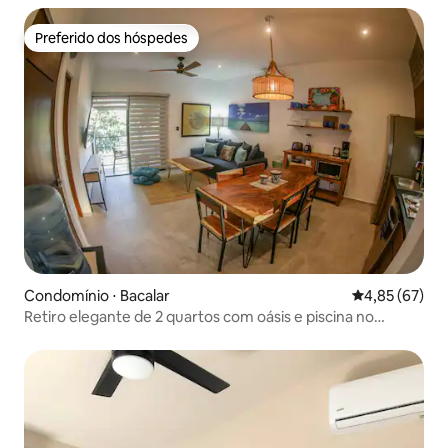
Preferido dos hóspedes
Preferido dos hóspedes
Condomínio ⋅ Bacalar
4,85 de uma a
4,85 (67)
Retiro elegante de 2 quartos com oásis e piscina no
terraço