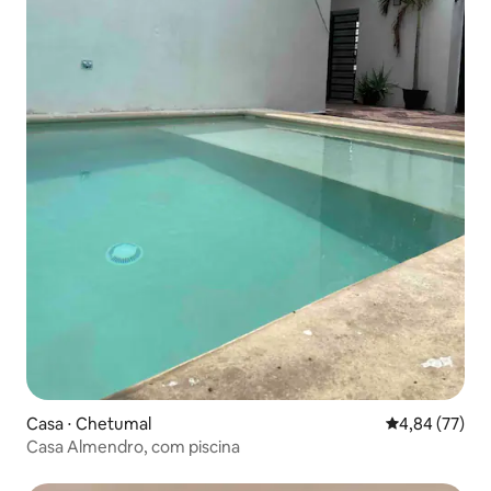
Casa ⋅ Chetumal
4,84 de uma a
4,84 (77)
Casa Almendro, com piscina