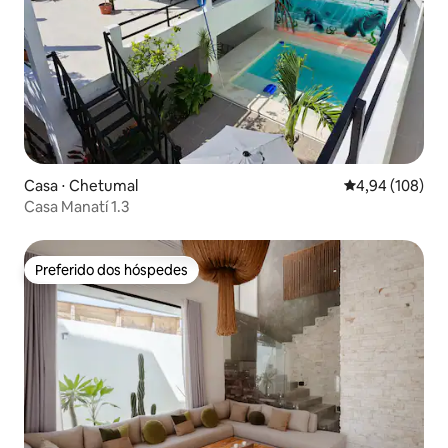
Casa ⋅ Chetumal
4,94 de uma av
4,94 (108)
Casa Manatí 1.3
Preferido dos hóspedes
Preferido dos hóspedes