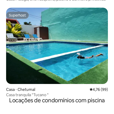
Superhost
Superhost
Casa ⋅ Chetumal
4,76 de uma a
4,76 (99)
Casa tranquila "Tucano "
Locações de condomínios com piscina