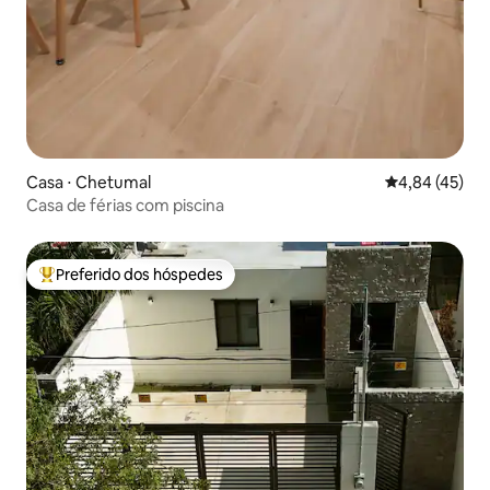
Casa ⋅ Chetumal
4,84 de uma a
4,84 (45)
Casa de férias com piscina
Preferido dos hóspedes
Entre os melhores preferidos dos hóspedes