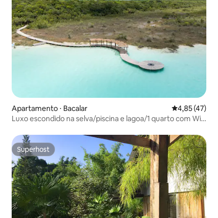
Apartamento ⋅ Bacalar
4,85 de uma a
4,85 (47)
Luxo escondido na selva/piscina e lagoa/1 quarto com Wi-
Fi
Superhost
Superhost