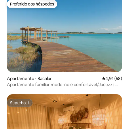
Preferido dos hóspedes
Preferido dos hóspedes
Apartamento ⋅ Bacalar
4,91 de uma a
4,91 (58)
Apartamento familiar moderno e confortável/Jacuzzi,
piscina e lagoa
Superhost
Superhost