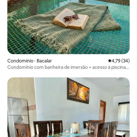
Condomínio ⋅ Bacalar
4,79 de uma a
4,79 (34)
Condomínio com banheira de imersão + acesso à piscina
do lago e da selva