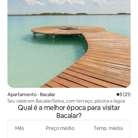
Apartamento ⋅ Bacalar
5 de uma a
5 (21)
Seu oásis em Bacalar/Selva, com terraço, piscina e lagoa
Qual é a melhor época para visitar
Bacalar?
Mês
Preço médio
Temp. média