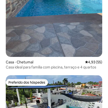
Casa ⋅ Chetumal
4,93 de uma a
4,93 (55)
Casa ideal para família com piscina, terraço e 4 quartos
Preferido dos hóspedes
Preferido dos hóspedes