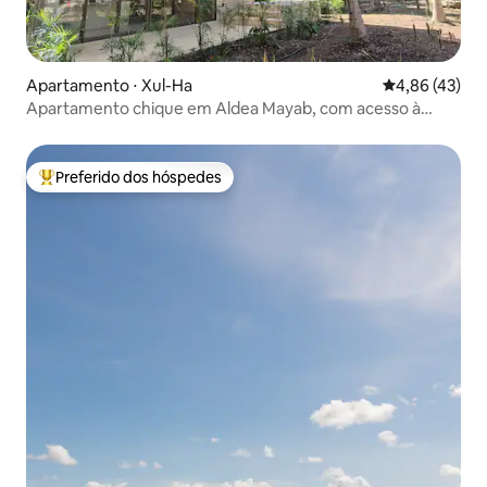
Apartamento ⋅ Xul-Ha
4,86 de uma a
4,86 (43)
Apartamento chique em Aldea Mayab, com acesso à
lagoa
Preferido dos hóspedes
Entre os melhores preferidos dos hóspedes