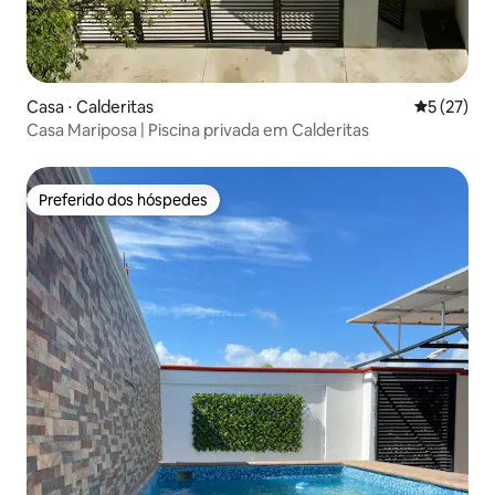
Casa ⋅ Calderitas
5 de uma a
5 (27)
Casa Mariposa | Piscina privada em Calderitas
Preferido dos hóspedes
Preferido dos hóspedes