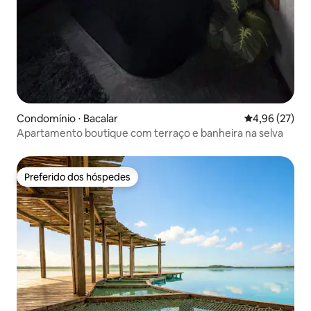
Condomínio ⋅ Bacalar
4,96 de uma a
4,96 (27)
Apartamento boutique com terraço e banheira na selva
Preferido dos hóspedes
Preferido dos hóspedes