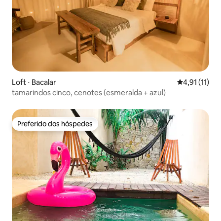
Loft ⋅ Bacalar
4,91 de uma a
4,91 (11)
tamarindos cinco, cenotes (esmeralda + azul)
Preferido dos hóspedes
Preferido dos hóspedes