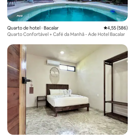
Quarto de hotel ⋅ Bacalar
4,55 de uma av
4,55 (586)
Quarto Confortável + Café da Manhã - Ade Hotel Bacalar