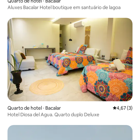
Quarto de hotel ⋅ Bacalar
Aluxes Bacalar Hotel boutique em santuário de lagoa
Quarto de hotel ⋅ Bacalar
4,67 de uma 
4,67 (3)
Hotel Diosa del Agua. Quarto duplo Deluxe