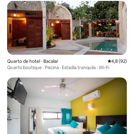
Quarto de hotel ⋅ Bacalar
4,8 de uma a
4,8 (92)
Quarto boutique · Piscina · Estadia tranquila · Wi-Fi