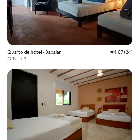
Quarto de hotel ⋅ Bacalar
4,67 de uma a
4,67 (24)
O Turix 3