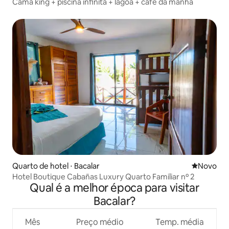
Cama king + piscina infinita + lagoa + café da manhã
Quarto de hotel ⋅ Bacalar
Novo lugar
Novo
Hotel Boutique Cabañas Luxury Quarto Familiar nº 2
Qual é a melhor época para visitar
Bacalar?
Mês
Preço médio
Temp. média