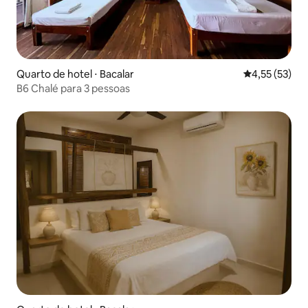
Quarto de hotel ⋅ Bacalar
4,55 de uma a
4,55 (53)
B6 Chalé para 3 pessoas