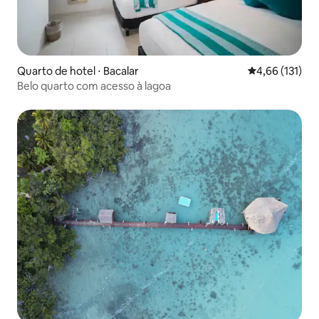
Quarto de hotel ⋅ Bacalar
4,66 de uma av
4,66 (131)
Belo quarto com acesso à lagoa