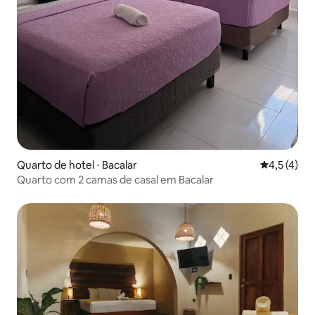
Quarto de hotel ⋅ Bacalar
4,5 de uma 
4,5 (4)
Quarto com 2 camas de casal em Bacalar