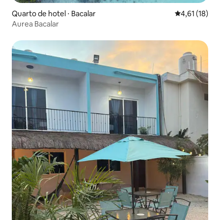
Quarto de hotel ⋅ Bacalar
4,61 de uma a
4,61 (18)
Aurea Bacalar