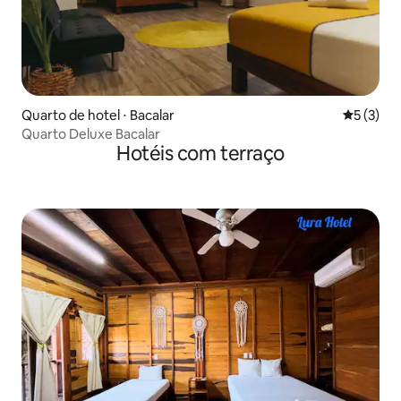
Quarto de hotel ⋅ Bacalar
5 de uma 
5 (3)
Quarto Deluxe Bacalar
Hotéis com terraço