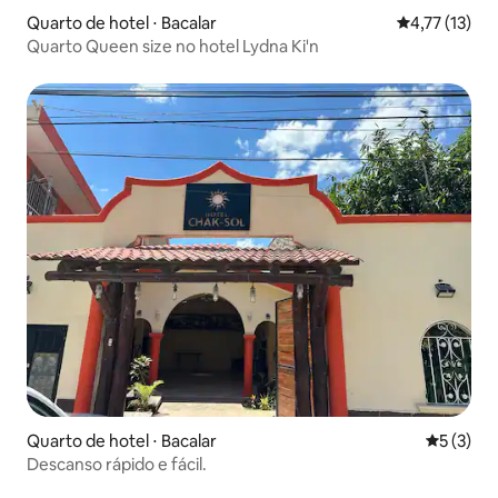
Quarto de hotel ⋅ Bacalar
4,77 de uma a
4,77 (13)
Quarto Queen size no hotel Lydna Ki'n
Quarto de hotel ⋅ Bacalar
5 de uma 
5 (3)
Descanso rápido e fácil.