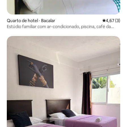
Quarto de hotel ⋅ Bacalar
4,67 de uma 
4,67 (3)
Estúdio familiar com ar-condicionado, piscina, café da
manhã e bicicletas