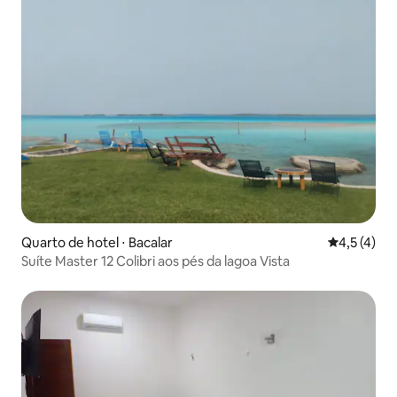
Quarto de hotel ⋅ Bacalar
4,5 de uma 
4,5 (4)
Suíte Master 12 Colibri aos pés da lagoa Vista