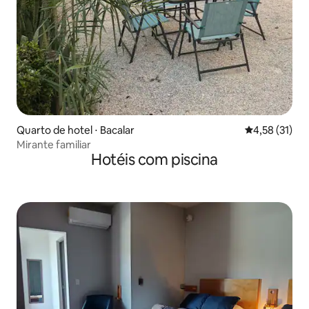
Quarto de hotel ⋅ Bacalar
4,58 de uma a
4,58 (31)
Mirante familiar
Hotéis com piscina