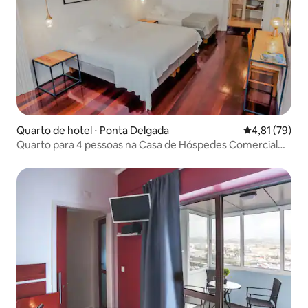
Quarto de hotel ⋅ Ponta Delgada
4,81 de uma a
4,81 (79)
Quarto para 4 pessoas na Casa de Hóspedes Comercial
Azores