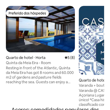
Preferido dos hóspedes
Preferido dos hóspedes
Quarto de hotel ⋅ Horta
5 de uma avaliação média d
5 (8)
Quinta da Meia Eira - Room
Resting in front of the Atlantic, Quinta
da Meia Eira has got 8 rooms and 60.000
m2 of gardens and pasture fields
Quarto de hotel ⋅ 
reaching the sea. Guests can enjoy a
a
Varanda + boutiqu
swimming pool and a special breakfast
Portugal + mar + 
Varanda @ CASA &
with farm and local products.
Açoriana Lugar limpo, confortável e
Committed with deep environmental
único! *Casa histórica em local
and social practices Quinta da Meia Eira is
classificado como
a family business Eco labeled
Açores: comodidades populares dos
UNESCO *No coraç
“agroturismo”. Around the house,