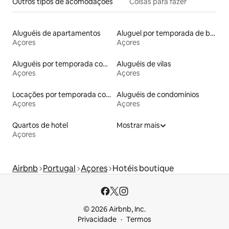
Outros tipos de acomodações
Coisas para fazer
Aluguéis de apartamentos
Aluguel por temporada de barcos
Açores
Açores
Aluguéis por temporada com banheiro para PCD
Aluguéis de vilas
Açores
Açores
Locações por temporada com piscina
Aluguéis de condomínios
Açores
Açores
Quartos de hotel
Mostrar mais
Açores
Airbnb
Portugal
Açores
Hotéis boutique
© 2026 Airbnb, Inc.
Privacidade
Termos