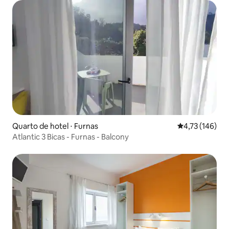
Quarto de hotel ⋅ Furnas
4,73 de uma av
4,73 (146)
Atlantic 3 Bicas - Furnas - Balcony