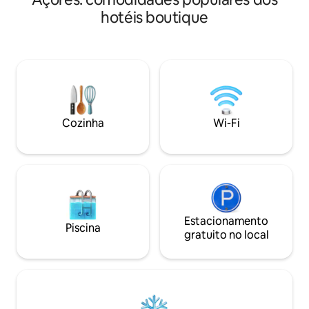
Graciosa *Distânci
guests can find Natural swimming pools
hotéis boutique
restaurantes, café
(1,5km), Ecological reserve of Morro de
maioria das atraçõe
Castelo Branco (3 km), Restaurant and
transporte públic
Mini-market (<1km).
banheiro privativo
com produtos locai
de lavanderia *Wi-Fi RESERVE AG
para uma experiên
Açores.
Cozinha
Wi-Fi
Estacionamento
Piscina
gratuito no local