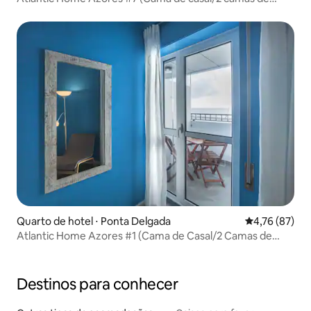
solteiro) Banheiro privativo
Quarto de hotel ⋅ Ponta Delgada
4,76 de uma a
4,76 (87)
Atlantic Home Azores #1 (Cama de Casal/2 Camas de
Solteiro) Banheiro Privativo
Destinos para conhecer