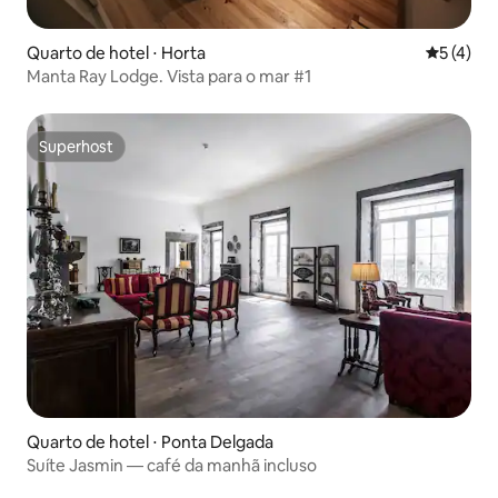
Quarto de hotel ⋅ Horta
5 de uma 
5 (4)
Manta Ray Lodge. Vista para o mar #1
Superhost
Superhost
Quarto de hotel ⋅ Ponta Delgada
Suíte Jasmin — café da manhã incluso