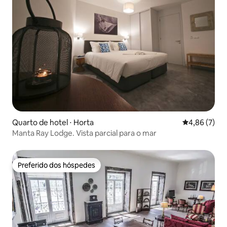
Quarto de hotel ⋅ Horta
4,86 de uma 
4,86 (7)
Manta Ray Lodge. Vista parcial para o mar
Preferido dos hóspedes
Preferido dos hóspedes