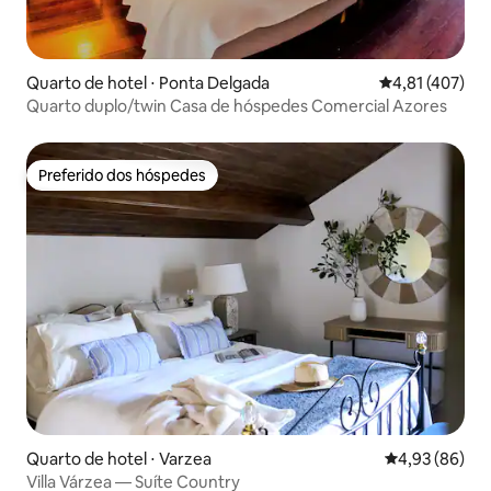
Quarto de hotel ⋅ Ponta Delgada
4,81 de uma av
4,81 (407)
Quarto duplo/twin Casa de hóspedes Comercial Azores
Preferido dos hóspedes
Preferido dos hóspedes
Quarto de hotel ⋅ Varzea
4,93 de uma a
4,93 (86)
Villa Várzea — Suíte Country