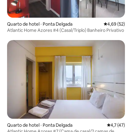
Quarto de hotel ⋅ Ponta Delgada
4,69 de uma a
4,69 (52)
Atlantic Home Azores #4 (Casal/Triplo) Banheiro Privativo
Quarto de hotel ⋅ Ponta Delgada
4,7 de uma a
4,7 (47)
Atlantic Home Azores #7 (Cama de casal/2 camas de