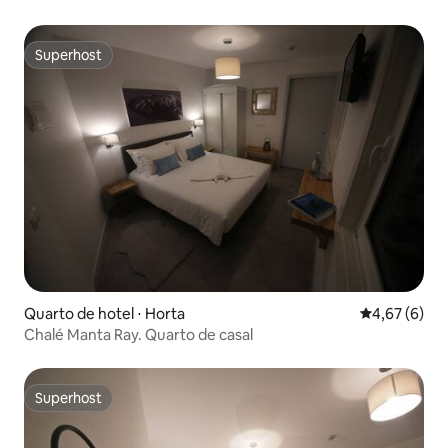
Superhost
Superhost
Quarto de hotel ⋅ Horta
4,67 de uma 
4,67 (6)
Chalé Manta Ray. Quarto de casal
Superhost
Superhost