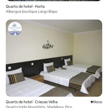
Quarto de hotel ⋅ Horta
Albergue boutique Largo Bispo
Quarto de hotel ⋅ Criacao Velha
Novo lugar
Novo
Quarto triplo NovaVista · Madalena, Pico