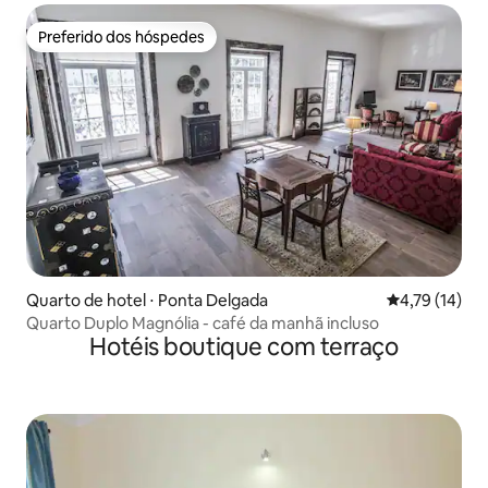
Preferido dos hóspedes
Preferido dos hóspedes
Quarto de hotel ⋅ Ponta Delgada
4,79 de uma a
4,79 (14)
Quarto Duplo Magnólia - café da manhã incluso
Hotéis boutique com terraço