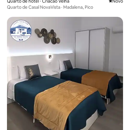
Quarto de hotel ⋅ Criacao Velha
Novo lugar
Novo
Quarto de Casal NovaVista · Madalena, Pico