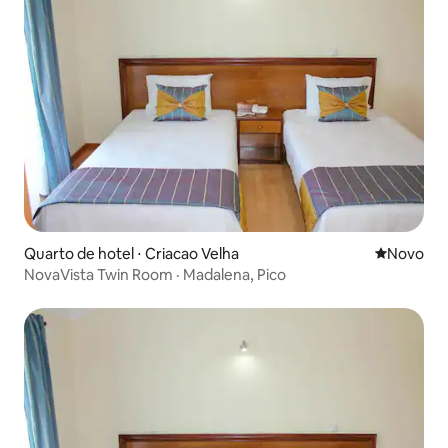
Quarto de hotel ⋅ Criacao Velha
Novo lugar
Novo
NovaVista Twin Room · Madalena, Pico