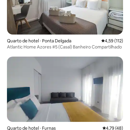
Quarto de hotel ⋅ Ponta Delgada
4,59 de uma av
4,59 (112)
Atlantic Home Azores #5 (Casal) Banheiro Compartilhado
Quarto de hotel ⋅ Furnas
4,79 de uma a
4,79 (48)