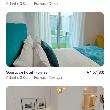
Atlantic 3 Bicas - Furnas - Deluxe
Quarto de hotel ⋅ Furnas
4,67 de uma a
4,67 (83)
Atlantic 3 Bicas - Furnas - Terraço