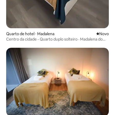
Quarto de hotel ⋅ Madalena
Novo lugar
Novo
Centro da cidade - Quarto duplo solteiro · Madalena do
Pico c/vista