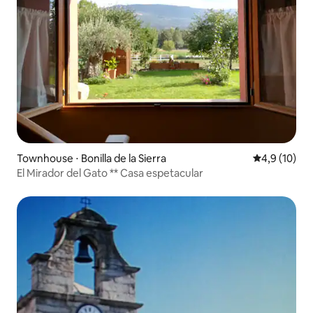
Townhouse ⋅ Bonilla de la Sierra
4,9 de uma a
4,9 (10)
El Mirador del Gato ** Casa espetacular