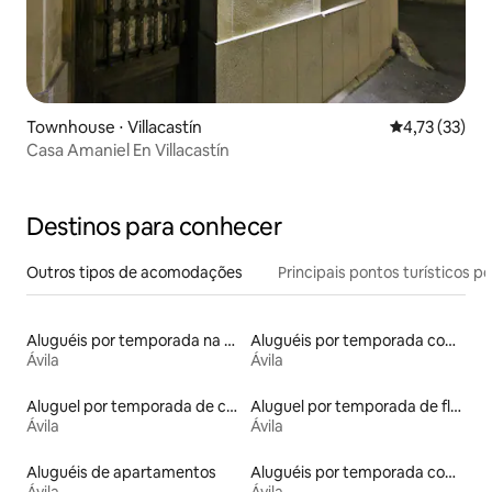
Townhouse ⋅ Villacastín
4,73 de uma a
4,73 (33)
Casa Amaniel En Villacastín
Destinos para conhecer
Outros tipos de acomodações
Principais pontos turísticos po
Aluguéis por temporada na orla
Aluguéis por temporada com acesso ao lago
Ávila
Ávila
Aluguel por temporada de casas de veraneio
Aluguel por temporada de flats
Ávila
Ávila
Aluguéis de apartamentos
Aluguéis por temporada com banheira de hidromassagem
Ávila
Ávila