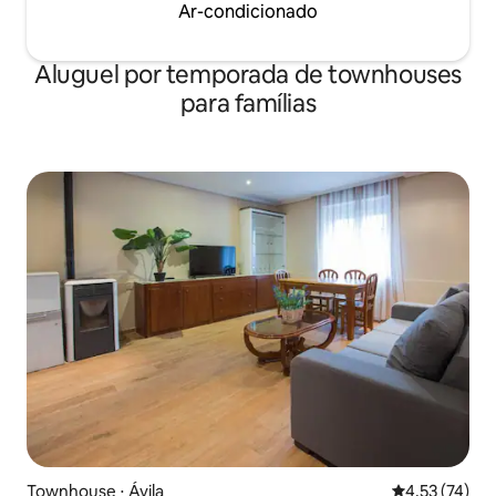
Ar-condicionado
Aluguel por temporada de townhouses
para famílias
Townhouse ⋅ Ávila‎
4,53 de uma a
4,53 (74)