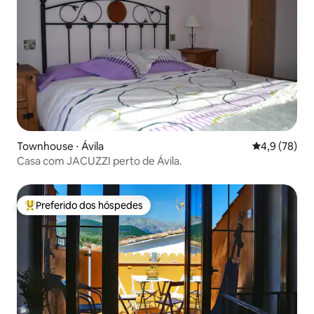
Townhouse ⋅ Ávila‎
4,9 de uma a
4,9 (78)
Casa com JACUZZI perto de Ávila.
Preferido dos hóspedes
Entre os melhores preferidos dos hóspedes