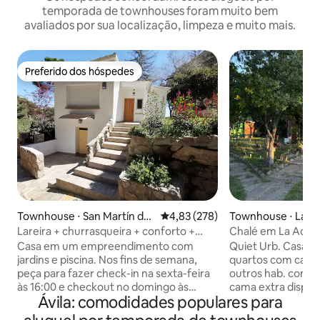
temporada de townhouses foram muito bem
avaliados por sua localização, limpeza e muito mais.
Preferido dos hóspedes
Preferido dos hóspedes
Townhouse ⋅ San Martín de
4,83 de uma avaliação média de 
4,83 (278)
Townhouse ⋅ La A
Valdeiglesias
Lareira + churrasqueira + conforto +
Chalé em La Adrad
natureza + Wi-Fi
Casa em um empreendimento com
Quiet Urb. Casa de 125m, 4 quartos, 2
jardins e piscina. Nos fins de semana,
quartos com camas
peça para fazer check-in na sexta-feira
outros hab. com 2
às 16:00 e checkout no domingo às
cama extra disponí
Ávila: comodidades populares para
20:00. Duas plantas unidas pelo lado de
completos, cozin
fora. Em grupos de 4, apenas o andar
de lavar roupa com