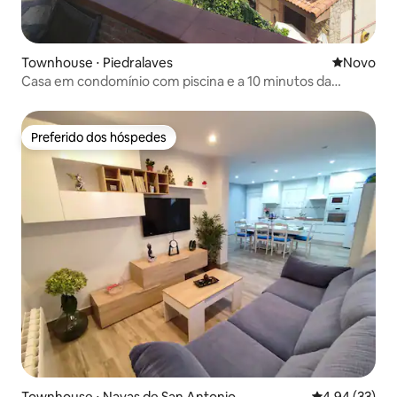
Townhouse ⋅ Piedralaves
Novo lugar
Novo
Casa em condomínio com piscina e a 10 minutos da
Charca
Preferido dos hóspedes
Preferido dos hóspedes
Townhouse ⋅ Navas de San Antonio
4,94 de uma a
4,94 (33)