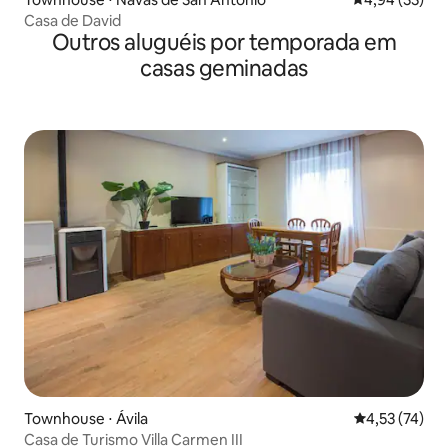
Casa de David
Outros aluguéis por temporada em
casas geminadas
Townhouse ⋅ Ávila‎
4,53 de uma a
4,53 (74)
Casa de Turismo Villa Carmen III