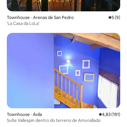
Townhouse ⋅ Arenas de San Pedro
5 de uma 
5 (9)
'La Casa da LoLa'
Townhouse ⋅ Ávila‎
4,83 de uma av
4,83 (191)
Suíte Vallespín dentro do terreno de Amurallado