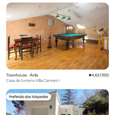
Townhouse ⋅ Ávila‎
4,63 de uma av
4,63 (100)
Casa de turismo Villa Carmen I
Preferido dos hóspedes
Preferido dos hóspedes