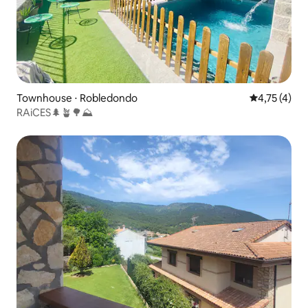
Townhouse ⋅ Robledondo
4,75 de uma 
4,75 (4)
RAiCES🌲🪴🌳⛰️