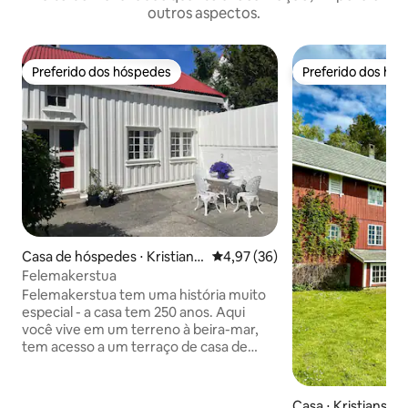
outros aspectos.
Preferido dos hóspedes
Preferido dos hó
Preferido dos hóspedes
Preferido dos hó
Casa de hóspedes ⋅ Kristians
4,97 de uma avaliação média de
4,97 (36)
und
Felemakerstua
Felemakerstua tem uma história muito
especial - a casa tem 250 anos. Aqui
você vive em um terreno à beira-mar,
tem acesso a um terraço de casa de
barcos e uma área de natação pública
(Svaberg). A casa está localizada perto
de um ponto de ônibus (150 metros)
Casa ⋅ Kristiansun