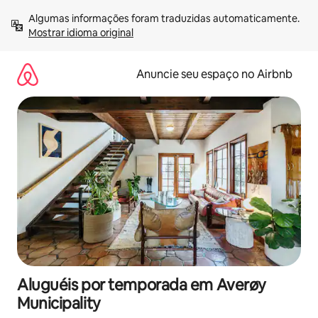
Pular
Algumas informações foram traduzidas automaticamente. 
para
Mostrar idioma original
o
conteúdo
Anuncie seu espaço no Airbnb
Aluguéis por temporada em Averøy
Municipality