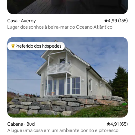
Casa ⋅ Averoy
4,99 de uma av
4,99 (155)
Lugar dos sonhos à beira-mar do Oceano Atlântico
Preferido dos hóspedes
Entre os melhores preferidos dos hóspedes
Cabana ⋅ Bud
4,91 de uma a
4,91 (65)
Alugue uma casa em um ambiente bonito e pitoresco