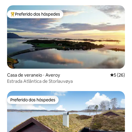
Preferido dos hóspedes
Entre os melhores preferidos dos hóspedes
Casa de veraneio ⋅ Averoy
5 de uma a
5 (26)
Estrada Atlântica de Storlauvøya
Preferido dos hóspedes
Preferido dos hóspedes