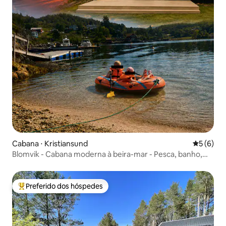
Cabana ⋅ Kristiansund
5 de uma 
5 (6)
Blomvik - Cabana moderna à beira-mar - Pesca, banho,
caminhadas
Preferido dos hóspedes
Entre os melhores preferidos dos hóspedes