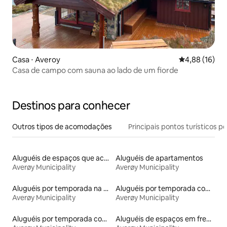
Casa ⋅ Averoy
4,88 de uma a
4,88 (16)
Casa de campo com sauna ao lado de um fiorde
Destinos para conhecer
Outros tipos de acomodações
Principais pontos turísticos po
Aluguéis de espaços que aceitam animais de estimação
Aluguéis de apartamentos
Averøy Municipality
Averøy Municipality
Aluguéis por temporada na orla
Aluguéis por temporada com acesso ao lago
Averøy Municipality
Averøy Municipality
Aluguéis por temporada com acesso à praia
Aluguéis de espaços em frente à praia