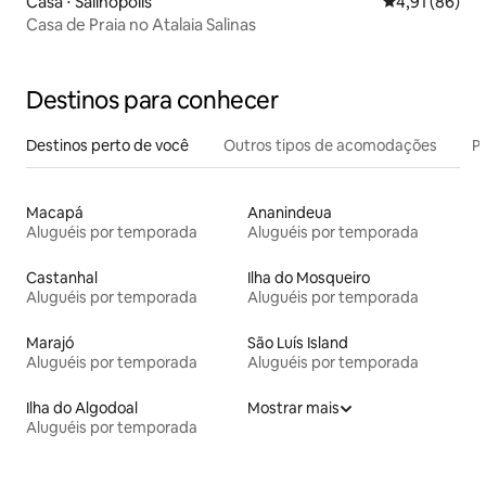
Casa ⋅ Salinópolis
4,91 de uma a
4,91 (86)
Casa de Praia no Atalaia Salinas
Destinos para conhecer
Destinos perto de você
Outros tipos de acomodações
Pr
Macapá
Ananindeua
Aluguéis por temporada
Aluguéis por temporada
Castanhal
Ilha do Mosqueiro
Aluguéis por temporada
Aluguéis por temporada
Marajó
São Luís Island
Aluguéis por temporada
Aluguéis por temporada
Ilha do Algodoal
Mostrar mais
Aluguéis por temporada