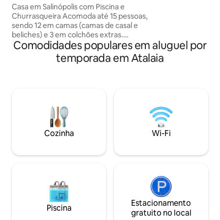
ventilação única. A Sala e os quartos
Casa em Salinópolis com Piscina e
possuem ar condic
Churrasqueira Acomoda até 15 pessoas,
conectado bem pr
sendo 12 em camas (camas de casal e
largo da Coca-Cola
beliches) e 3 em colchões extras.
conveniência, res
Comodidades populares em aluguel por
Localizada a 500 metros da Praia do
fácil para variados 
Atalaia e em frente à Tudo
temporada em Atalaia
Conveniência. A casa conta com 3
suítes, todas as suítes com ar-
condicionador e 1 Quarto, cozinha
completa (geladeira, fogão, armários,
louças e panelas), área de lavanderia,
garagem para 4 carros e Wi-Fi grátis.
Ideal para famílias e grupos que buscam
conforto, lazer e proximidade da praia.
Cozinha
Wi-Fi
Estacionamento
Piscina
gratuito no local