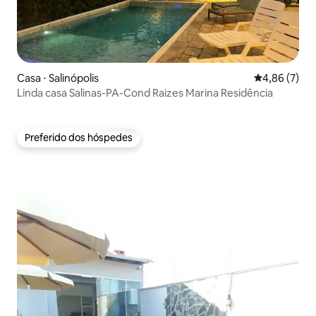
Casa ⋅ Salinópolis
4,86 de uma 
4,86 (7)
Linda casa Salinas-PA-Cond Raizes Marina Residência
Preferido dos hóspedes
Preferido dos hóspedes