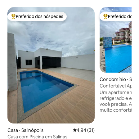
Preferido dos hóspedes
Preferido dos 
Entre os melhores preferidos dos hóspedes
Entre os melhore
Condomínio ⋅ Salin
Confortável Apê a 3 minutos Praia do
Atalaia
Um apartamento 
refrigerado e equ
você precisa. A 30
muito confortável,
totalmente equipa
relaxantes. O Apa
possui uma vista 
Casa ⋅ Salinópolis
4,94 de uma avaliação média de
4,94 (31)
amplo nos cômodo
Casa com Piscina em Salinas