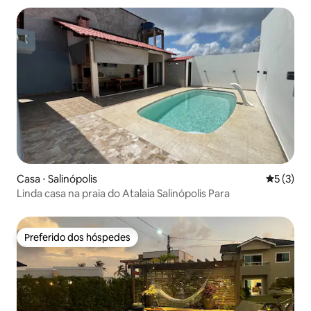
Casa ⋅ Salinópolis
5 de uma 
5 (3)
Linda casa na praia do Atalaia Salinópolis Para
Preferido dos hóspedes
Preferido dos hóspedes