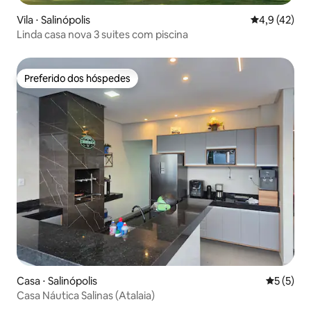
Vila ⋅ Salinópolis
4,9 de uma a
4,9 (42)
Linda casa nova 3 suites com piscina
Preferido dos hóspedes
Preferido dos hóspedes
Casa ⋅ Salinópolis
5 de uma 
5 (5)
Casa Náutica Salinas (Atalaia)