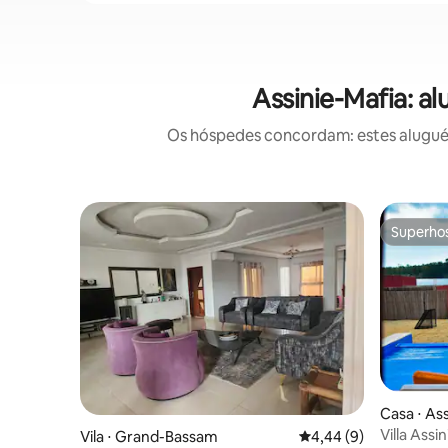
Assinie-Mafia: a
Os hóspedes concordam: estes aluguéis
Superho
Superho
Casa ⋅ As
Villa Assi
Vila ⋅ Grand-Bassam
4,44 de uma avaliação
4,44 (9)