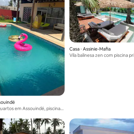
Casa ⋅ Assinie-Mafia
Vila balinesa zen com piscina p
Assinie
souindé
 quartos em Assouindé, piscina,
min