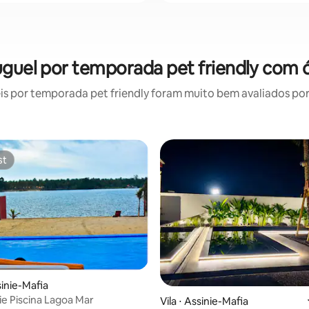
luguel por temporada pet friendly com 
 por temporada pet friendly foram muito bem avaliados por 
st
st
sinie-Mafia
nie Piscina Lagoa Mar
 média de 5, 9 avaliações
Vila ⋅ Assinie-Mafia