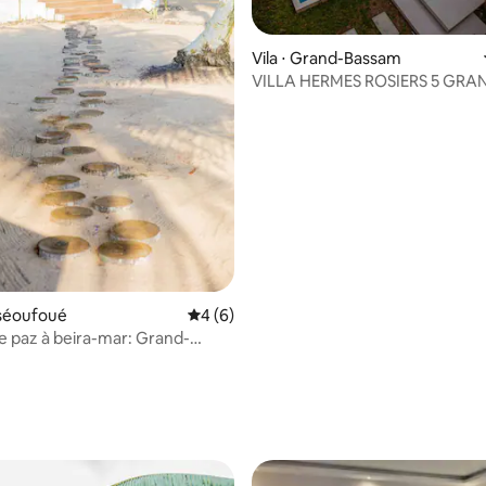
Vila ⋅ Grand-Bassam
VILLA HERMES ROSIERS 5 GRA
BASSAM
sséoufoué
4 de uma avaliação média de 5, 6 avalia
4 (6)
e paz à beira-mar: Grand-
ar