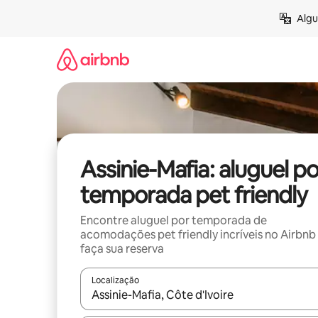
Pular
Algu
para
o
conteúdo
Assinie-Mafia: aluguel po
temporada pet friendly
Encontre aluguel por temporada de
acomodações pet friendly incríveis no Airbnb
faça sua reserva
Localização
Quando os resultados estiverem disponíveis, expl