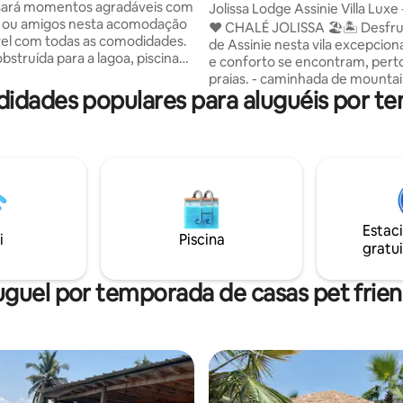
sará momentos agradáveis com
Jolissa Lodge Assinie Villa Luxe - Piscina
s ou amigos nesta acomodação
privativa
❤️ CHALÉ JOLISSA 🏖🏝 Desfrut
el com todas as comodidades.
de Assinie nesta vila excepciona
bstruída para a lagoa, piscina
e conforto se encontram, perto
infinita, apartamento, área de
praias. - caminhada de mountai
lanço, cama elástica, quadra de
didades populares para aluguéis por te
Piscina com piscina infantil -3 q
ampo de futebol) Passeio
com camas de casal -4 banheiros -uma
de barco pontão/jet ski
estadia luxuosa e moderna e e
) 3 quartos grandes equipados
uma cozinha totalmente equip
iro e vaso sanitário Uma
loja h24 para suas pequenas co
cidental equipada e uma
Churrasco -um espaço externo
fricana Um caseiro
1200m2 que oferece liberdade 
e Tudo está disponível para
pequenos uma experiência única, um
veitar ao máximo sua estadia.
Estac
endereço: JOLISSA LODGE.
i
Piscina
gratui
uguel por temporada de casas pet frien