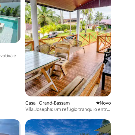
rivativa em
Casa ⋅ Grand-Bassam
Novo lugar para fi
Novo
Villa Josepha: um refúgio tranquilo entre
a lagoa e o mar