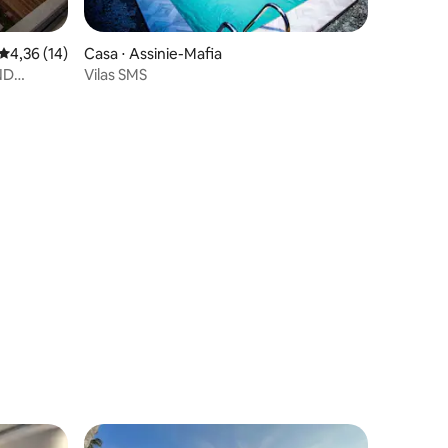
4,36 de uma avaliação média de 5, 14 avaliações
4,36 (14)
Casa ⋅ Assinie-Mafia
ND
Vilas SMS
ções