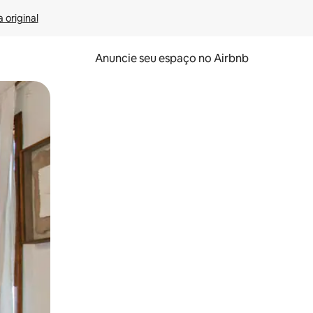
 original
Anuncie seu espaço no Airbnb
 deslizando o dedo na tela.