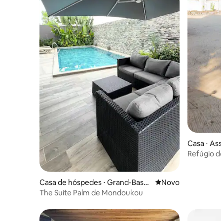
Casa ⋅ A
Refúgio d
Bassam
Casa de hóspedes ⋅ Grand-Bassa
Novo lugar para fic
Novo
m
The Suite Palm de Mondoukou