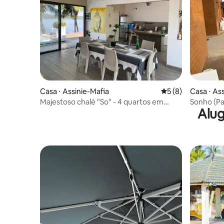
Casa ⋅ Assinie-Mafia
5 de uma avaliação
5 (8)
Casa ⋅ As
Majestoso chalé "So" - 4 quartos em
Sonho (P
Alug
Assinie Mafia