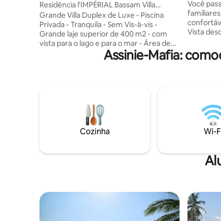
Você pas
Residência l'IMPÉRIAL Bassam Villa
familiare
Piscina Vista Lago
Grande Villa Duplex de Luxe - Piscina
confortáv
Privada - Tranquila - Sem Vis-à-vis -
Vista deso
Grande laje superior de 400 m2 - com
de borda 
vista para o lago e para o mar - Área de
lazer (ba
Assinie-Mafia: como
churrasco - Cité Rosiers Cocoteraie 4 -
vôlei e c
supervisionado 24 horas por dia - na
privativo 
Ancienne Route de Bassam - oferecendo
(possível
2 estacionamentos internos e 4
com chuve
estacionamentos ao ar livre - Cozinha
cozinha o
grande - vários terraços - Descanso -
cozinha a
Aniversário - Miel Moon - Sala de
permanent
reuniões de 10 lugares - única residência
você apro
na área com piscina privada -
Cozinha
Wi-F
profundidade de 1,2 a 2 metros
Al