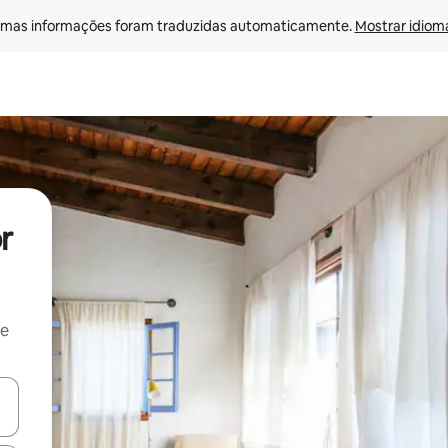
mas informações foram traduzidas automaticamente. 
Mostrar idioma
r
 e
ore-os usando as seta para cima e para baixo do teclado ou tocando e