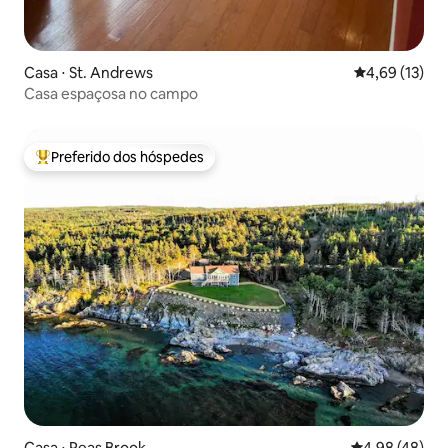
Casa ⋅ St. Andrews
4,69 de uma a
4,69 (13)
Casa espaçosa no campo
Preferido dos hóspedes
Entre os melhores preferidos dos hóspedes
Casa ⋅ Peas Brook
4,98 de uma a
4,98 (48)