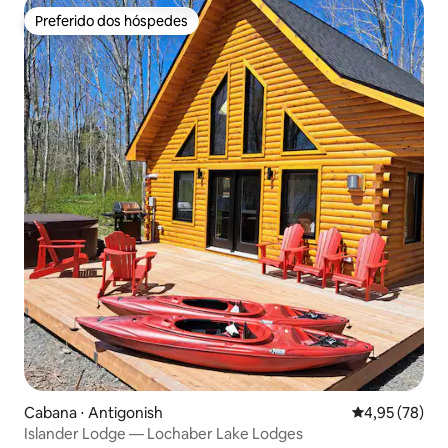
Preferido dos hóspedes
Preferido dos hóspedes
Cabana ⋅ Antigonish
4,95 de uma a
4,95 (78)
Islander Lodge — Lochaber Lake Lodges