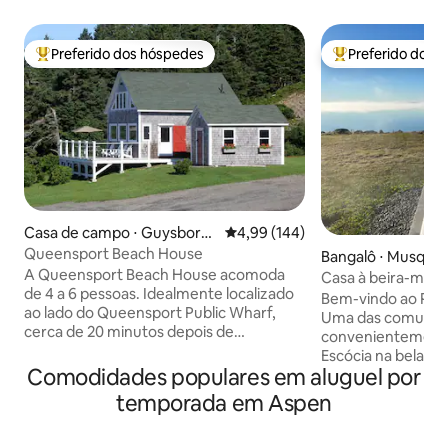
Preferido dos hóspedes
Preferido dos 
Entre os melhores preferidos dos hóspedes
Entre os melhore
Casa de campo ⋅ Guysboro
4,99 de uma avaliação média de 
4,99 (144)
ugh
Queensport Beach House
Bangalô ⋅ Musquo
A Queensport Beach House acomoda
rbour
Casa à beira-mar 
de 4 a 6 pessoas. Idealmente localizado
hidromassagem e 
Bem-vindo ao Por
ao lado do Queensport Public Wharf,
Uma das comunida
cerca de 20 minutos depois de
convenientemente
Guysborough. Desfrute de vistas
Escócia na bela Costa L
deslumbrantes do farol da praia, deck,
Comodidades populares em aluguel por
estiver procuran
cozinha ou loft. Venha experimentar a
experimentar a v
temporada em Aspen
tranquilidade absoluta e o pôr do sol
da Nova Escócia e 
inesquecível. Veja os shows aéreos
vistas pitorescas 
selvagens de todas as nossas aves