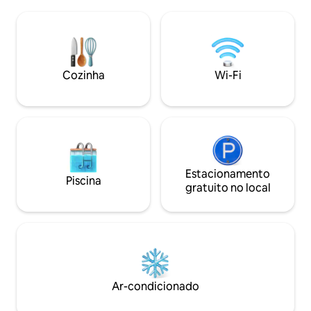
um curto trajeto p
marinhas. Desfrute do café da manhã
aeroporto, este é 
observando as focas, pescar, passear de
Este bangalô rec
barco, andar de bicicleta, caminhar e
fica em dois hecta
explorar nossas margens perdidas.
mar em uma entrad
Master nível principal com cama Queen.
da rodovia 7, Mus
Cozinha
Wi-Fi
Observe que esta propriedade está
apenas quarenta m
fechada de novembro a abril.
centro de Halifax.
Estacionamento
Piscina
gratuito no local
Ar-condicionado