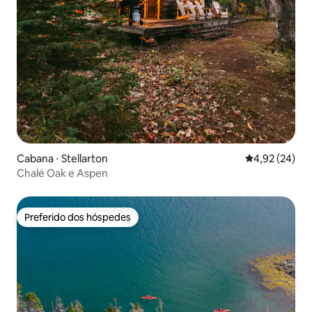
Cabana ⋅ Stellarton
4,92 de uma a
4,92 (24)
Chalé Oak e Aspen
Preferido dos hóspedes
Preferido dos hóspedes