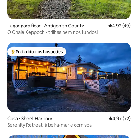
Lugar para ficar ⋅ Antigonish County
4,92 de uma a
4,92 (49)
O Chalé Keppoch - trilhas bem nos fundos!
Preferido dos hóspedes
Entre os melhores preferidos dos hóspedes
Casa ⋅ Sheet Harbour
4,97 de uma a
4,97 (72)
Serenity Retreat: à beira-mar e com spa