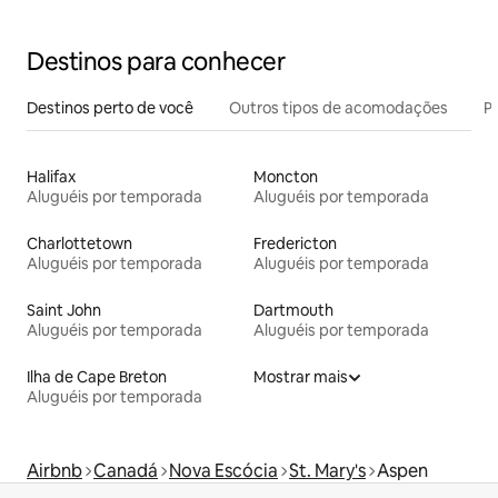
Destinos para conhecer
Destinos perto de você
Outros tipos de acomodações
Pr
Halifax
Moncton
Aluguéis por temporada
Aluguéis por temporada
Charlottetown
Fredericton
Aluguéis por temporada
Aluguéis por temporada
Saint John
Dartmouth
Aluguéis por temporada
Aluguéis por temporada
Ilha de Cape Breton
Mostrar mais
Aluguéis por temporada
Airbnb
Canadá
Nova Escócia
St. Mary's
Aspen