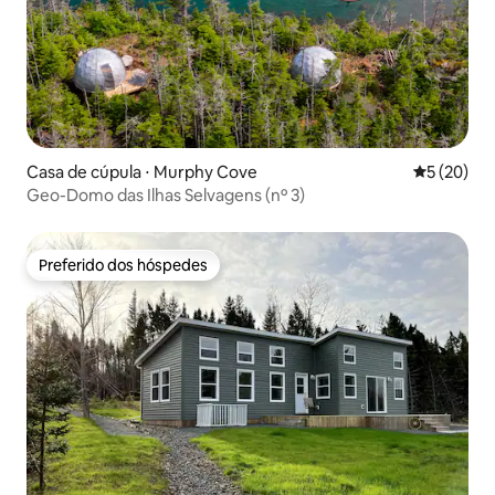
Casa de cúpula ⋅ Murphy Cove
5 de uma a
5 (20)
Geo-Domo das Ilhas Selvagens (nº 3)
Preferido dos hóspedes
Preferido dos hóspedes