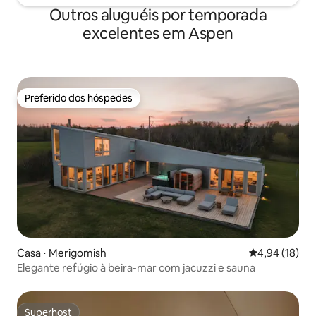
Outros aluguéis por temporada
excelentes em Aspen
Preferido dos hóspedes
Preferido dos hóspedes
Casa ⋅ Merigomish
4,94 de uma a
4,94 (18)
Elegante refúgio à beira-mar com jacuzzi e sauna
Superhost