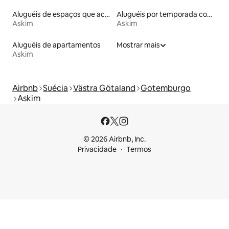
Aluguéis de espaços que aceitam animais de estimação
Aluguéis por temporada com banheira de hidromassagem
Askim
Askim
Aluguéis de apartamentos
Mostrar mais
Askim
Airbnb
Suécia
Västra Götaland
Gotemburgo
Askim
© 2026 Airbnb, Inc.
Privacidade
Termos