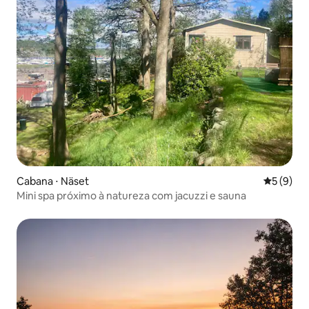
Cabana ⋅ Näset
5 de uma 
5 (9)
Mini spa próximo à natureza com jacuzzi e sauna