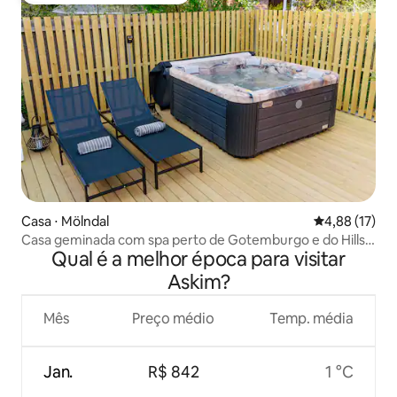
Casa ⋅ Mölndal
4,88 de uma a
4,88 (17)
Casa geminada com spa perto de Gotemburgo e do Hills
Qual é a melhor época para visitar
Golf Club
Askim?
Mês
Preço médio
Temp. média
Jan.
R$ 842
1 °C