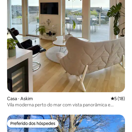
Casa ⋅ Askim
5 de uma a
5 (18)
Vila moderna perto do mar com vista panorâmica e
jacuzzi
Preferido dos hóspedes
Preferido dos hóspedes