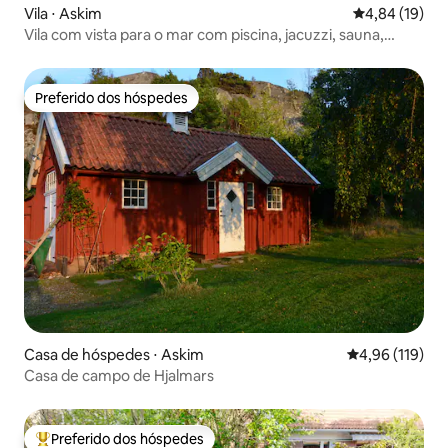
Vila ⋅ Askim
4,84 de uma a
4,84 (19)
Vila com vista para o mar com piscina, jacuzzi, sauna,
300m2
Preferido dos hóspedes
Preferido dos hóspedes
Casa de hóspedes ⋅ Askim
4,96 de uma av
4,96 (119)
Casa de campo de Hjalmars
Preferido dos hóspedes
Entre os melhores preferidos dos hóspedes