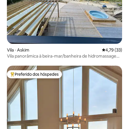
Vila ⋅ Askim
4,79 de uma a
4,79 (33)
Vila panorâmica à beira-mar/banheira de hidromassagem
(sem jatos)
Preferido dos hóspedes
Entre os melhores preferidos dos hóspedes