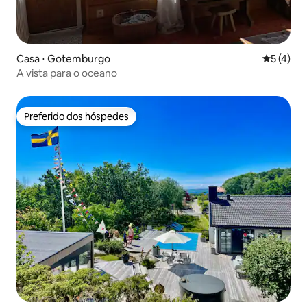
Casa ⋅ Gotemburgo
5 de uma 
5 (4)
A vista para o oceano
Preferido dos hóspedes
Preferido dos hóspedes