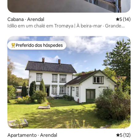
Cabana ⋅ Arendal
5 de uma a
5 (14)
Idílio em um chalé em Tromøya | À beira-mar · Grande
jardim · Natureza
Preferido dos hóspedes
Entre os melhores preferidos dos hóspedes
Apartamento ⋅ Arendal
5 de uma a
5 (12)