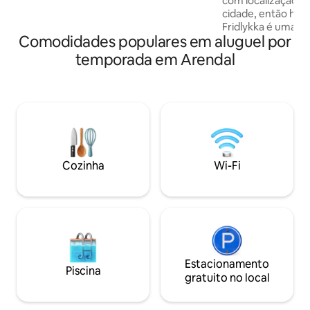
com localização ce
própria.
cidade, então há colinas
Fridlykka é uma c
Comodidades populares em aluguel por
poucos minutos a 
cidade, onde voc
temporada em Arendal
compras, um passe
ilhas e a vida na p
hóspedes A casa é de 1880, por isso tem
personalidade e c
reformas mais rec
andamento. Teto b
necessário ter estatu
e um pequeno jar
Cozinha
Wi-Fi
churrasqueira li
oásis no centro da cidade.
antes da casa
Estacionamento
Piscina
gratuito no local