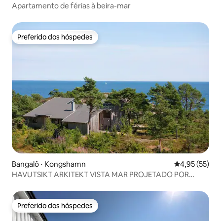
Apartamento de férias à beira-mar
Preferido dos hóspedes
Preferido dos hóspedes
Bangalô ⋅ Kongshamn
4,95 de uma a
4,95 (55)
HAVUTSIKT ARKITEKT VISTA MAR PROJETADO POR
ARQUITETO
Preferido dos hóspedes
Preferido dos hóspedes