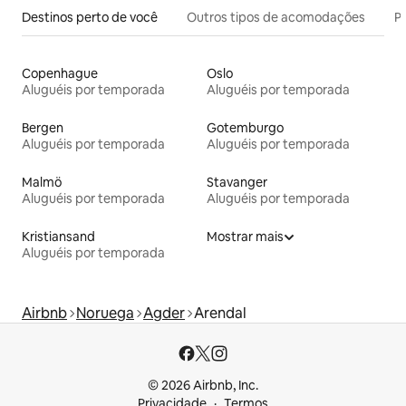
Destinos perto de você
Outros tipos de acomodações
Pr
Copenhague
Oslo
Aluguéis por temporada
Aluguéis por temporada
Bergen
Gotemburgo
Aluguéis por temporada
Aluguéis por temporada
Malmö
Stavanger
Aluguéis por temporada
Aluguéis por temporada
Kristiansand
Mostrar mais
Aluguéis por temporada
Airbnb
Noruega
Agder
Arendal
© 2026 Airbnb, Inc.
Privacidade
Termos