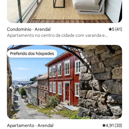
Condomínio ⋅ Arendal
5 de uma a
5 (41)
Apartamento no centro da cidade com varanda e
instalações de natação
Preferido dos hóspedes
Preferido dos hóspedes
Apartamento ⋅ Arendal
4,91 de uma a
4,91 (33)