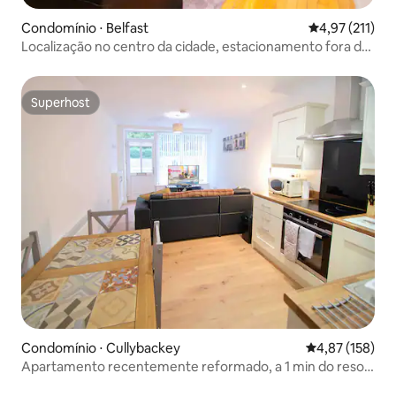
Condomínio ⋅ Belfast
4,97 de uma av
4,97 (211)
Localização no centro da cidade, estacionamento fora da
rua.
Superhost
Superhost
Condomínio ⋅ Cullybackey
4,87 de uma av
4,87 (158)
Apartamento recentemente reformado, a 1 min do resort
Galgorm