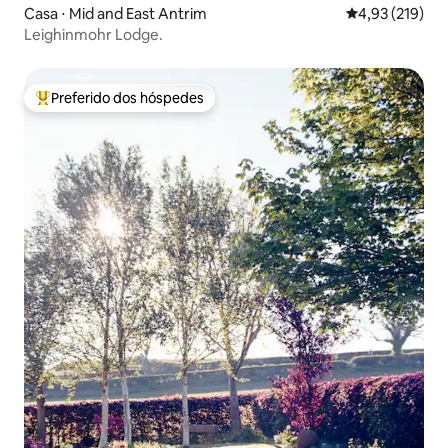
Casa ⋅ Mid and East Antrim
4,93 de uma av
4,93 (219)
Leighinmohr Lodge.
Preferido dos hóspedes
Entre os melhores preferidos dos hóspedes