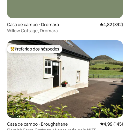
Casa de campo ⋅ Dromara
4,82 de uma av
4,82 (392)
Willow Cottage, Dromara
Preferido dos hóspedes
Entre os melhores preferidos dos hóspedes
Casa de campo ⋅ Broughshane
4,99 de uma av
4,99 (145)