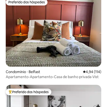
Preferido dos hóspedes
Preferido dos hóspedes
Condomínio ⋅ Belfast
4,94 de uma av
4,94 (114)
Apartamento-Apartamento-Casa de banho privada-Vist
Preferido dos hóspedes
Entre os melhores preferidos dos hóspedes