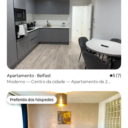
Apartamento ⋅ Belfast
5 de uma 
5 (7)
Moderno — Centro da cidade — Apartamento de 2
quartos
Preferido dos hóspedes
Preferido dos hóspedes