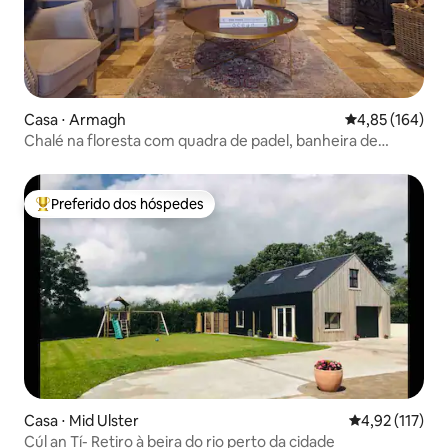
Casa ⋅ Armagh
4,85 de uma av
4,85 (164)
Chalé na floresta com quadra de padel, banheira de
hidromassagem, caminhadas
Preferido dos hóspedes
Entre os melhores preferidos dos hóspedes
Casa ⋅ Mid Ulster
4,92 de uma av
4,92 (117)
Cúl an Tí- Retiro à beira do rio perto da cidade