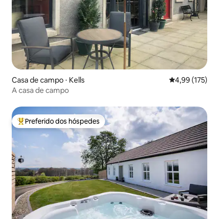
Casa de campo ⋅ Kells
4,99 de uma av
4,99 (175)
A casa de campo
Preferido dos hóspedes
Entre os melhores preferidos dos hóspedes