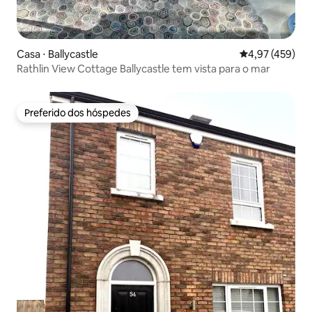
Casa ⋅ Ballycastle
4,97 de uma av
4,97 (459)
Rathlin View Cottage Ballycastle tem vista para o mar
Preferido dos hóspedes
Preferido dos hóspedes