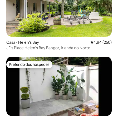
Casa ⋅ Helen's Bay
4,94 de uma ava
4,94 (250)
JF's Place Helen's Bay Bangor, Irlanda do Norte
Preferido dos hóspedes
Preferido dos hóspedes