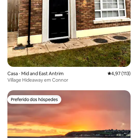
Casa ⋅ Mid and East Antrim
4,97 de uma av
4,97 (113)
Village Hideaway em Connor
Preferido dos hóspedes
Preferido dos hóspedes