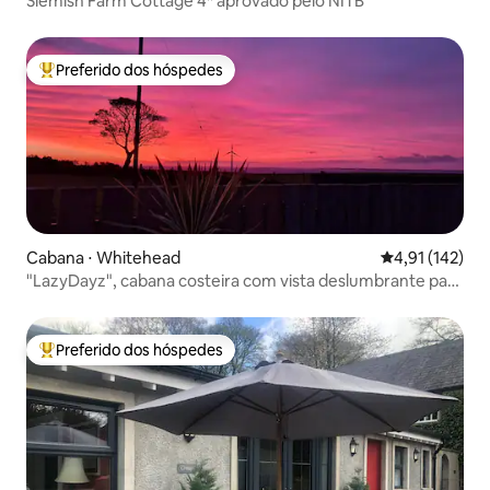
Slemish Farm Cottage 4* aprovado pelo NITB
Preferido dos hóspedes
Entre os melhores preferidos dos hóspedes
Cabana ⋅ Whitehead
4,91 de uma av
4,91 (142)
"LazyDayz", cabana costeira com vista deslumbrante para
o mar
Preferido dos hóspedes
Entre os melhores preferidos dos hóspedes