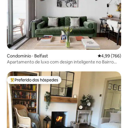
Condomínio ⋅ Belfast
4,99 de uma ava
4,99 (766)
Apartamento de luxo com design inteligente no Bairro
Titanic
Preferido dos hóspedes
Entre os melhores preferidos dos hóspedes