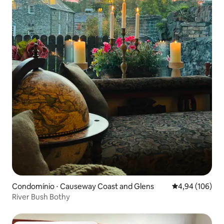
Condomínio ⋅ Causeway Coast and Glens
4,94 de uma av
4,94 (106)
River Bush Bothy