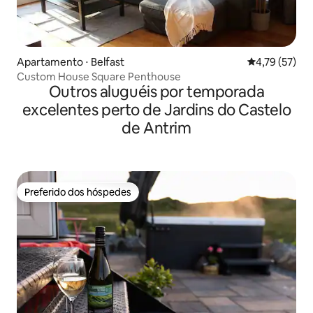
Apartamento ⋅ Belfast
4,79 de uma a
4,79 (57)
Custom House Square Penthouse
Outros aluguéis por temporada
excelentes perto de Jardins do Castelo
de Antrim
Preferido dos hóspedes
Preferido dos hóspedes