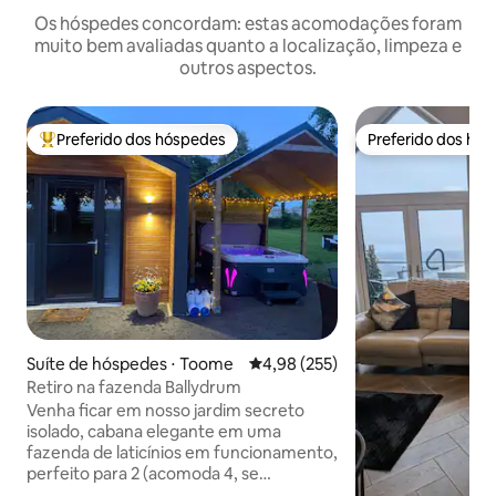
Os hóspedes concordam: estas acomodações foram
muito bem avaliadas quanto a localização, limpeza e
outros aspectos.
Preferido dos hóspedes
Preferido dos hó
Entre os melhores preferidos dos hóspedes
Preferido dos hó
Suíte de hóspedes ⋅ Toome
4,98 de uma avaliação média de 
4,98 (255)
Retiro na fazenda Ballydrum
Venha ficar em nosso jardim secreto
isolado, cabana elegante em uma
fazenda de laticínios em funcionamento,
perfeito para 2 (acomoda 4, se
necessário). Desfrute de uma banheira