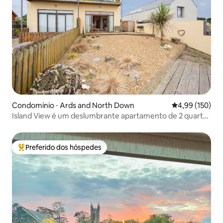
Condomínio ⋅ Ards and North Down
4,99 de uma av
4,99 (150)
Island View é um deslumbrante apartamento de 2 quartos
à beira-mar
Preferido dos hóspedes
Entre os melhores preferidos dos hóspedes