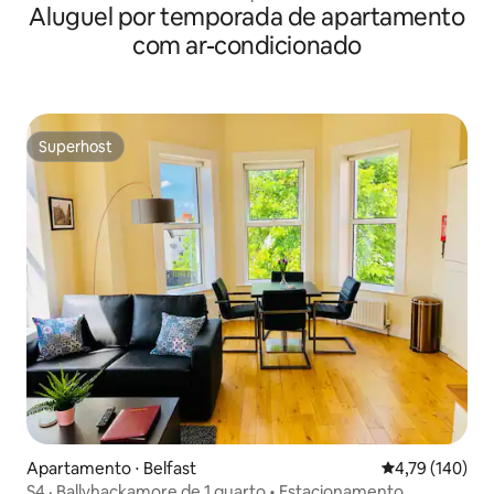
Aluguel por temporada de apartamento
com ar-condicionado
Superhost
Superhost
Apartamento ⋅ Belfast
4,79 de uma av
4,79 (140)
S4 · Ballyhackamore de 1 quarto • Estacionamento