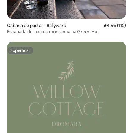
Cabana de pastor ⋅ Ballyward
4,96 de uma av
4,96 (112)
Escapada de luxo na montanha na Green Hut
Superhost
Superhost