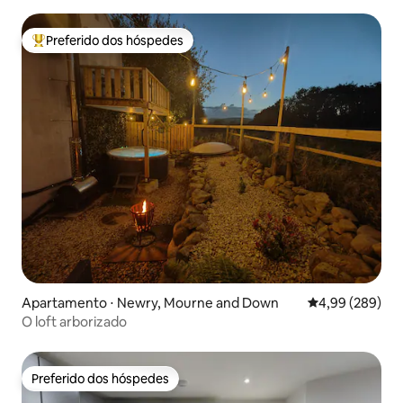
Preferido dos hóspedes
Entre os melhores preferidos dos hóspedes
Apartamento ⋅ Newry, Mourne and Down
4,99 de uma ava
4,99 (289)
O loft arborizado
Preferido dos hóspedes
Preferido dos hóspedes