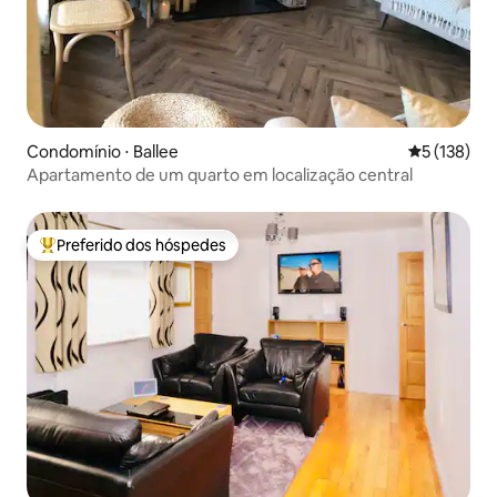
Condomínio ⋅ Ballee
5 de uma av
5 (138)
Apartamento de um quarto em localização central
Preferido dos hóspedes
Entre os melhores preferidos dos hóspedes