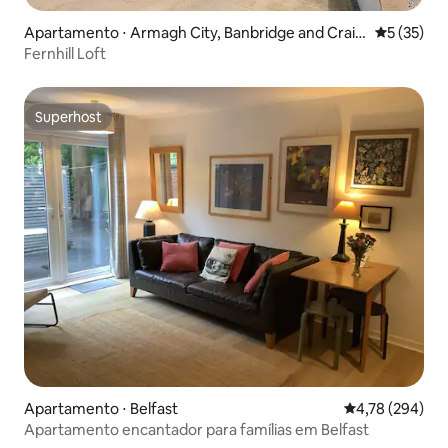
Apartamento ⋅ Armagh City, Banbridge and Craig
5 de uma a
5 (35)
avon
Fernhill Loft
Superhost
Superhost
Apartamento ⋅ Belfast
4,78 de uma av
4,78 (294)
Apartamento encantador para famílias em Belfast