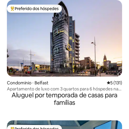
Preferido dos hóspedes
Entre os melhores preferidos dos hóspedes
Condomínio ⋅ Belfast
5 de uma av
5 (131)
Apartamento de luxo com 3 quartos para 6 hóspedes na
Aluguel por temporada de casas para
cidade de Belfast
famílias