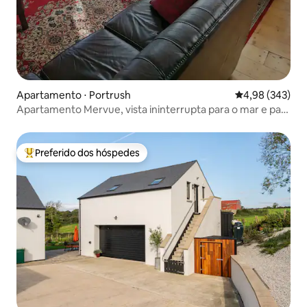
Apartamento ⋅ Portrush
4,98 de uma ava
4,98 (343)
Apartamento Mervue, vista ininterrupta para o mar e para
a cidade,
Preferido dos hóspedes
Entre os melhores preferidos dos hóspedes