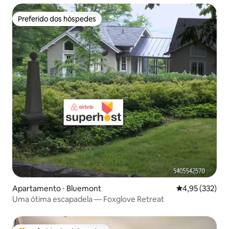
Preferido dos hóspedes
Preferido dos hóspedes
Apartamento ⋅ Bluemont
4,95 de uma av
4,95 (332)
Uma ótima escapadela — Foxglove Retreat