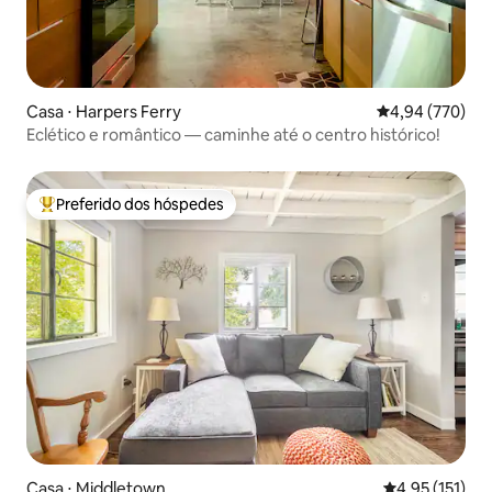
Casa ⋅ Harpers Ferry
4,94 de uma ava
4,94 (770)
Eclético e romântico — caminhe até o centro histórico!
Preferido dos hóspedes
Entre os melhores preferidos dos hóspedes
Casa ⋅ Middletown
4,95 de uma av
4,95 (151)