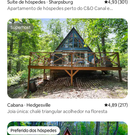
Suíte de hóspedes ⋅ Sharpsburg
4,93 de uma av
4,93 (301)
Apartamento de hóspedes perto do C&O Canal e
Battlefield
Superhost
Superhost
Cabana ⋅ Hedgesville
4,89 de uma av
4,89 (217)
Joia única: chalé triangular acolhedor na floresta
Preferido dos hóspedes
Preferido dos hóspedes