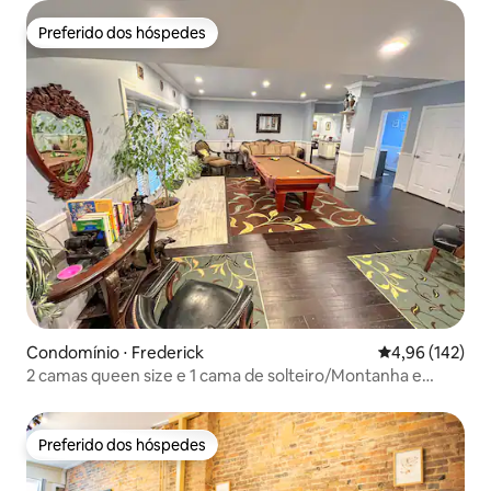
Preferido dos hóspedes
Preferido dos hóspedes
Condomínio ⋅ Frederick
4,96 de uma av
4,96 (142)
2 camas queen size e 1 cama de solteiro/Montanha e
diversão no museu
Preferido dos hóspedes
Preferido dos hóspedes