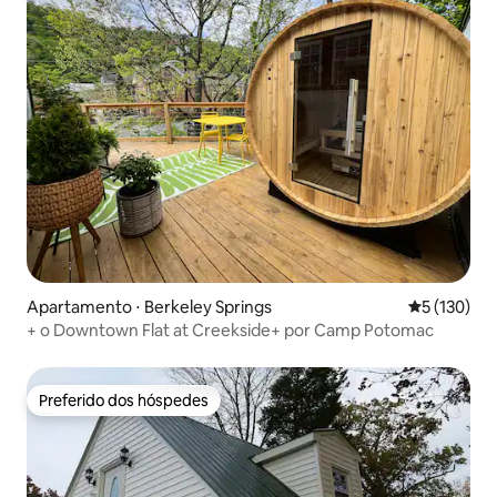
Apartamento ⋅ Berkeley Springs
5 de uma av
5 (130)
+ o Downtown Flat at Creekside+ por Camp Potomac
Preferido dos hóspedes
Preferido dos hóspedes