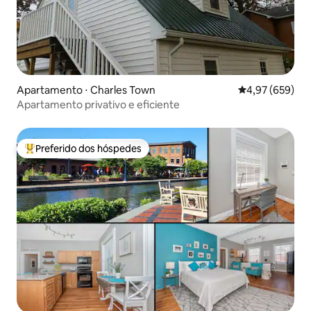
Apartamento ⋅ Charles Town
4,97 de uma ava
4,97 (659)
Apartamento privativo e eficiente
Preferido dos hóspedes
Entre os melhores preferidos dos hóspedes