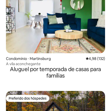
Condomínio ⋅ Martinsburg
4,98 de uma av
4,98 (132)
A vila aconchegante
Aluguel por temporada de casas para
famílias
Preferido dos hóspedes
Preferido dos hóspedes