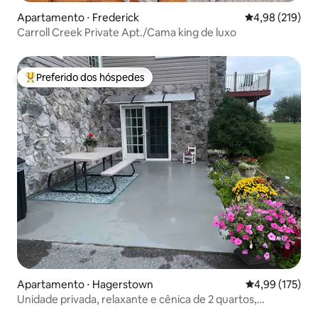
Apartamento ⋅ Frederick
4,98 de uma av
4,98 (219)
Carroll Creek Private Apt./Cama king de luxo
Preferido dos hóspedes
Entre os melhores preferidos dos hóspedes
Apartamento ⋅ Hagerstown
4,99 de uma av
4,99 (175)
Unidade privada, relaxante e cênica de 2 quartos,
acomoda 1-5