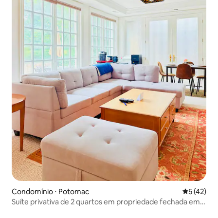
Condomínio ⋅ Potomac
5 de uma a
5 (42)
Suíte privativa de 2 quartos em propriedade fechada em
Potomac