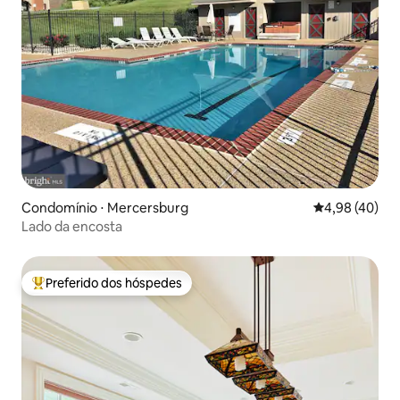
Condomínio ⋅ Mercersburg
4,98 de uma a
4,98 (40)
Lado da encosta
Preferido dos hóspedes
Entre os melhores preferidos dos hóspedes