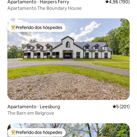
Apartamento ⋅ Harpers Ferry
4,96 de uma av
4,96 (190)
Apartamento The Boundary House
Preferido dos hóspedes
Entre os melhores preferidos dos hóspedes
Apartamento ⋅ Leesburg
5 de uma av
5 (201)
The Barn em Belgrove
Preferido dos hóspedes
Entre os melhores preferidos dos hóspedes