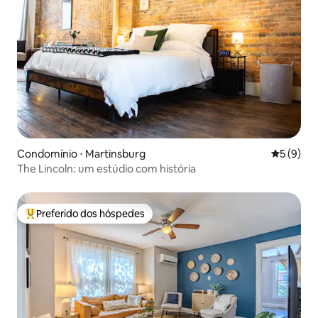
Condomínio ⋅ Martinsburg
5 de uma 
5 (9)
The Lincoln: um estúdio com história
Preferido dos hóspedes
Entre os melhores preferidos dos hóspedes