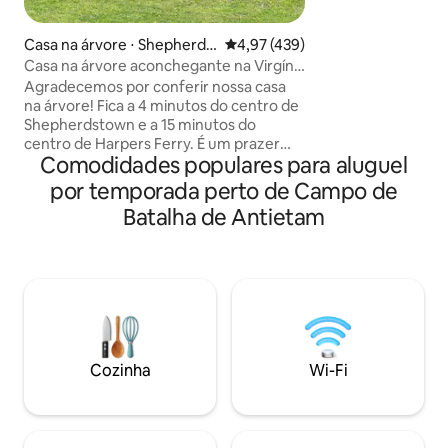
paisagístico com 
fogueira. Desfrut
Casa na árvore ⋅ Shepherds
4,97 de uma avaliação média de 
4,97 (439)
distribuída com ca
town
Casa na árvore aconchegante na Virgínia
comércio justo. R
Ocidental
Agradecemos por conferir nossa casa
jogos e quebra-c
na árvore! Fica a 4 minutos do centro de
sais de imersão e 
Shepherdstown e a 15 minutos do
entusiastas do ar l
centro de Harpers Ferry. É um prazer
tendas. Sente-se a
Comodidades populares para aluguel
compartilhá-la com outras pessoas que
lenha no inverno 
amam a diversão! A casa na árvore tem
por temporada perto de Campo de
rede quando esti
aquecimento e ar condicionado, uma
ao The Crooked C
Batalha de Antietam
pequena cozinha com uma mini
geladeira, fogão, torradeira, pia
alimentada por gravidade e utensílios de
cozinha. Há uma casa de banho
construída na parte de trás da casa do
anfitrião com um banheiro e chuveiro
convencionais. Há também uma casa
externa com uma luz e itens essenciais.
Cozinha
Wi-Fi
Nós fornecemos lenha para a fogueira
também.