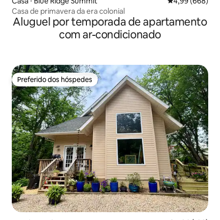
Casa ⋅ Blue Ridge Summit
4,99 de uma ava
4,99 (668)
Casa de primavera da era colonial
Aluguel por temporada de apartamento
com ar-condicionado
Preferido dos hóspedes
Preferido dos hóspedes