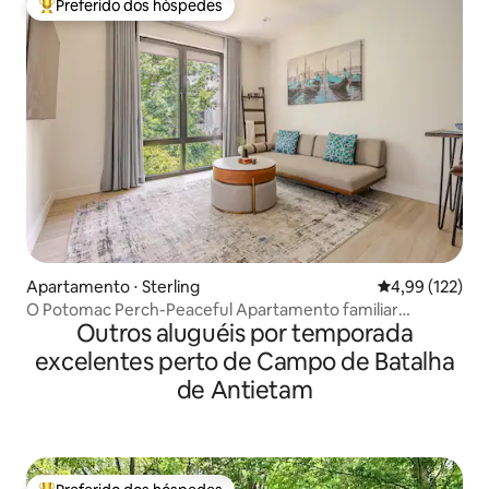
Preferido dos hóspedes
Entre os melhores preferidos dos hóspedes
Apartamento ⋅ Sterling
4,99 de uma av
4,99 (122)
O Potomac Perch-Peaceful Apartamento familiar
Outros aluguéis por temporada
aconchegante
excelentes perto de Campo de Batalha
de Antietam