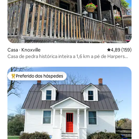
Casa ⋅ Knoxville
4,89 de uma av
4,89 (159)
Casa de pedra histórica inteira a 1,6 km a pé de Harpers
Ferry
Preferido dos hóspedes
Entre os melhores preferidos dos hóspedes