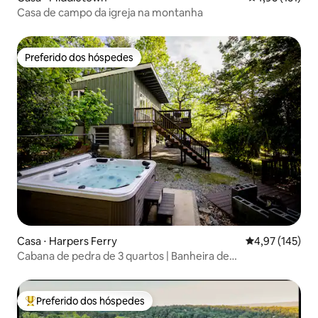
Casa de campo da igreja na montanha
Preferido dos hóspedes
Preferido dos hóspedes
Casa ⋅ Harpers Ferry
4,97 de uma av
4,97 (145)
Cabana de pedra de 3 quartos | Banheira de
hidromassagem + lareira externa | Vista para o vale
Preferido dos hóspedes
Entre os melhores preferidos dos hóspedes