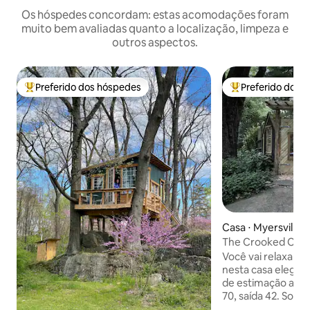
Os hóspedes concordam: estas acomodações foram
muito bem avaliadas quanto a localização, limpeza e
outros aspectos.
Preferido dos hóspedes
Preferido dos 
Entre os melhores preferidos dos hóspedes
Entre os melhore
Casa ⋅ Myersville
The Crooked Cott
aconchegante e c
Você vai relaxar 
nesta casa elegant
de estimação a ap
70, saída 42. Sob 
encontre um quint