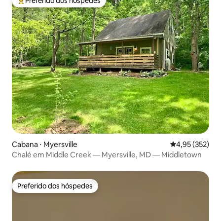
Preferido dos hóspedes
Entre os melhores preferidos dos hóspedes
Cabana ⋅ Myersville
4,95 de uma av
4,95 (352)
Chalé em Middle Creek — Myersville, MD — Middletown
Preferido dos hóspedes
Preferido dos hóspedes