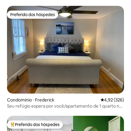
passos de tudo
Preferido dos hóspedes
Preferido dos hóspedes
Condomínio ⋅ Frederick
4,92 de uma av
4,92 (326)
Seu refúgio espera por você/apartamento de 1 quarto no
centro da cidade.
Preferido dos hóspedes
Entre os melhores preferidos dos hóspedes