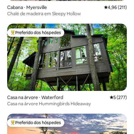
Cabana ⋅ Myersville
4,96 de uma av
4,96 (211)
Chalé de madeira em Sleepy Hollow
Preferido dos hóspedes
Entre os melhores preferidos dos hóspedes
Casa na árvore ⋅ Waterford
5 de uma av
5 (277)
Casa na árvore Hummingbirds Hideaway
Preferido dos hóspedes
Entre os melhores preferidos dos hóspedes