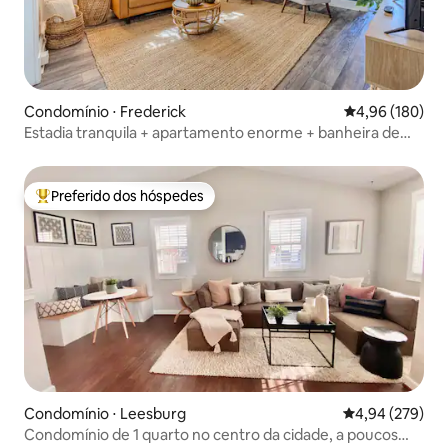
Condomínio ⋅ Frederick
4,96 de uma av
4,96 (180)
Estadia tranquila + apartamento enorme + banheira de
hidromassagem + cães, caminhável
Preferido dos hóspedes
Entre os melhores preferidos dos hóspedes
Condomínio ⋅ Leesburg
4,94 de uma ava
4,94 (279)
Condomínio de 1 quarto no centro da cidade, a poucos