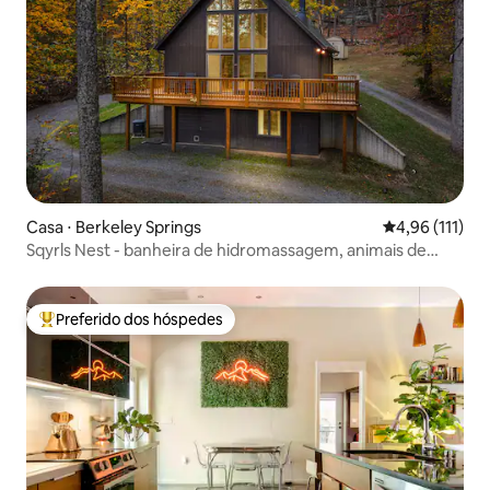
Casa ⋅ Berkeley Springs
4,96 de uma av
4,96 (111)
Sqyrls Nest - banheira de hidromassagem, animais de
estimação, lareira, sala de jogos
Preferido dos hóspedes
Entre os melhores preferidos dos hóspedes