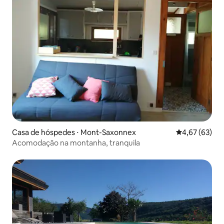
Casa de hóspedes ⋅ Mont-Saxonnex
4,67 de uma a
4,67 (63)
Acomodação na montanha, tranquila