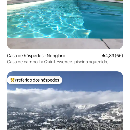
Casa de hóspedes ⋅ Nonglard
4,83 de uma a
4,83 (66)
Casa de campo La Quintessence, piscina aquecida,
Annecy
Preferido dos hóspedes
Entre os melhores preferidos dos hóspedes