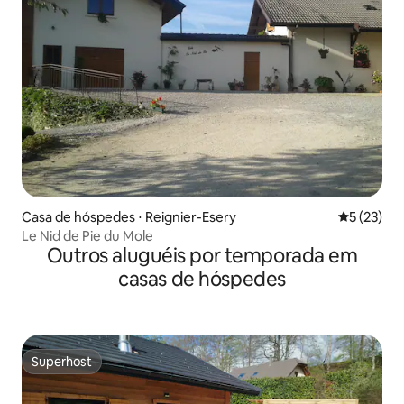
Casa de hóspedes ⋅ Reignier-Esery
5 de uma a
5 (23)
Le Nid de Pie du Mole
Outros aluguéis por temporada em
casas de hóspedes
Superhost
Superhost