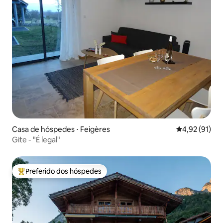
Casa de hóspedes ⋅ Feigères
4,92 de uma a
4,92 (91)
Gite - "É legal"
Preferido dos hóspedes
Entre os melhores preferidos dos hóspedes