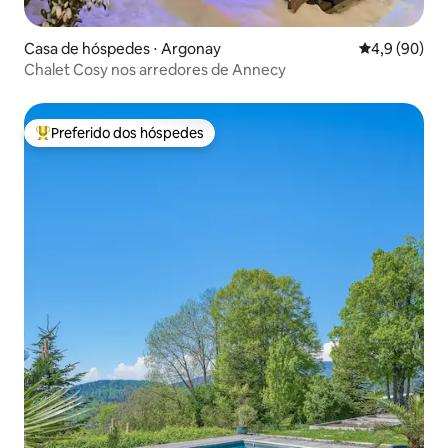
Casa de hóspedes ⋅ Argonay
4,9 de uma a
4,9 (90)
Chalet Cosy nos arredores de Annecy
Preferido dos hóspedes
Entre os melhores preferidos dos hóspedes