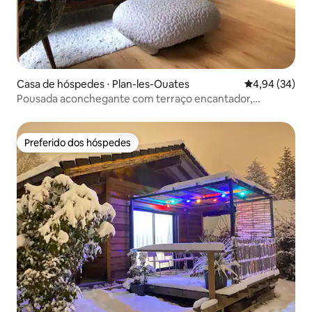
Casa de hóspedes ⋅ Plan-les-Ouates
4,94 de uma a
4,94 (34)
Pousada aconchegante com terraço encantador,
Genebra
Preferido dos hóspedes
Preferido dos hóspedes