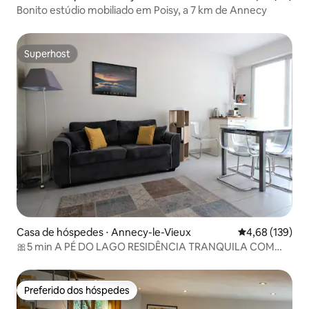
Bonito estúdio mobiliado em Poisy, a 7 km de Annecy
Superhost
Superhost
Casa de hóspedes ⋅ Annecy-le-Vieux
4,68 de uma av
4,68 (139)
🎀5 min A PÉ DO LAGO RESIDÊNCIA TRANQUILA COM
VARANDA 🅿
Preferido dos hóspedes
Preferido dos hóspedes