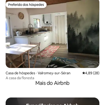
Preferido dos hóspedes
Preferido dos hóspedes
Casa de hóspedes ⋅ Valromey-sur-Séran
4,89 de uma a
4,89 (28)
A casa da floresta
Mais do Airbnb