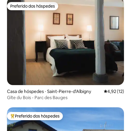
Preferido dos hóspedes
Preferido dos hóspedes
Casa de hóspedes ⋅ Saint-Pierre-d'Albigny
4,92 de uma a
4,92 (12)
Gîte du Bois - Parc des Bauges
Preferido dos hóspedes
Entre os melhores preferidos dos hóspedes