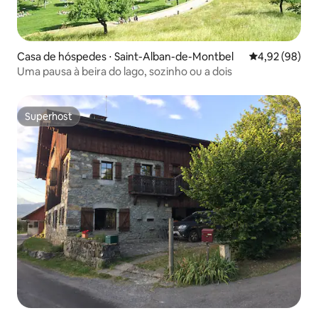
Casa de hóspedes ⋅ Saint-Alban-de-Montbel
4,92 de uma a
4,92 (98)
Uma pausa à beira do lago, sozinho ou a dois
Superhost
Superhost