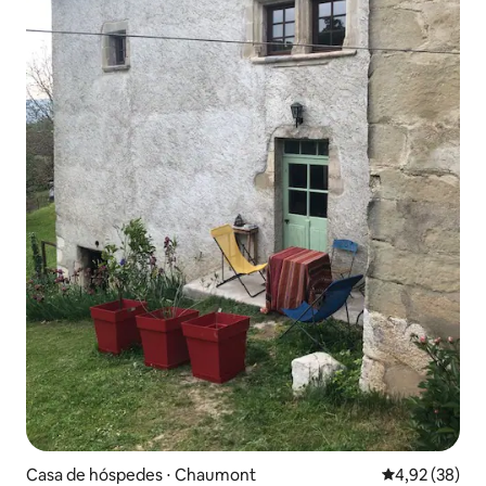
Casa de hóspedes ⋅ Chaumont
4,92 de uma a
4,92 (38)