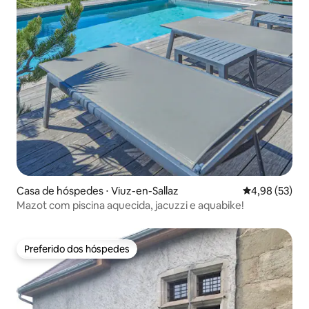
Casa de hóspedes ⋅ Viuz-en-Sallaz
4,98 de uma a
4,98 (53)
Mazot com piscina aquecida, jacuzzi e aquabike!
Preferido dos hóspedes
Preferido dos hóspedes