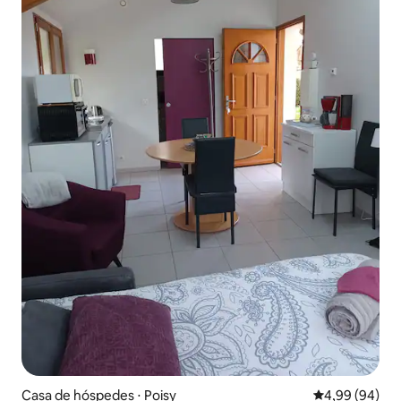
Casa de hóspedes ⋅ Poisy
4,99 de uma av
4,99 (94)