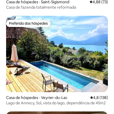
Casa de hóspedes ⋅ Saint-Sigismond
4,88 de uma a
4,88 (73)
Casa de fazenda totalmente reformada
Preferido dos hóspedes
Preferido dos hóspedes
Casa de hóspedes ⋅ Veyrier-du-Lac
4,8 de uma av
4,8 (138)
Lago de Annecy, Sol, vista do lago, dependência de 45m2