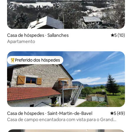
Casa de hóspedes ⋅ Sallanches
5 de uma a
5 (10)
Apartamento
Preferido dos hóspedes
Entre os melhores preferidos dos hóspedes
Casa de hóspedes ⋅ Saint-Martin-de-Bavel
5 de uma a
5 (49)
Casa de campo encantadora com vista para o Grand
Colombier