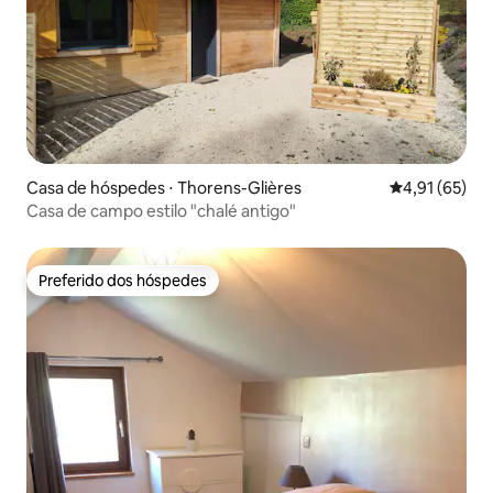
Casa de hóspedes ⋅ Thorens-Glières
4,91 de uma a
4,91 (65)
Casa de campo estilo "chalé antigo"
Preferido dos hóspedes
Preferido dos hóspedes