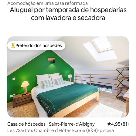
Acomodação em uma casa reformada
Aluguel por temporada de hospedarias
com lavadora e secadora
Preferido dos hóspedes
Entre os melhores preferidos dos hóspedes
Casa de hóspedes ⋅ Saint-Pierre-d'Albigny
4,95 de uma a
4,95 (81)
Les 7Sartôts Chambre d'Hôtes Ecurie (B&B)-piscina