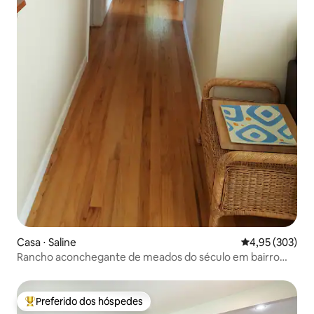
Casa ⋅ Saline
4,95 de uma av
4,95 (303)
Rancho aconchegante de meados do século em bairro
tranquilo
Preferido dos hóspedes
Entre os melhores preferidos dos hóspedes