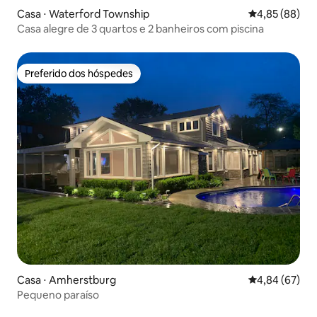
Casa ⋅ Waterford Township
4,85 de uma a
4,85 (88)
Casa alegre de 3 quartos e 2 banheiros com piscina
Preferido dos hóspedes
Preferido dos hóspedes
Casa ⋅ Amherstburg
4,84 de uma a
4,84 (67)
Pequeno paraíso