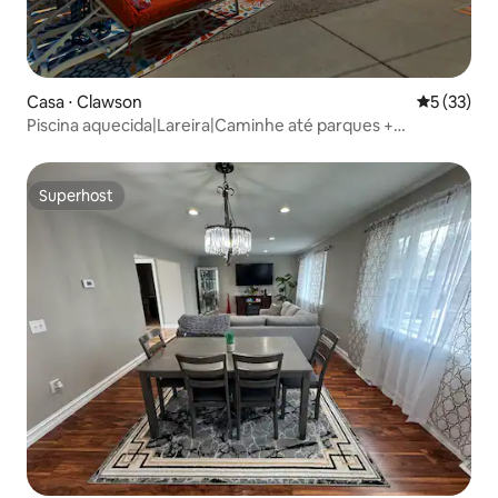
Casa ⋅ Clawson
5 de uma a
5 (33)
Piscina aquecida|Lareira|Caminhe até parques +
restaurantes
Superhost
Superhost