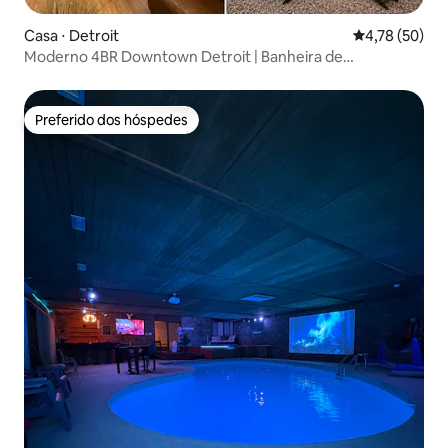
Casa ⋅ Detroit
4,78 de uma a
4,78 (50)
Moderno 4BR Downtown Detroit | Banheira de
hidromassagem • Fogueira
Preferido dos hóspedes
Preferido dos hóspedes