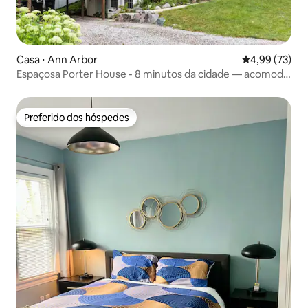
Casa ⋅ Ann Arbor
4,99 de uma a
4,99 (73)
Espaçosa Porter House - 8 minutos da cidade — acomoda
11 pessoas
Preferido dos hóspedes
Preferido dos hóspedes