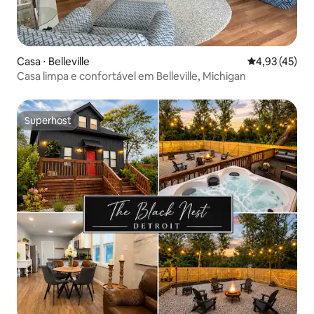
Casa ⋅ Belleville
4,93 de uma a
4,93 (45)
Casa limpa e confortável em Belleville, Michigan
Superhost
Superhost