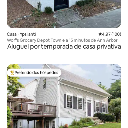
Casa ⋅ Ypsilanti
4,97 de uma av
4,97 (100)
Wolf's Grocery Depot Town e a 15 minutos de Ann Arbor
Aluguel por temporada de casa privativa
Preferido dos hóspedes
Entre os melhores preferidos dos hóspedes