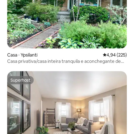
Casa ⋅ Ypsilanti
4,94 de uma av
4,94 (225)
Casa privativa/casa inteira tranquila e aconchegante de
frente para o parque
Superhost
Superhost