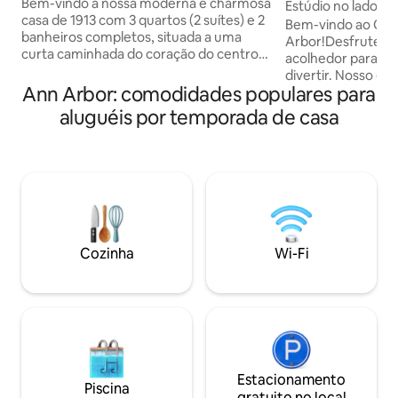
• lareira
Bem-vindo à nossa moderna e charmosa
Estúdio no lado oe
casa de 1913 com 3 quartos (2 suítes) e 2
de Michigan
Bem-vindo ao Old
banheiros completos, situada a uma
Arbor!Desfrute d
curta caminhada do coração do centro
acolhedor para rel
de Plymouth. Com uma pontuação de
divertir. Nosso e
caminhada de 75, esta é uma localização
Ann Arbor: comodidades populares para
entrada privativa f
imbatível com uma variedade de
Michigan Stadium 
aluguéis por temporada de casa
comodidades. Aproveite este refúgio
carro/22 minutos a
perfeito para sua próxima viagem. 3
caminhada de ponto
minutos → DT Plymouth 19 minutos do
cafés, restaurante
Aeroporto Metropolitano do Condado
parques e áreas a
de Wayne, em → Detroit ✈ 20 minutos →
Conveniente para 
Ann Arbor Retiro com banheira de
minutos do centro
hidromassagem, redes, salas de jogos e
espaço inclui uma
entretenimento, fogueira,
sofá-cama (usado
Cozinha
Wi-Fi
lavadora/secadora, quintal fechado, casa
solteiro/king size)
de família aconchegante!
estar/jantar/trab
completo e grande
famílias/LGBTQ.
Estacionamento
Piscina
gratuito no local