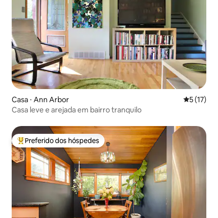
Casa ⋅ Ann Arbor
5 de uma a
5 (17)
Casa leve e arejada em bairro tranquilo
Preferido dos hóspedes
Entre os melhores preferidos dos hóspedes