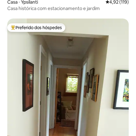
Casa ⋅ Ypsilanti
4,92 de uma av
4,92 (119)
Casa histórica com estacionamento e jardim
Preferido dos hóspedes
Entre os melhores preferidos dos hóspedes