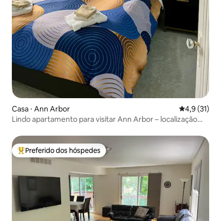
Casa ⋅ Ann Arbor
4,9 de uma a
4,9 (31)
Lindo apartamento para visitar Ann Arbor – localização
perfeita
Preferido dos hóspedes
Entre os melhores preferidos dos hóspedes