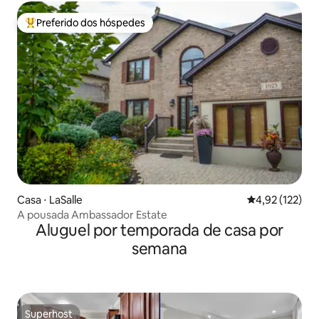
Preferido dos hóspedes
Entre os melhores preferidos dos hóspedes
Casa ⋅ LaSalle
4,92 de uma av
4,92 (122)
A pousada Ambassador Estate
Aluguel por temporada de casa por
semana
Superhost