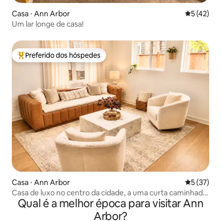
Casa ⋅ Ann Arbor
5 de uma a
5 (42)
Um lar longe de casa!
Preferido dos hóspedes
Entre os melhores preferidos dos hóspedes
Casa ⋅ Ann Arbor
5 de uma a
5 (37)
Casa de luxo no centro da cidade, a uma curta caminhada
Qual é a melhor época para visitar Ann
da UMich
Arbor?