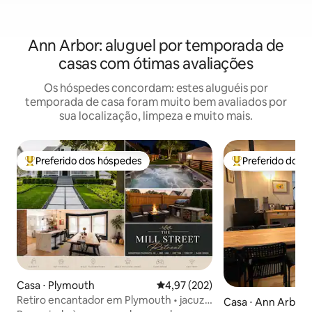
Ann Arbor: aluguel por temporada de
casas com ótimas avaliações
Os hóspedes concordam: estes aluguéis por
temporada de casa foram muito bem avaliados por
sua localização, limpeza e muito mais.
Preferido dos hóspedes
Preferido dos 
Entre os melhores preferidos dos hóspedes
Entre os melhore
Casa ⋅ Plymouth
4,97 de uma avaliação média de 
4,97 (202)
Retiro encantador em Plymouth • jacuzzi
Casa ⋅ Ann Arbor