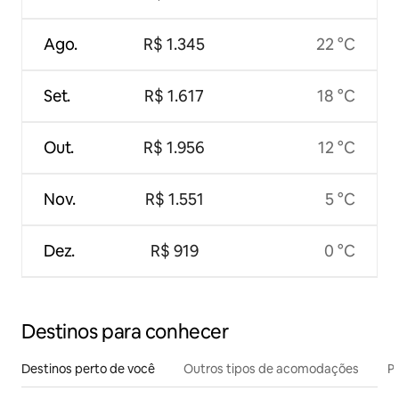
Ago.
R$ 1.345
22 °C
Set.
R$ 1.617
18 °C
Out.
R$ 1.956
12 °C
Nov.
R$ 1.551
5 °C
Dez.
R$ 919
0 °C
Destinos para conhecer
Destinos perto de você
Outros tipos de acomodações
Pr