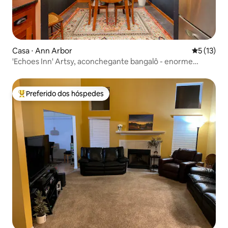
Casa ⋅ Ann Arbor
5 de uma a
5 (13)
'Echoes Inn' Artsy, aconchegante bangalô - enorme
quintal cercado
Preferido dos hóspedes
Entre os melhores preferidos dos hóspedes