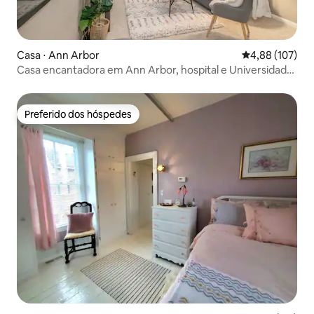
Casa ⋅ Ann Arbor
4,88 de uma av
4,88 (107)
Casa encantadora em Ann Arbor, hospital e Universidade
de Michigan!
Preferido dos hóspedes
Preferido dos hóspedes