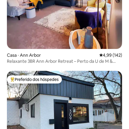
Casa ⋅ Ann Arbor
4,99 de uma av
4,99 (142)
Relaxante 3BR Ann Arbor Retreat – Perto da U de M &
EMU
Preferido dos hóspedes
Entre os melhores preferidos dos hóspedes