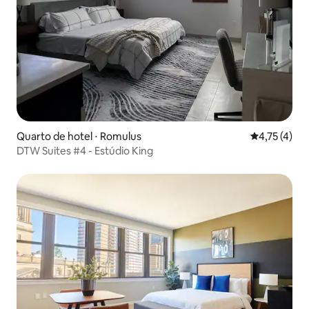
Quarto de hotel ⋅ Romulus
4,75 de uma 
4,75 (4)
DTW Suites #4 - Estúdio King