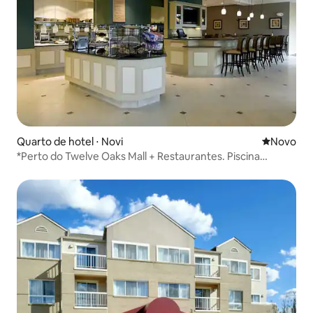
Quarto de hotel ⋅ Novi
Novo lugar
Novo
*Perto do Twelve Oaks Mall + Restaurantes. Piscina
interna. Academia