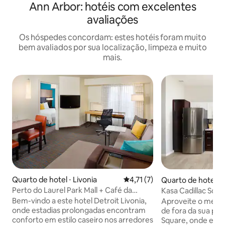
Ann Arbor: hotéis com excelentes
avaliações
Os hóspedes concordam: estes hotéis foram muito
bem avaliados por sua localização, limpeza e muito
mais.
Quarto de hotel ⋅ Livonia
4,71 de uma avaliação média d
4,71 (7)
Quarto de hotel 
Detroit
Perto do Laurel Park Mall + Café da
Kasa Cadillac Squa
manhã e cozinha
acessível
Bem-vindo a este hotel Detroit Livonia,
Aproveite o melho
onde estadias prolongadas encontram
de fora da sua por
conforto em estilo caseiro nos arredores
Square, onde ele