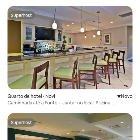
Superhost
Superhost
Quarto de hotel ⋅ Novi
Novo lugar
Novo
Caminhada até a Fonte + Jantar no local. Piscina.
Academia
Superhost
Superhost