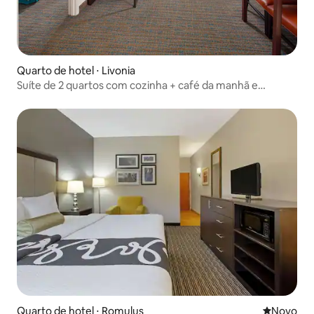
Quarto de hotel ⋅ Livonia
Suíte de 2 quartos com cozinha + café da manhã e
academia grátis
Quarto de hotel ⋅ Romulus
Novo lugar
Novo