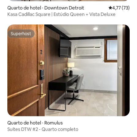
Quarto de hotel ⋅ Downtown Detroit
4,77 de uma a
4,77 (73)
Kasa Cadillac Square | Estúdio Queen + Vista Deluxe
Superhost
Superhost
Quarto de hotel ⋅ Romulus
Suítes DTW #2 - Quarto completo