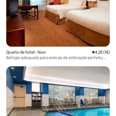
Quarto de hotel ⋅ Novi
4,25 de uma a
4,25 (16)
Refúgio adequado para animais de estimação perfeito
para seu amigo peludo