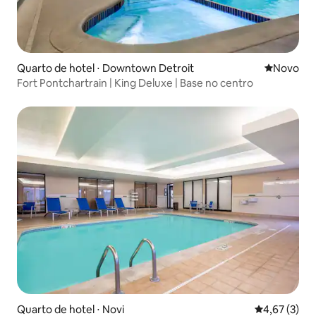
Quarto de hotel ⋅ Downtown Detroit
Novo lugar
Novo
Fort Pontchartrain | King Deluxe | Base no centro
Quarto de hotel ⋅ Novi
4,67 de uma 
4,67 (3)