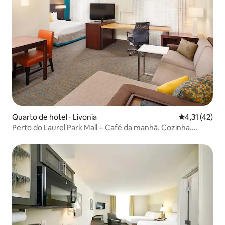
Quarto de hotel ⋅ Livonia
4,31 de uma a
4,31 (42)
Perto do Laurel Park Mall + Café da manhã. Cozinha.
Academia.