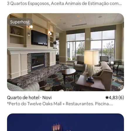
3 Quartos Espaçosos, Aceita Animais de Estimação com
Piscina Interna
Superhost
Superhost
Quarto de hotel ⋅ Novi
4,83 de uma 
4,83 (6)
*Perto do Twelve Oaks Mall + Restaurantes. Piscina.
Academia