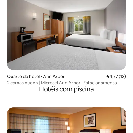
Quarto de hotel ⋅ Ann Arbor
4,77 de uma a
4,77 (13)
2 camas queen | Microtel Ann Arbor | Estacionamento
Hotéis com piscina
gratuito