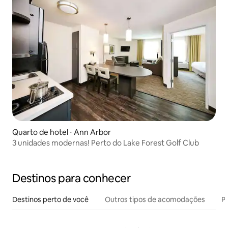
Quarto de hotel ⋅ Ann Arbor
3 unidades modernas! Perto do Lake Forest Golf Club
Destinos para conhecer
Destinos perto de você
Outros tipos de acomodações
Pr