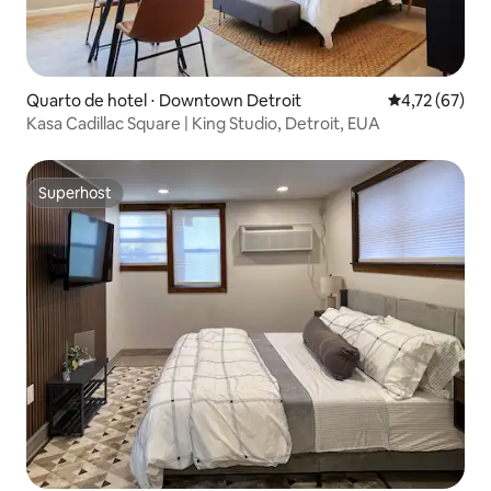
Quarto de hotel ⋅ Downtown Detroit
4,72 de uma a
4,72 (67)
Kasa Cadillac Square | King Studio, Detroit, EUA
Superhost
Superhost