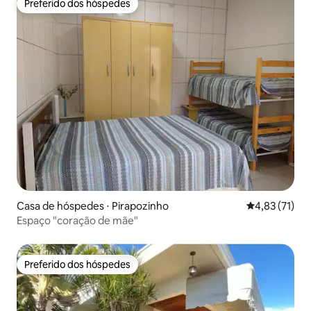
Preferido dos hóspedes
Preferido dos hóspedes
Casa de hóspedes ⋅ Pirapozinho
4,83 de uma a
4,83 (71)
Espaço "coração de mãe"
Preferido dos hóspedes
Preferido dos hóspedes