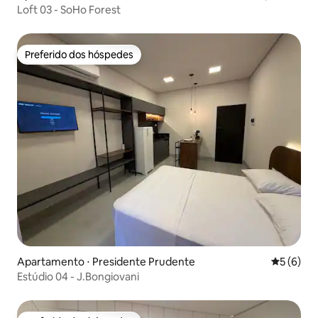
Loft 03 - SoHo Forest
Preferido dos hóspedes
Preferido dos hóspedes
Apartamento ⋅ Presidente Prudente
5 de uma 
5 (6)
Estúdio 04 - J.Bongiovani