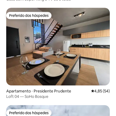
Preferido dos hóspedes
Preferido dos hóspedes
Apartamento ⋅ Presidente Prudente
4,85 de uma a
4,85 (54)
Loft 04 — SoHo Bosque
Preferido dos hóspedes
Preferido dos hóspedes