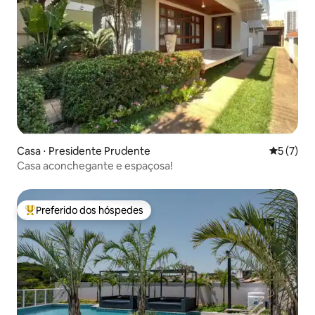
Casa ⋅ Presidente Prudente
5 de uma 
5 (7)
Casa aconchegante e espaçosa!
Preferido dos hóspedes
Entre os melhores preferidos dos hóspedes