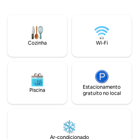
confraternizações.
inverno, área gourmet moderna,
visando festas, m
ambiente pensado para quem busca
adicional. Neste c
conforto e lazer. Pergolado e deck com
mesas adicionais p
vista privilegiada para a Avenida, tendo
colchões de soltei
vários comércios (mercado, padaria,
farmácia, restaurantes…) rua bem
iluminada com câmeras de segurança
Cozinha
Wi-Fi
Estacionamento
Piscina
gratuito no local
Ar-condicionado