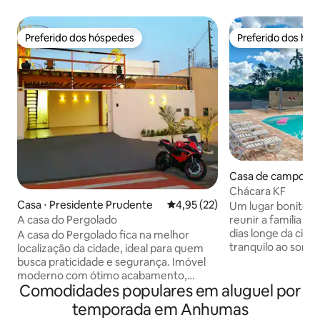
Preferido dos hóspedes
Preferido dos hó
Preferido dos hóspedes
Preferido dos hó
Casa de campo ⋅ R
Chácara KF
Casa ⋅ Presidente Prudente
4,95 de uma avaliação média de
4,95 (22)
Um lugar bonito e
A casa do Pergolado
reunir a família e
dias longe da cid
A casa do Pergolado fica na melhor
tranquilo ao som 
localização da cidade, ideal para quem
muito verde e, d
busca praticidade e segurança. Imóvel
também apreciar o 
moderno com ótimo acabamento,
Comodidades populares em aluguel por
local é ideal para
decoração e iluminação aconchegante,
descanso ao som d
móveis de excelente qualidade, quartos
temporada em Anhumas
realização de peq
climatizados, suíte com jardim de