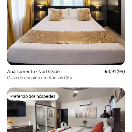
Apartamento ⋅ North Side
4,91 de uma a
4,91 (99)
Casa de esquina em Kansas City
Preferido dos hóspedes
Preferido dos hóspedes