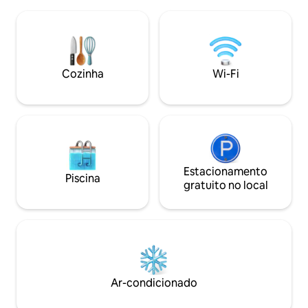
Relaxe nos espaçosos decks inferior e
relaxante. Locali
superior. Cozinha completa, escritório
do oceano, este re
privativo e chuveiro ao ar livre. Desfrute
ideal para uma esc
de caiaques, pranchas de stand up
paddle, piscina adicional do clube, decks
e fogueira. Perfeito para famílias ou
Cozinha
Wi-Fi
refúgio romântico no paraíso. Leia
nossas avaliações 5 estrelas!
Estacionamento
Piscina
gratuito no local
Ar-condicionado