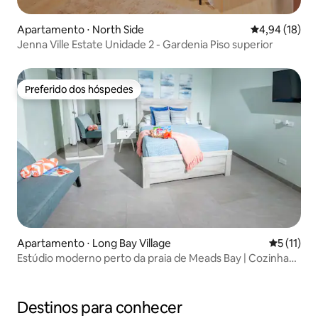
Apartamento ⋅ North Side
4,94 de uma a
4,94 (18)
Jenna Ville Estate Unidade 2 - Gardenia Piso superior
Preferido dos hóspedes
Preferido dos hóspedes
Apartamento ⋅ Long Bay Village
5 de uma a
5 (11)
Estúdio moderno perto da praia de Meads Bay | Cozinha
completa
Destinos para conhecer