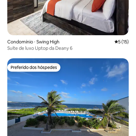
Condomínio ⋅ Swing High
5 de uma a
5 (15)
Suíte de luxo Uptop da Deany 6
Preferido dos hóspedes
Preferido dos hóspedes