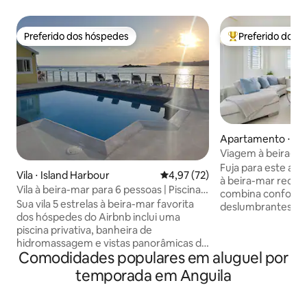
Preferido dos hóspedes
Preferido dos 
Preferido dos hóspedes
Entre os melhore
Apartamento ⋅ The
Viagem à beira-m
deslumbrante à b
Fuja para este ap
Vila ⋅ Island Harbour
4,97 de uma avaliação média de
4,97 (72)
à beira-mar recé
Vila à beira-mar para 6 pessoas | Piscina
combina conforto
privativa e banheira de hidromassagem
Sua vila 5 estrelas à beira-mar favorita
deslumbrantes par
dos hóspedes do Airbnb inclui uma
estar em plano ab
piscina privativa, banheira de
grandes janelas e 
hidromassagem e vistas panorâmicas do
perfeita para desf
Comodidades populares em aluguel por
Caribe. Scilly Cay fica bem na frente e a
Uma cozinha eleg
apenas 5 minutos de carro da famosa
aconchegante com
temporada em Anguila
Shoal Bay. Acorde com o mar turquesa
e um banheiro est
brilhante da cama King Size principal.
que você precisa 