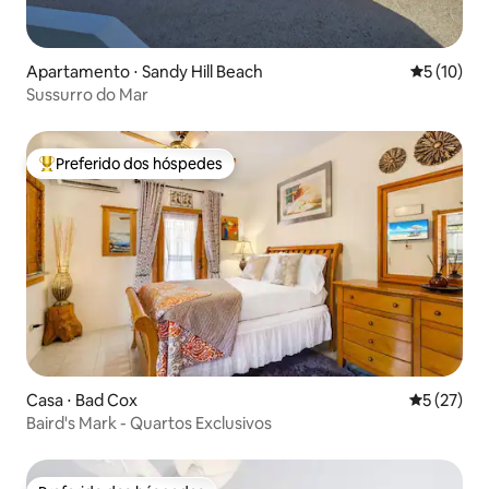
Apartamento ⋅ Sandy Hill Beach
5 de uma a
5 (10)
Sussurro do Mar
Preferido dos hóspedes
Entre os melhores preferidos dos hóspedes
Casa ⋅ Bad Cox
5 de uma a
5 (27)
Baird's Mark - Quartos Exclusivos