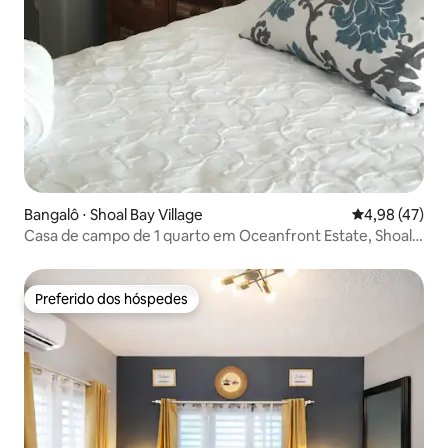
Bangalô ⋅ Shoal Bay Village
4,98 de uma a
4,98 (47)
Casa de campo de 1 quarto em Oceanfront Estate, Shoal
Bay East
Preferido dos hóspedes
Preferido dos hóspedes