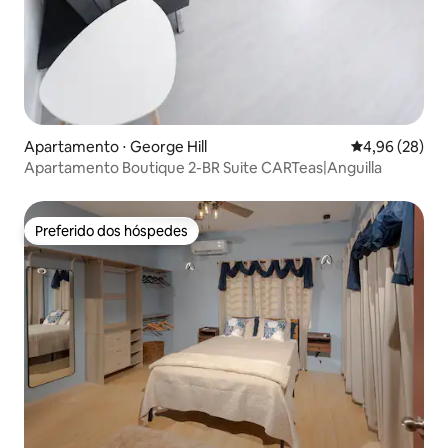
Apartamento ⋅ George Hill
4,96 de uma a
4,96 (28)
Apartamento Boutique 2-BR Suite CARTeas|Anguilla
Preferido dos hóspedes
Preferido dos hóspedes