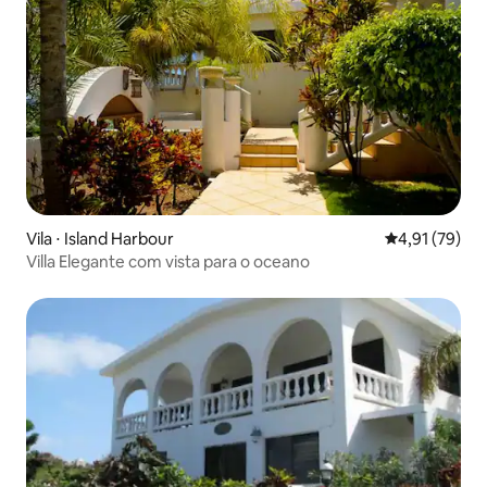
Vila ⋅ Island Harbour
4,91 de uma a
4,91 (79)
Villa Elegante com vista para o oceano