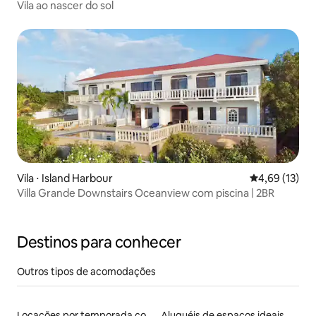
Vila ao nascer do sol
Vila ⋅ Island Harbour
4,69 de uma a
4,69 (13)
Villa Grande Downstairs Oceanview com piscina | 2BR
Destinos para conhecer
Outros tipos de acomodações
Locações por temporada com piscina
Aluguéis de espaços ideais para famílias