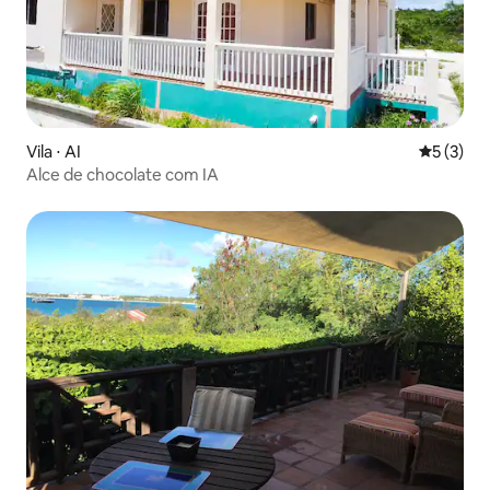
Vila ⋅ AI
5 de uma 
5 (3)
Alce de chocolate com IA