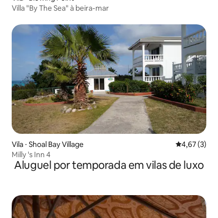
Villa "By The Sea" à beira-mar
Vila ⋅ Shoal Bay Village
4,67 de uma 
4,67 (3)
Milly 's Inn 4
Aluguel por temporada em vilas de luxo