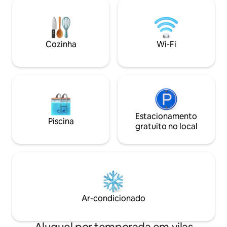
área de lavanderia. 2TVs. Segundo
concierge. A uma
quartoe2º banheiro com armário.
Rendezvous Bay e
Cozinha com eletrodomésticos e
principais praias, 
máquina de lavar louça. Dois
noturna de Anguil
supermercados a apenas 2-5 minutos de
Cozinha
Wi-Fi
carro. A 10 minutos da mundialmente
famosa Shoal Bay East. Gerador standby
para conforto contínuo e WiFi.
Estacionamento
Piscina
gratuito no local
Ar-condicionado