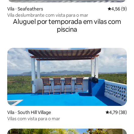
Vila ⋅ Seafeathers
4,56 de uma 
4,56 (9)
Vila deslumbrante com vista para o mar
Aluguel por temporada em vilas com
piscina
Vila ⋅ South Hill Village
4,79 de uma a
4,79 (38)
Vilas com vista para o mar