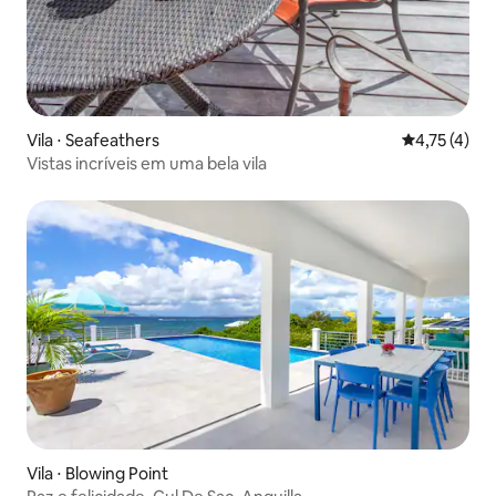
Vila ⋅ Seafeathers
4,75 de uma 
4,75 (4)
Vistas incríveis em uma bela vila
Vila ⋅ Blowing Point