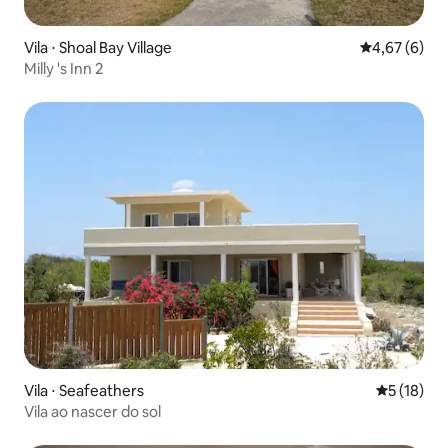
Vila ⋅ Shoal Bay Village
4,67 de uma 
4,67 (6)
Milly 's Inn 2
Vila ⋅ Seafeathers
5 de uma a
5 (18)
Vila ao nascer do sol