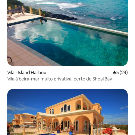
Vila ⋅ Island Harbour
5 de uma a
5 (29)
Vila à beira-mar muito privativa, perto de Shoal Bay