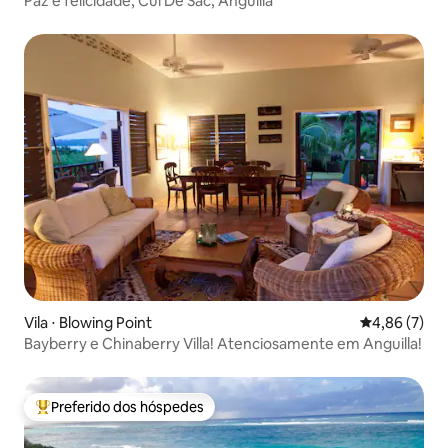
Paz e felicidade, Cul De Sac, Anguilla
Vila ⋅ Blowing Point
4,86 de uma 
4,86 (7)
Bayberry e Chinaberry Villa! Atenciosamente em Anguilla!
Preferido dos hóspedes
Entre os melhores preferidos dos hóspedes