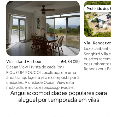
Preferido dos hó
Preferido dos hó
Vila ⋅ Rendezvous
Luxo caribenho m
com piscina e vista
Songbird Villa é u
quartos recém-re
Vila ⋅ Island Harbour
4,84 de uma avaliação média de
4,84 (25)
deslumbrantes de 
Ocean View 1 (vista de cada Rm)
Rendezvous Bay. Pe
FIQUE UM POUCO! Localizada em uma
ou grupos (acomoda
área tranquila,esta villa é composta por 2
possui espaçosos 
unidades. A unidade Ocean View está
privativo (quartos 
mobilada, é muito espaçosa,privada e
com camas king o
Anguila: comodidades populares para
tem ar condicionado em uma crista com
solteiro), uma pisc
vista para o mar. WiFi. Obturadores de
privativa, uma c
aluguel por temporada em vilas
furacão. Desfrute de vista para o mar
churrasqueira ao a
enquanto estiver na cama no quarto
Sonos e TVs intel
principal, área de estar/jantar, cozinha e
cômodos, serviço d