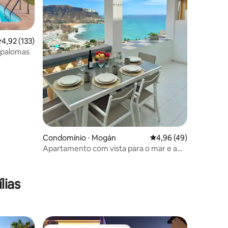
,92 de uma avaliação média de 5, 133 avaliações
4,92 (133)
spalomas
Condomínio ⋅ Mogán
4,96 de uma avaliação
4,96 (49)
Apartamento com vista para o mar e a
montanha
ções
lias