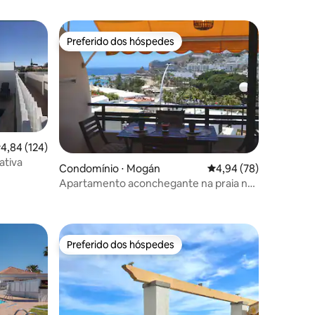
Preferido dos hóspedes
Preferido dos hóspedes
,84 de uma avaliação média de 5, 124 avaliações
4,84 (124)
ativa
ções
Condomínio ⋅ Mogán
4,94 de uma avaliação
4,94 (78)
Apartamento aconchegante na praia no
sul de Gran Canaria
Preferido dos hóspedes
Preferido dos hóspedes