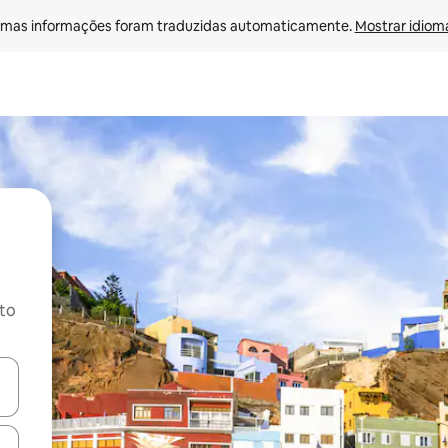
mas informações foram traduzidas automaticamente. 
Mostrar idioma
ito
ore-os usando as seta para cima e para baixo do teclado ou tocando e