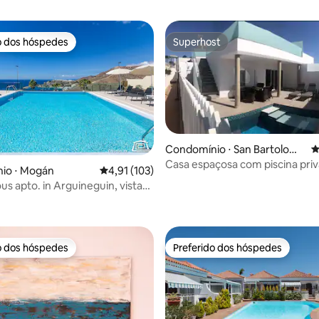
o dos hóspedes
Superhost
o dos hóspedes
Superhost
Condomínio ⋅ San Bartolomé
4
de Tirajana
Casa espaçosa com piscina priv
io ⋅ Mogán
4,91 de uma avaliação média de 5, 103 avalia
4,91 (103)
us apto. in Arguineguin, vista
média de 5, 89 avaliações
o dos hóspedes
Preferido dos hóspedes
o dos hóspedes
Preferido dos hóspedes