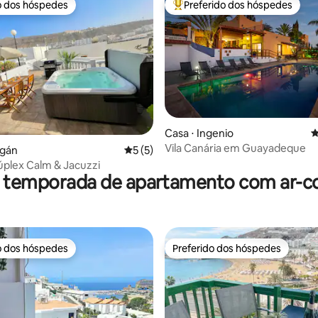
o dos hóspedes
Preferido dos hóspedes
o dos hóspedes
Entre os melhores preferidos d
édia de 5, 267 avaliações
Casa ⋅ Ingenio
4
Vila Canária em Guayadeque
ogán
5 de uma avaliação média de 5, 5 avalia
5 (5)
úplex Calm & Jacuzzi
r temporada de apartamento com ar-c
o dos hóspedes
Preferido dos hóspedes
o dos hóspedes
Preferido dos hóspedes