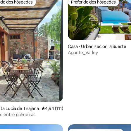
rido dos hóspedes
Preferido dos hóspedes
 melhores preferidos dos hóspedes
Preferido dos hóspedes
Casa ⋅ Urbanización la Suerte
Agaete_Val ley
édia de 5, 119 avaliações
ta Lucía de Tirajana
4,94 de uma avaliação média de 5, 111 avalia
4,94 (111)
e entre palmeiras