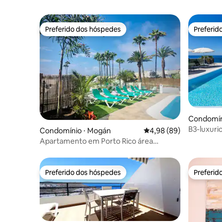
Preferido dos hóspedes
Preferid
Preferido dos hóspedes
Preferid
Condomín
B3-luxurio
Condomínio ⋅ Mogán
4,98 de uma avaliação 
4,98 (89)
mar
Apartamento em Porto Rico área
tranquila vista para o mar Wi-Fi
Preferido dos hóspedes
Preferid
Preferido dos hóspedes
Preferid