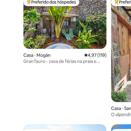
Preferido dos hóspedes
Prefe
Entre os melhores preferidos dos hóspedes
Entre os
Casa ⋅ Mogán
4,97 de uma avaliação m
4,97 (119)
GranTauro - casa de férias na praia e
golfe
Casa ⋅ San
O alpendr