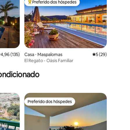
Preferido dos hóspedes
os hóspedes
Entre os melhores preferidos dos hóspedes
,96 de uma avaliação média de 5, 135 avaliações
4,96 (135)
Casa ⋅ Maspalomas
5 de uma avaliação
5 (29)
El Regato - Oásis Familiar
ções
ondicionado
Preferido dos hóspedes
Preferido dos hóspedes