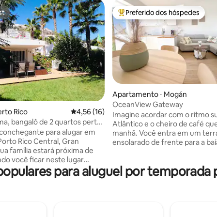
st
Preferido dos hóspedes
st
Entre os melhores preferidos d
Apartamento ⋅ Mogán
OceanView Gateway
média de 5, 13 avaliações
erto Rico
4,56 de uma avaliação média de 5, 16 avalia
4,56 (16)
Imagine acordar com o ritmo s
ma, bangalô de 2 quartos perto
Atlântico e o cheiro de café qu
aconchegante para alugar em
manhã. Você entra em um terr
Porto Rico Central, Gran
ensolarado de frente para a baí
Sua família estará próxima de
observa o mar e o céu se fundirem.
do você ficar neste lugar
vindo ao “OceanView Gateway”,
opulares para aluguel por temporada 
o centralmente. Fica a apenas 10
iluminada e acolhedora no cor
 pé da praia e a 5 minutos dos
Porto Rico, Gran Canaria. Quer você
omerciais, ponto de ônibus,
esteja em busca de um tipo esp
es, bares, minigolfe, etc. O
tranquilidade para recarregar a
em seu próprio jardim tropical
energias, quer esteja planejan
as, churrasqueira e terraço ao
escapadinha romântica, todos 