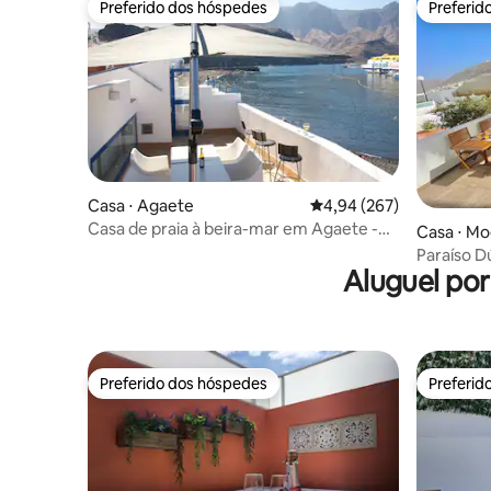
Preferido dos hóspedes
Preferid
Preferido dos hóspedes
Preferid
Casa ⋅ Agaete
4,94 de uma avaliação m
4,94 (267)
Casa de praia à beira-mar em Agaete -
Casa ⋅ M
Gran Canaria
Paraíso D
Aluguel po
Preferido dos hóspedes
Preferid
Preferido dos hóspedes
Preferid