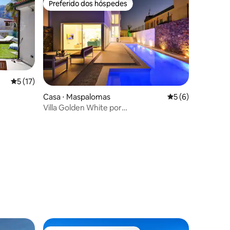
Preferido dos hóspedes
Preferido dos hóspedes
5 de uma avaliação média de 5, 17 avaliações
5 (17)
Casa ⋅ Maspalomas
5 de uma avaliaçã
5 (6)
Villa Golden White por
Homestaygrancanaria
ções