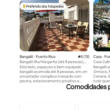
Preferido dos hóspedes
Superho
Entre os melhores preferidos dos hóspedes
Superho
Bangalô ⋅ Puerto Rico
5 de uma avaliação 
5 (13)
Casa ⋅ Pu
Bangalô Ilha Margarita (até 8 pessoas),
Casa Cali
Porto Rico
da praia
Este belo, espaçoso e bem equipado
Bangalô 
bangalô acomoda até 8 pessoas, em um
Orinoco, 
encantador complexo tranquilo com
Canaria. 
piscina, estacionamento privativo e
tudo quan
Comodidades p
perto de todas as comodidades de Porto
localizad
Rico e praias. Desfrute de banhos de sol
minutos a
no grande terraço com vista para a
centros c
piscina e instalações de jantar ao ar livre
restaurant
com mesa e cadeiras e churrasqueira
bangalô t
embutida. Cozinha totalmente equipada
com plant