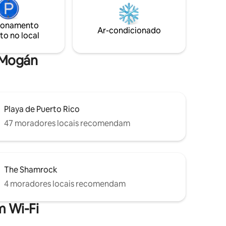
os hóspedes mais exigentes. Número do
ocê possa
registro: VV-35-1-0019610
.
ionamento
Ar-condicionado
to no local
e Mogán
Playa de Puerto Rico
47 moradores locais recomendam
The Shamrock
4 moradores locais recomendam
 Wi-Fi