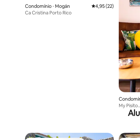
Condomínio ⋅ Mogán
4,95 de uma avaliação 
4,95 (22)
Ca Cristina Porto Rico
Condomín
My Pisito.
Alu