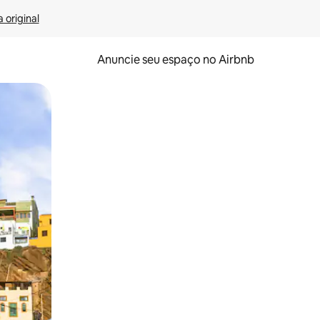
 original
Anuncie seu espaço no Airbnb
 deslizando o dedo na tela.