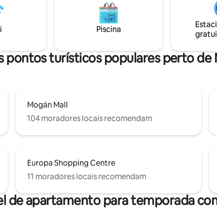
2 quartos com ar condicionado e
detalhes estão aqui para que v
ro com chuveiro e um pequeno
simplesmente chegar e relaxar
Estac
tário para hóspedes. Também
i
Piscina
gratui
pequena lavanderia.
 pontos turísticos populares perto d
Mogán Mall
104 moradores locais recomendam
Europa Shopping Centre
11 moradores locais recomendam
el de apartamento para temporada com