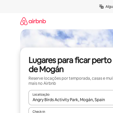
Pular
Algu
para
o
conteúdo
Lugares para ficar perto
de Mogán
Reserve locações por temporada, casas e mu
mais no Airbnb
Localização
Quando os resultados estiverem disponíveis, expl
Check-in