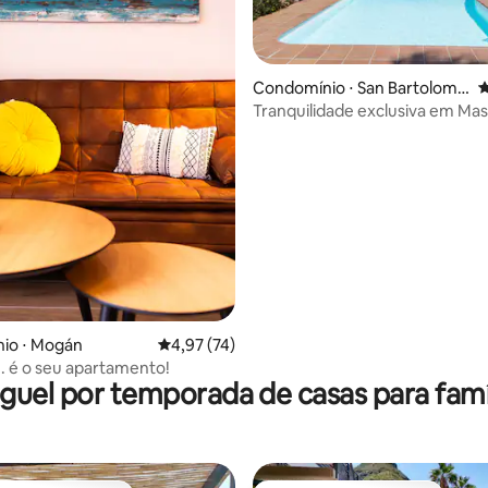
média de 5, 22 avaliações
Condomínio ⋅ San Bartolomé
4
de Tirajana
Tranquilidade exclusiva em Ma
io ⋅ Mogán
4,97 de uma avaliação média de 5, 74 avalia
4,97 (74)
.. é o seu apartamento!
guel por temporada de casas para famí