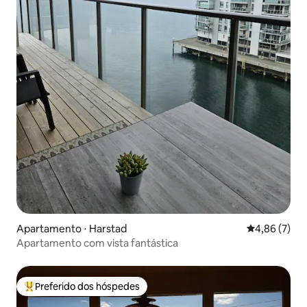
Apartamento ⋅ Harstad
4,86 de uma 
4,86 (7)
Apartamento com vista fantástica
Preferido dos hóspedes
Entre os melhores preferidos dos hóspedes