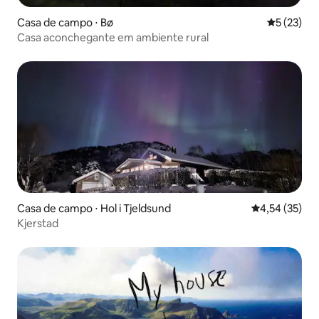
Casa de campo ⋅ Bø
5 de uma a
5 (23)
Casa aconchegante em ambiente rural
Casa de campo ⋅ Hol i Tjeldsund
4,54 de uma a
4,54 (35)
Kjerstad