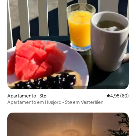
Apartamento ⋅ Stø
4,95 de uma a
4,95 (60)
Apartamento em Husjord - Stø em Vesterålen