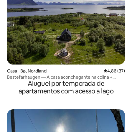
Casa ⋅ Bø, Nordland
4,86 de uma a
4,86 (37)
Bestefarhaugen — A casa aconchegante na colina +
Aluguel por temporada de
Cúpula
apartamentos com acesso a lago