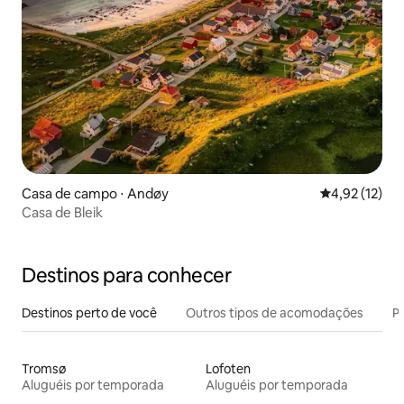
Casa de campo ⋅ Andøy
4,92 de uma a
4,92 (12)
Casa de Bleik
Destinos para conhecer
Destinos perto de você
Outros tipos de acomodações
Pr
Tromsø
Lofoten
Aluguéis por temporada
Aluguéis por temporada