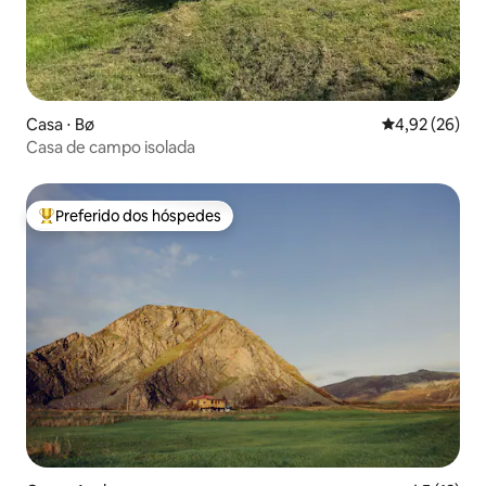
Casa ⋅ Bø
4,92 de uma a
4,92 (26)
Casa de campo isolada
Preferido dos hóspedes
Entre os melhores preferidos dos hóspedes