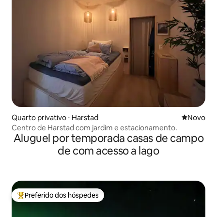
Quarto privativo ⋅ Harstad
Novo lugar
Novo
Centro de Harstad com jardim e estacionamento.
Aluguel por temporada casas de campo
de com acesso a lago
Preferido dos hóspedes
Entre os melhores preferidos dos hóspedes