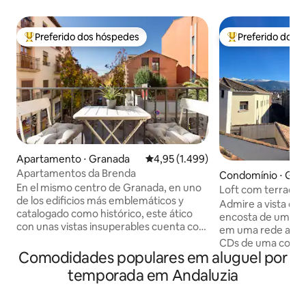
Preferido dos hóspedes
Preferido dos 
Entre os melhores preferidos dos hóspedes
Entre os melhore
Apartamento ⋅ Granada
4,95 de uma avaliação média de 5,
4,95 (1.499)
Apartamentos da Brenda
Condomínio ⋅ Gra
En el mismo centro de Granada, en uno
Loft com terraço 
de los edificios más emblemáticos y
Granada
Admire a vista das
catalogado como histórico, este ático
encosta de um ter
con unas vistas insuperables cuenta con
em uma rede aqui 
un amplio y elegante espacio donde
CDs de uma coleç
poder relajarte después de una intensa
Comodidades populares em aluguel por
cozinhe em uma co
jornada. Gracias a la ubicación céntrica
terraços com vistas
temporada em Andaluzia
de este alojamiento, tú y los tuyos lo
Igreja de Santo D
tendréis todo a mano. Suelo radiante
Velha e de Sierra
frio/calor. Ático REALEJO situado en la