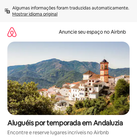
Pular
Algumas informações foram traduzidas automaticamente. 
para
Mostrar idioma original
o
conteúdo
Anuncie seu espaço no Airbnb
Aluguéis por temporada em Andaluzia
Encontre e reserve lugares incríveis no Airbnb