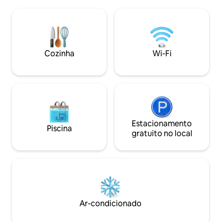
pode tomar seu c
cuarta planta. Cuenta con unas
relaxar após um l
increíbles vistas a Granada y El Realejo.
cidade Localizado em uma área
Todo ventanales y con el techo de
privilegiada para e
madera abuhardillado, la luz entra a
(Alhambra, Catedra
raudales, creando un espacio único en el
tapas) É um apartamento no 4º andar
Cozinha
Wi-Fi
que la sensación de paz es infinita. Muy
sem elevador
confortable, dispone de un amplio
espacio de salón con zona de comedor
para seis personas. Cocina americana,
totalmente equipada con frigorífico,
congelador, microondas, cocina
eléctrica, tostador, hervidor eléctrico,
cafetera eléctrica, utensilios de cocina,
Estacionamento
Piscina
plancha y tendedero. Una amplia terraza
gratuito no local
acristalada con vistas a Granada y
espacio para sentarse plácidamente
ofrecen al huésped una zona de estar
muy agradable independiente del salón.
En este apartamento encontramos dos
dormitorios. El principal cuenta con dos
grandes ventanas, una de ella con
Ar-condicionado
maravillosas vistas al Realejo. Uno de los
dos baños que componen el