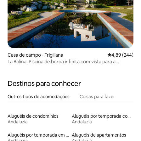
Casa de campo ⋅ Frigiliana
4,89 de uma ava
4,89 (244)
La Bolina. Piscina de borda infinita com vista para a
montanha e para o mar
Destinos para conhecer
Outros tipos de acomodações
Coisas para fazer
Aluguéis de condomínios
Aluguéis por temporada com cama de altura acessível
Andaluzia
Andaluzia
Aluguéis por temporada em albergue
Aluguéis de apartamentos
Andaluzia
Andaluzia