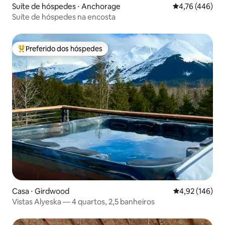
Suíte de hóspedes ⋅ Anchorage
4,76 de uma av
4,76 (446)
Suíte de hóspedes na encosta
Preferido dos hóspedes
Entre os melhores preferidos dos hóspedes
Casa ⋅ Girdwood
4,92 de uma av
4,92 (146)
Vistas Alyeska — 4 quartos, 2,5 banheiros