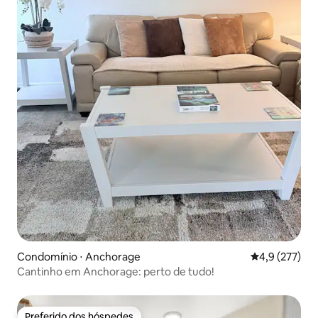
Condomínio ⋅ Anchorage
4,9 de uma av
4,9 (277)
Cantinho em Anchorage: perto de tudo!
Preferido dos hóspedes