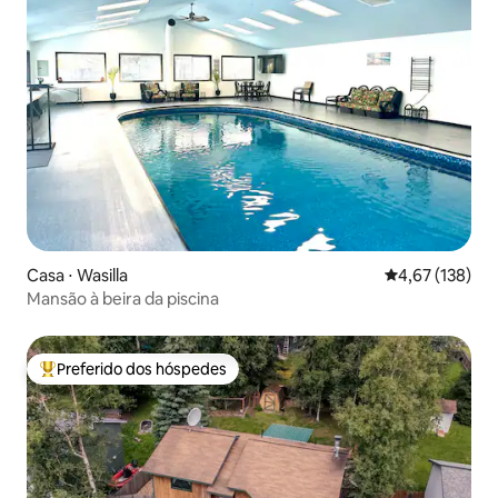
Casa ⋅ Wasilla
4,67 de uma av
4,67 (138)
Mansão à beira da piscina
Preferido dos hóspedes
Entre os melhores preferidos dos hóspedes