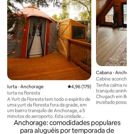
Cabana ⋅ Anchora
Cabine aconchega
hidromassagem pri
Tenha calma neste
Iurta ⋅ Anchorage
4,96 de uma avaliação média de 
4,96 (179)
tranquilo aninhad
Iurta na floresta
Chugach em Bear 
A Yurt da Floresta tem todo o espírito de
inusitado possui v
uma yurt da floresta fora da grade, em
tranquilas, caça 
um bairro tranquilo de Anchorage, a 5
uma encantadora
minutos do aeroporto. Esta unidade
recentemente rem
Anchorage: comodidades populares
parcialmente fora da rede de 16' é
minutos do centro 
aquecida por fogão a lenha (madeira
para aluguéis por temporada de
minutos do Flatto
cortada incluída), ou os hóspedes