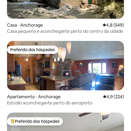
Casa ⋅ Anchorage
4,8 de uma av
4,8 (549)
Casa pequena e aconchegante perto do centro da cidade
Preferido dos hóspedes
Preferido dos hóspedes
Apartamento ⋅ Anchorage
4,9 de uma av
4,9 (224)
Estúdio aconchegante perto do aeroporto
Preferido dos hóspedes
Entre os melhores preferidos dos hóspedes