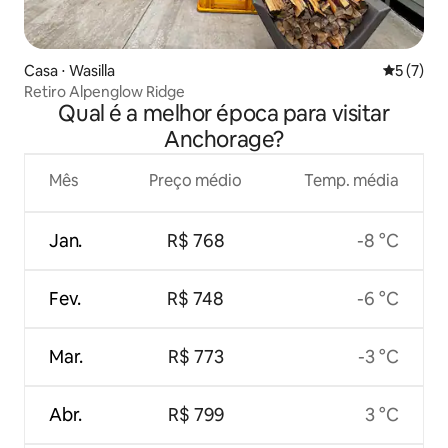
Casa ⋅ Wasilla
5 de uma 
5 (7)
Retiro Alpenglow Ridge
Qual é a melhor época para visitar
Anchorage?
Mês
Preço médio
Temp. média
Jan.
R$ 768
-8 °C
Fev.
R$ 748
-6 °C
Mar.
R$ 773
-3 °C
Abr.
R$ 799
3 °C