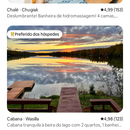
Chalé ⋅ Chugiak
4,99 de uma av
4,99 (153)
Deslumbrante! Banheira de hidromassagem! 4 camas,
perfeito para grupos!
Preferido dos hóspedes
Entre os melhores preferidos dos hóspedes
Cabana ⋅ Wasilla
4,98 de uma av
4,98 (123)
Cabana tranquila à beira do lago com 2 quartos, 1 banheiro