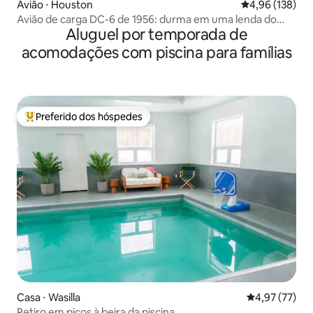
Avião ⋅ Houston
4,96 de uma av
4,96 (138)
Avião de carga DC-6 de 1956: durma em uma lenda do
Aluguel por temporada de
Alasca
acomodações com piscina para famílias
Preferido dos hóspedes
Entre os melhores preferidos dos hóspedes
Casa ⋅ Wasilla
4,97 de uma a
4,97 (77)
Retiro em picos à beira da piscina