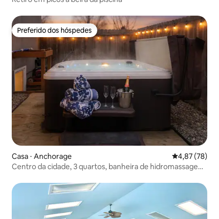
Preferido dos hóspedes
Preferido dos hóspedes
Casa ⋅ Anchorage
4,87 de uma a
4,87 (78)
Centro da cidade, 3 quartos, banheira de hidromassagem,
estacionamento gratuito, acomoda 6 pessoas