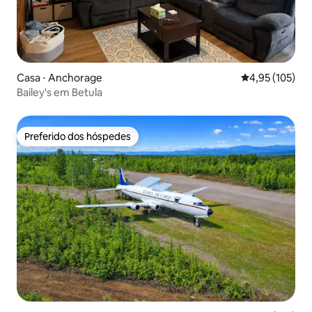
Casa ⋅ Anchorage
4,95 de uma av
4,95 (105)
Bailey's em Betula
Preferido dos hóspedes
Preferido dos hóspedes