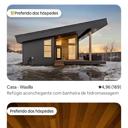
e banheira de hidromassagem, acomoda 6 pessoas
Preferido dos hóspedes
Entre os melhores preferidos dos hóspedes
Casa ⋅ Wasilla
4,96 de uma av
4,96 (169)
Refúgio aconchegante com banheira de hidromassagem
Preferido dos hóspedes
Preferido dos hóspedes