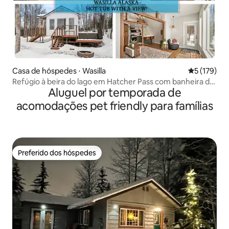
Casa de hóspedes ⋅ Wasilla
5 de uma av
5 (179)
Refúgio à beira do lago em Hatcher Pass com banheira de
Aluguel por temporada de
hidromassagem!
acomodações pet friendly para famílias
Preferido dos hóspedes
Preferido dos hóspedes