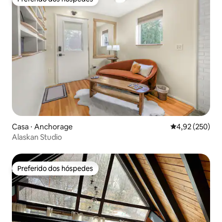
Preferido dos hóspedes
Casa ⋅ Anchorage
4,92 de uma av
4,92 (250)
Alaskan Studio
Preferido dos hóspedes
Preferido dos hóspedes