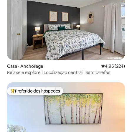
Casa ⋅ Anchorage
4,95 de uma av
4,95 (224)
Relaxe e explore | Localização central | Sem tarefas
Preferido dos hóspedes
Entre os melhores preferidos dos hóspedes