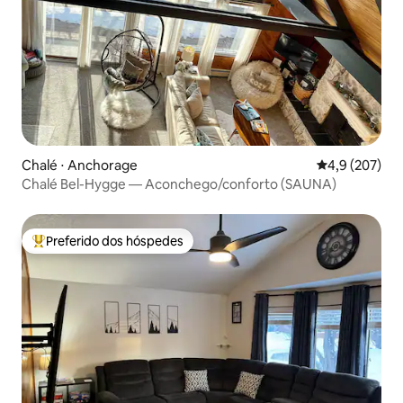
Chalé ⋅ Anchorage
4,9 de uma av
4,9 (207)
Chalé Bel-Hygge — Aconchego/conforto (SAUNA)
Preferido dos hóspedes
Entre os melhores preferidos dos hóspedes