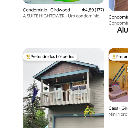
Condomínio ⋅ Girdwood
4,89 de uma avaliação m
4,89 (177)
A SUÍTE HIGHTOWER - Um condomínio
Condomín
moderno luxuoso!
Condomín
Alu
Preferido dos hóspedes
Prefe
Entre os melhores preferidos dos hóspedes
Entre os
Casa ⋅ G
Mini Nord
hidromass