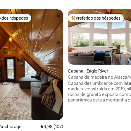
o dos hóspedes
Preferido dos hóspedes
o dos hóspedes
Entre os melhores preferidos d
Cabana ⋅ Eagle River
Cabana de madeira no Alasca/v
panorâmica para a água/ecológ
Cabana deslumbrante com late
madeira construída em 2019, s
rocha de granito exposta com v
panorâmica para a montanha e
Você terá uso privado de toda 
incluindo 2 quartos, cada um 
queen size, uma cômoda e gra
armários. Você desfrutará de vi
 Anchorage
4,98 de uma avaliação média de 5, 107 avalia
4,98 (107)
panorâmicas deslumbrantes d