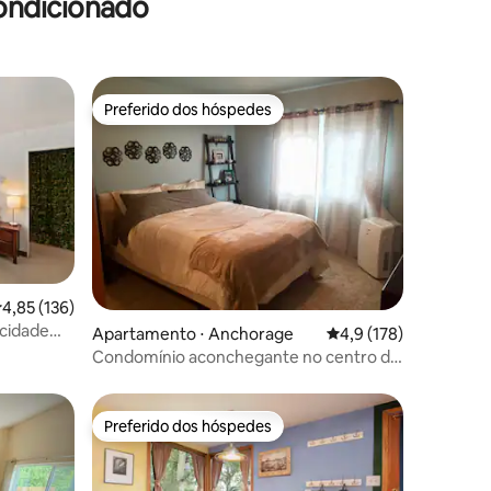
ondicionado
aeroporto!
Preferido dos hóspedes
Preferido dos hóspedes
,85 de uma avaliação média de 5, 136 avaliações
4,85 (136)
ções
 cidade
Apartamento ⋅ Anchorage
4,9 de uma avaliação 
4,9 (178)
spaço de
Condomínio aconchegante no centro da
cidade
Preferido dos hóspedes
os hóspedes
Preferido dos hóspedes