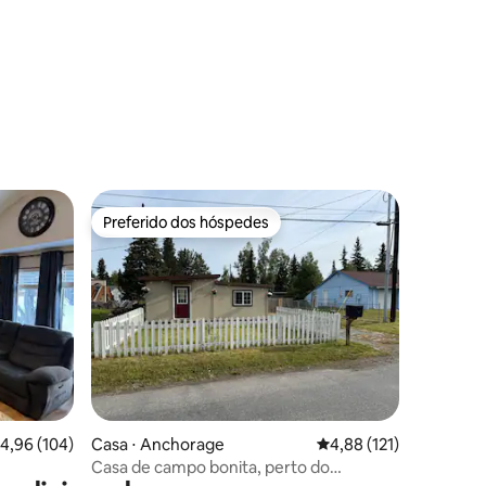
Preferido dos hóspedes
os hóspedes
Preferido dos hóspedes
ções
,96 de uma avaliação média de 5, 104 avaliações
4,96 (104)
Casa ⋅ Anchorage
4,88 de uma avaliação 
4,88 (121)
Casa de campo bonita, perto do