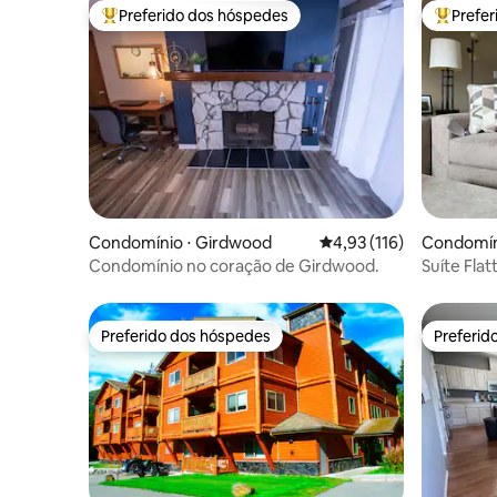
Preferido dos hóspedes
Prefe
Entre os melhores preferidos dos hóspedes
Entre os
Condomínio ⋅ Girdwood
4,93 de uma avaliação m
4,93 (116)
Condomín
Condomínio no coração de Girdwood.
Suíte Fla
tudo!
Preferido dos hóspedes
Preferid
Preferido dos hóspedes
Preferid