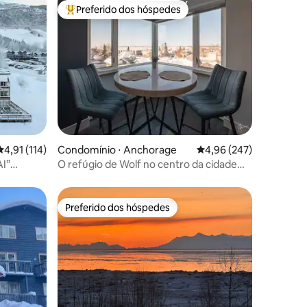
Preferido dos hóspedes
Entre os melhores preferidos dos hóspedes
ções
4,91 de uma avaliação média de 5, 114 avaliações
4,91 (114)
Condomínio ⋅ Anchorage
4,96 de uma avaliação m
4,96 (247)
I”
O refúgio de Wolf no centro da cidade
qui)
com estacionamento STR20260039
Preferido dos hóspedes
os hóspedes
Preferido dos hóspedes