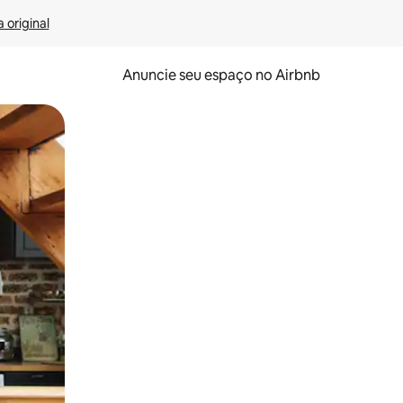
 original
Anuncie seu espaço no Airbnb
 deslizando o dedo na tela.