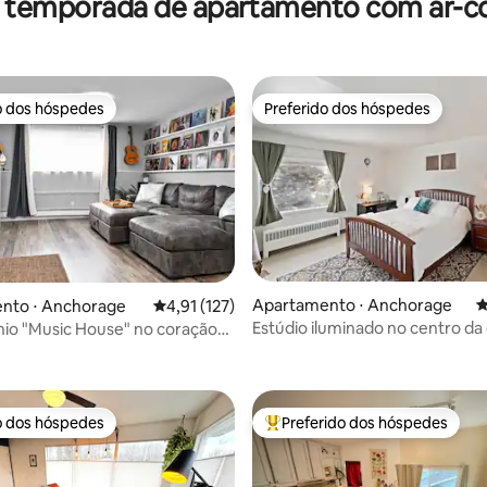
r temporada de apartamento com ar-c
o dos hóspedes
Preferido dos hóspedes
o dos hóspedes
Preferido dos hóspedes
Apartamento ⋅ Anchorage
4
nto ⋅ Anchorage
4,91 de uma avaliação média de 5, 127 avalia
4,91 (127)
Estúdio iluminado no centro da
io "Music House" no coração
édia de 5, 201 avaliações
com ar-condicionado novo e e
rage
trabalho
o dos hóspedes
Preferido dos hóspedes
o dos hóspedes
Entre os melhores preferidos d