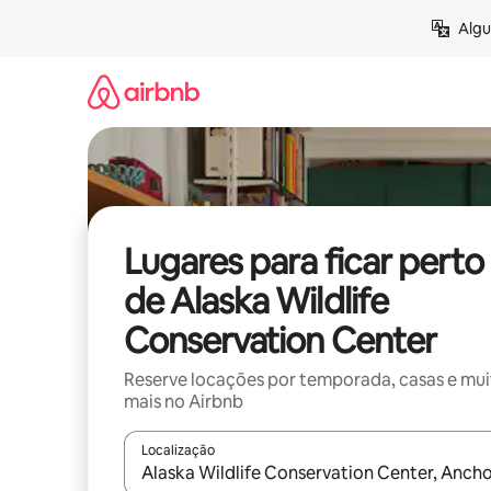
Pular
Algu
para
o
conteúdo
Lugares para ficar perto
de Alaska Wildlife
Conservation Center
Reserve locações por temporada, casas e mu
mais no Airbnb
Localização
Quando os resultados estiverem disponíveis, expl