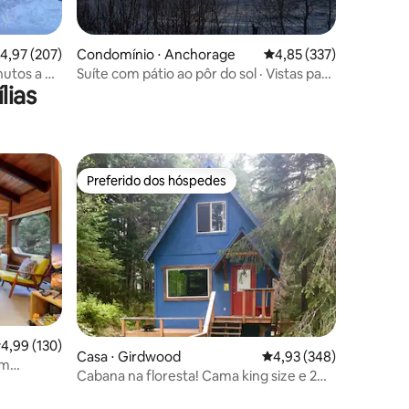
ções
,97 de uma avaliação média de 5, 207 avaliações
4,97 (207)
Condomínio ⋅ Anchorage
4,85 de uma avaliação 
4,85 (337)
utos a pé
Suíte com pátio ao pôr do sol · Vistas para
lias
Cook Inlet · Centro da cidade
Preferido dos hóspedes
os hóspedes
Preferido dos hóspedes
ções
,99 de uma avaliação média de 5, 130 avaliações
4,99 (130)
Casa ⋅ Girdwood
4,93 de uma avaliação m
4,93 (348)
em
Cabana na floresta! Cama king size e 2
camas de casal Grande deck