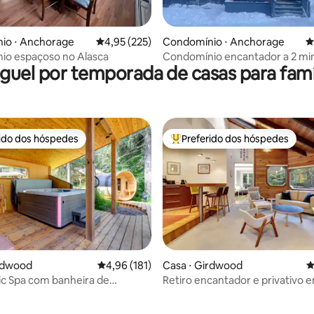
édia de 5, 177 avaliações
io ⋅ Anchorage
4,95 de uma avaliação média de 5, 225 avalia
4,95 (225)
Condomínio ⋅ Anchorage
4
io espaçoso no Alasca
Condomínio encantador a 2 min
guel por temporada de casas para famí
do teleférico!
rido dos hóspedes
Preferido dos hóspedes
 melhores preferidos dos hóspedes
Entre os melhores preferidos d
irdwood
4,96 de uma avaliação média de 5, 181 avalia
4,96 (181)
Casa ⋅ Girdwood
4
ic Spa com banheira de
Retiro encantador e privativo 
agem, sauna e lareira...
Girdwood