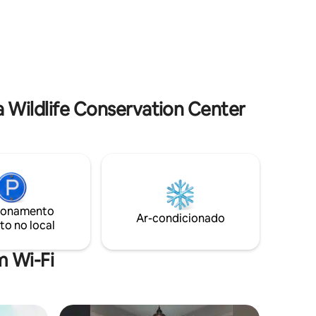
dias
capacidade para até 4 pessoas, esta
Alasca,
acomodação tranquila oferece sinal de
horage.
celular confiável, Wi-Fi e check-in
venturas
autônomo fácil, longe do trânsito da
mo local
Seward Highway. Muito bem conservado
 um dia
pelo proprietário, é um espaço acolhedor
que realmente parece um lar.
 Wildlife Conservation Center
ionamento
Ar-condicionado
to no local
 Wi-Fi