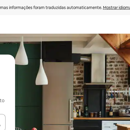
mas informações foram traduzidas automaticamente. 
Mostrar idioma
ito
ore-os usando as seta para cima e para baixo do teclado ou tocando e