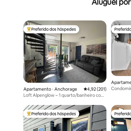
Aluguel po
perto do aeroporto
Preferido dos hóspedes
Preferid
Entre os melhores preferidos dos hóspedes
Preferid
Apartame
Condomín
Apartamento ⋅ Anchorage
4,92 de uma avaliação m
4,92 (201)
de Ancho
Loft Alpenglow ~ 1 quarto/banheiro com
jacuzzi e sauna
Preferido dos hóspedes
Preferid
Entre os melhores preferidos dos hóspedes
Preferid