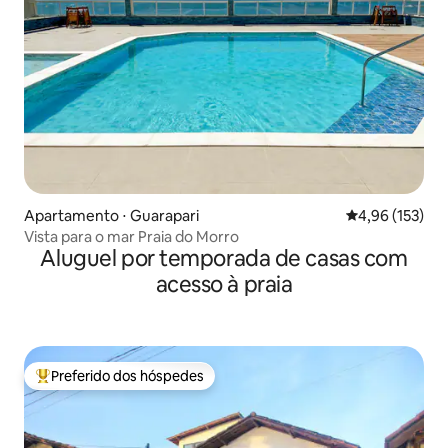
Apartamento ⋅ Guarapari
4,96 de uma av
4,96 (153)
Vista para o mar Praia do Morro
Aluguel por temporada de casas com
acesso à praia
Preferido dos hóspedes
Entre os melhores preferidos dos hóspedes