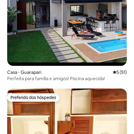
Casa ⋅ Guarapari
5 de uma a
5 (51)
Perfeita para família e amigos! Piscina aquecida!
Preferido dos hóspedes
Preferido dos hóspedes