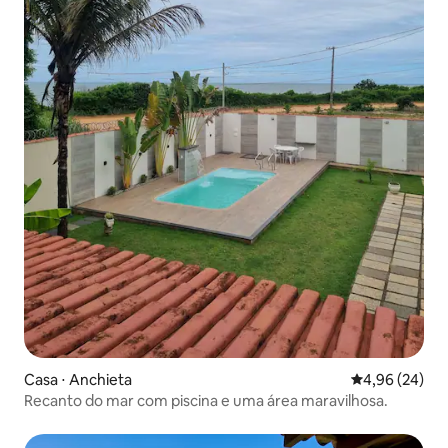
Casa ⋅ Anchieta
4,96 de uma a
4,96 (24)
Recanto do mar com piscina e uma área maravilhosa.