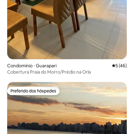
Condomínio ⋅ Guarapari
5 de uma a
5 (46)
Cobertura Praia do Morro/Prédio na Orla
Preferido dos hóspedes
Preferido dos hóspedes