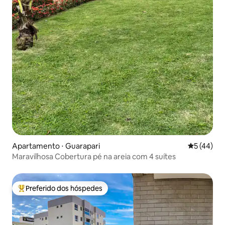
Apartamento ⋅ Guarapari
5 de uma a
5 (44)
Maravilhosa Cobertura pé na areia com 4 suítes
Preferido dos hóspedes
Entre os melhores preferidos dos hóspedes