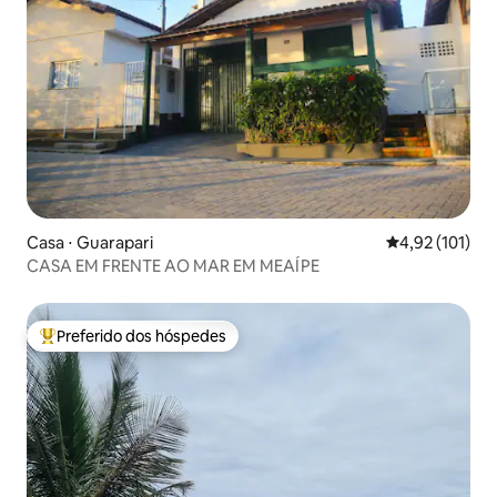
Casa ⋅ Guarapari
4,92 de uma av
4,92 (101)
CASA EM FRENTE AO MAR EM MEAÍPE
Preferido dos hóspedes
Entre os melhores preferidos dos hóspedes