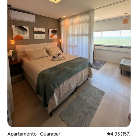
Apartamento ⋅ Guarapari
4,95 de uma av
4,95 (157)