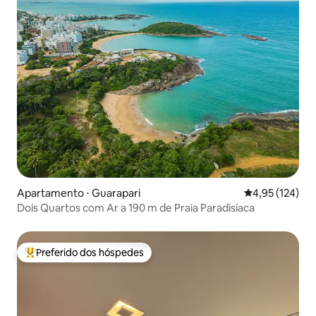
Apartamento ⋅ Guarapari
4,95 de uma av
4,95 (124)
Dois Quartos com Ar a 190 m de Praia Paradisíaca
Preferido dos hóspedes
Entre os melhores preferidos dos hóspedes