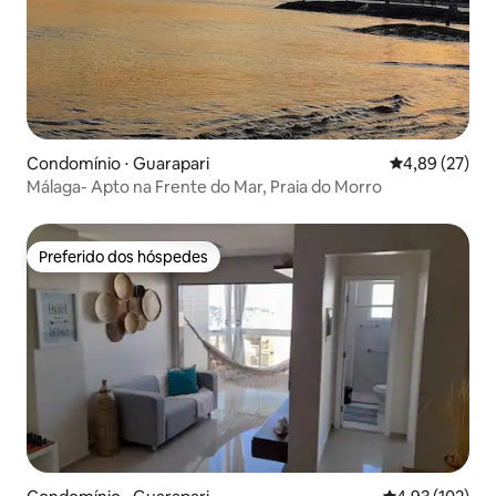
Condomínio ⋅ Guarapari
4,89 de uma a
4,89 (27)
Málaga- Apto na Frente do Mar, Praia do Morro
Preferido dos hóspedes
Preferido dos hóspedes