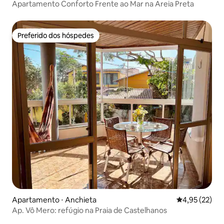
Apartamento Conforto Frente ao Mar na Areia Preta
Preferido dos hóspedes
Preferido dos hóspedes
Apartamento ⋅ Anchieta
4,95 de uma a
4,95 (22)
Ap. Vô Mero: refúgio na Praia de Castelhanos