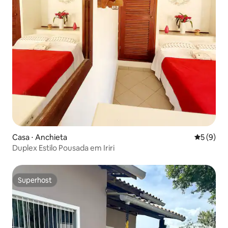
Casa ⋅ Anchieta
5 de uma 
5 (9)
Duplex Estilo Pousada em Iriri
Superhost
Superhost