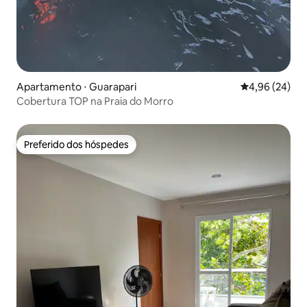
Apartamento ⋅ Guarapari
4,96 de uma a
4,96 (24)
Cobertura TOP na Praia do Morro
Preferido dos hóspedes
Preferido dos hóspedes