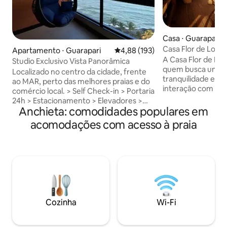
Casa ⋅ Guarapari
Casa Flor de Lotu
Apartamento ⋅ Guarapari
4,88 de uma avaliação média de 
4,88 (193)
A Casa Flor de Lot
Studio Exclusivo Vista Panorâmica
quem busca uma e
Localizado no centro da cidade, frente
tranquilidade e paz
ao MAR, perto das melhores praias e do
interação com a n
comércio local. > Self Check-in > Portaria
ao som das ondas e
24h > Estacionamento > Elevadores >
oceano. A casa é 
Anchieta: comodidades populares em
Wi-Fi (400 MB) > Cama Queen > Cozinha
domésticos, com m
completa > Espaço para home office >
acomodações com acesso à praia
uma excelente loc
Não são permitidos animais de
tirar o fôlego, u
estimação. Acesso a pé as Praias da
jardim exuberante
Areia Preta, Praia das Castanheiras e
meditar, um belo 
Praia do Riacho Apenas 10min da Praia
uma praia praticament
do Morro e 10min da Praia da Bacutia
relaxar neste lugar
Venha se hospedar neste lugar incrível,
e dentro do mar!
perto de supermercado, padaria,
farmácia etc.
Cozinha
Wi-Fi