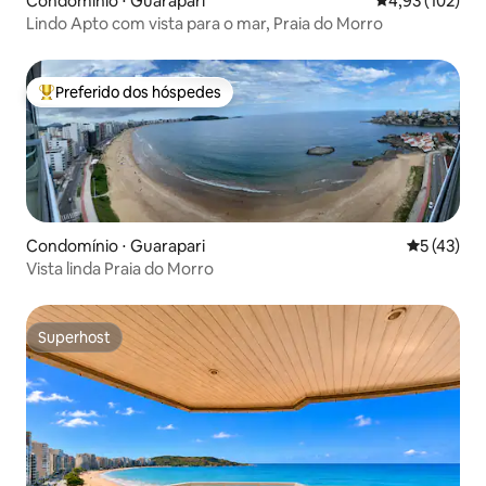
Condomínio ⋅ Guarapari
4,93 de uma av
4,93 (102)
Lindo Apto com vista para o mar, Praia do Morro
Preferido dos hóspedes
Entre os melhores preferidos dos hóspedes
Condomínio ⋅ Guarapari
5 de uma a
5 (43)
Vista linda Praia do Morro
Superhost
Superhost