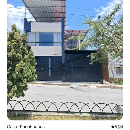
Casa ⋅ Pariahuanca
5 de uma 
5 (3)