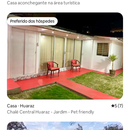
Casa aconchegante na área turística
Preferido dos hóspedes
Preferido dos hóspedes
Casa ⋅ Huaraz
5 de uma 
5 (7)
Chalé Central Huaraz - Jardim - Pet friendly