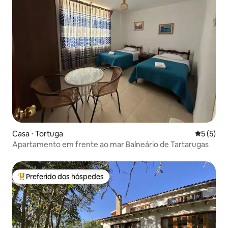
Casa ⋅ Tortuga
5 de uma 
5 (5)
Apartamento em frente ao mar Balneário de Tartarugas
Preferido dos hóspedes
Entre os melhores preferidos dos hóspedes