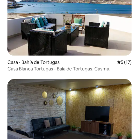
Casa ⋅ Bahía de Tortugas
5 de uma a
5 (17)
Casa Blanca Tortugas - Baía de Tortugas, Casma.