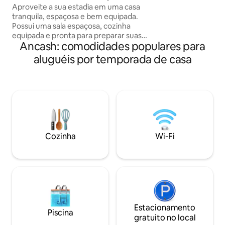
portão elétrico, 
garagem
Aproveite a sua estadia em uma casa
cerca de segurança. Um espaço a
tranquila, espaçosa e bem equipada.
funcional e bem e
Possui uma sala espaçosa, cozinha
compartilhar em fa
equipada e pronta para preparar suas
seus ambientes e 
Ancash: comodidades populares para
refeições, três quartos com TV para seu
agradável durante 
entretenimento, além de ventiladores, e
aluguéis por temporada de casa
dois banheiros completos com água
quente. Wi-Fi e segurança 24 horas por
dia, 7 dias por semana. Inclui garagem
dentro da casa para no máximo 4
veículos. Perfeita para famílias ou grupos
que buscam tranquilidade e conforto
Estamos localizados a 10 minutos da
Plaza de Armas de Huarmey.
Cozinha
Wi-Fi
Estacionamento
Piscina
gratuito no local