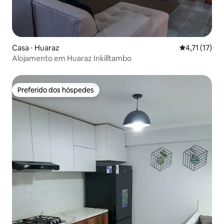
Casa ⋅ Huaraz
4,71 de uma a
4,71 (17)
Alojamento em Huaraz Inkilltambo
Preferido dos hóspedes
Preferido dos hóspedes