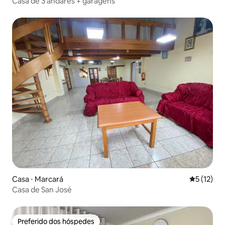
Casa de 3 andares + garagens
Casa ⋅ Marcará
5 de uma a
5 (12)
Casa de San José
Preferido dos hóspedes