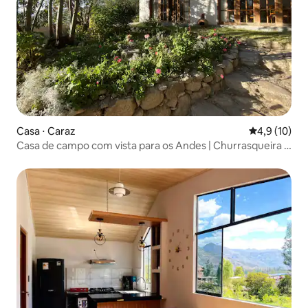
Casa ⋅ Caraz
4,9 de uma a
4,9 (10)
Casa de campo com vista para os Andes | Churrasqueira e
jardim