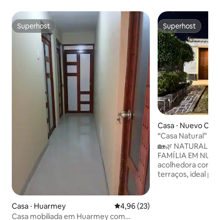
Superhost
Superhost
Superhost
Superhost
Casa ⋅ Nuevo Chi
“Casa Natural” Ca
🏡🌿 NATURAL HO
FAMÍLIA EM NUEVO 
acolhedora com 3 
terraços, ideal par
que buscam uma es
privativa. Possui 
Smart TVs, área de
Casa ⋅ Huarmey
4,96 de uma avaliação média de
4,96 (23)
banheiros comple
Casa mobiliada em Huarmey com