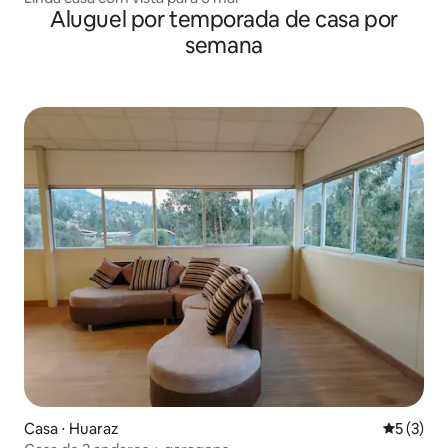
Aluguel por temporada de casa por
semana
Casa ⋅ Huaraz
5 de uma 
5 (3)