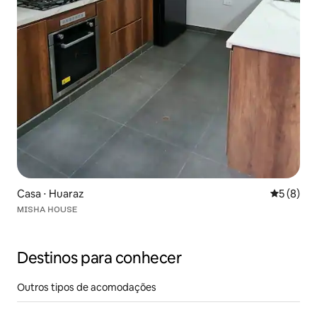
Casa ⋅ Huaraz
5 de uma 
5 (8)
ᴍɪꜱʜᴀ ʜᴏᴜꜱᴇ
Destinos para conhecer
Outros tipos de acomodações