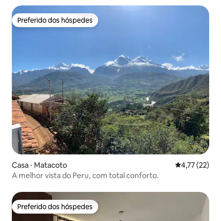
Preferido dos hóspedes
Preferido dos hóspedes
Casa ⋅ Matacoto
4,77 de uma a
4,77 (22)
A melhor vista do Peru, com total conforto.
Preferido dos hóspedes
Preferido dos hóspedes