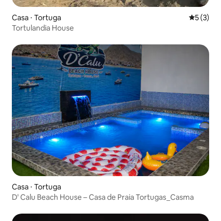
Casa ⋅ Tortuga
5 de uma 
5 (3)
Tortulandia House
Casa ⋅ Tortuga
D' Calu Beach House – Casa de Praia Tortugas_Casma