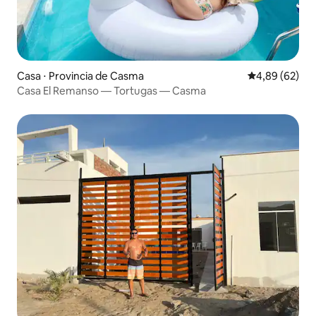
Casa ⋅ Provincia de Casma
4,89 de uma a
4,89 (62)
Casa El Remanso — Tortugas — Casma