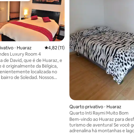
ivativo ⋅ Huaraz
4,82 de uma avaliação média de 5, 11 avalia
4,82 (11)
des Luxury Room 4
sa de David, que é de Huaraz, e
e é originalmente da Bélgica,
enientemente localizada no
 bairro de Soledad. Nossos
 quartos têm banheiros
s, camas confortáveis e amplo
e armazenamento. Nosso pátio
é a área perfeita para relaxar
lo jardim de flores, sofás
Quarto privativo ⋅ Huaraz
eis, cadeiras e mesas de
Quarto Inti Raymi Muito Bom
bem como uma cozinha
Bem-vindo ao Huaraz para desf
te equipada e uma parede
turismo de aventura! Se você gosta de
. Nosso terraço no terceiro
adrenalina há montanhas e lag