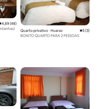
4,69 de uma avaliação média de 5, 48 avaliações
4,69 (48)
ontanhas)
Quarto privativo ⋅ Huaraz
5 de uma avaliaçã
5 (3)
BONITO QUARTO PARA 2 PESSOAS
ções