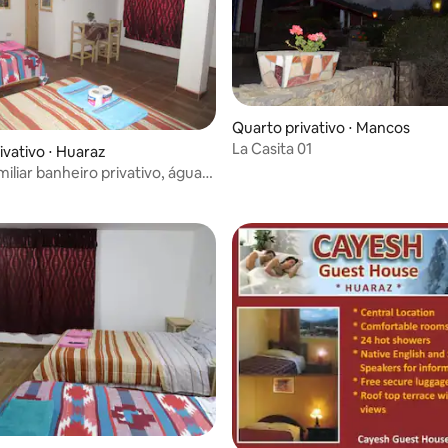
Quarto privativo ⋅ Mancos
La Casita 01
ivativo ⋅ Huaraz
 média de 5, 3 avaliações
iliar banheiro privativo, água
fi, tv