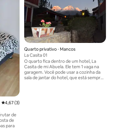
ções
Quarto privativo ⋅ Mancos
Quarto pr
La Casita 01
BONITO 
O quarto fica dentro de um hotel, La
Desfrute
Casita de mi Abuela. Ele tem 1 vaga na
espaçoso.
garagem. Você pode usar a cozinha da
minutos a
sala de jantar do hotel, que está sempre
Plaza de
disponível. Além disso, na sala de jantar
tem 1 ban
do hotel, há uma lareira e utensílios de
quente 24
cozinha à disposição. ideal para famílias.
premium, 
Perto do Parque Nacional de Huascarán,
muito ag
4,67 de uma avaliação média de 5, 3 avaliações
4,67 (3)
perto de um museu arqueológico, com
produtos 
boa vista para a montanha; jardins e
recolhem
rutar de
áreas verdes, Internet Wi-Fi.
vendemos
com um a
oas para