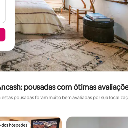
ncash: pousadas com ótimas avaliaçõ
estas pousadas foram muito bem avaliadas por sua localizaçã
o dos hóspedes
o dos hóspedes