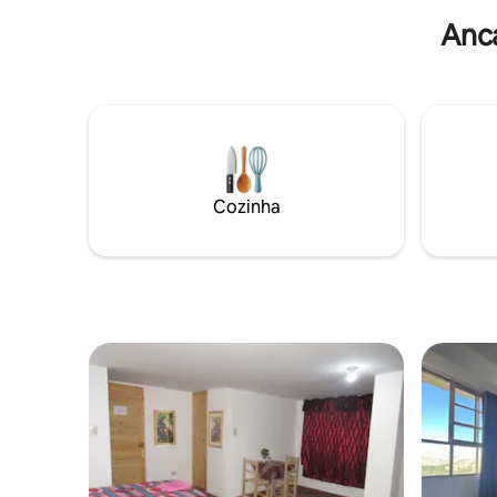
andar ofe
Wi-Fi gratuito em todos os lugares do
montanha
Anca
chalé e café da manhã gratuito.
Cozinha