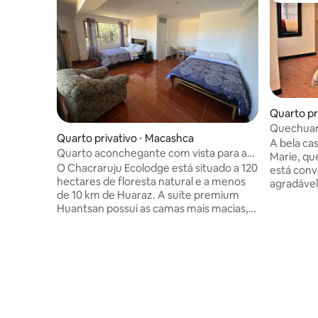
Quarto pr
Quechuan
Quarto privativo ⋅ Macashca
A bela ca
Quarto aconchegante com vista para a
Marie, qu
montanha
O Chacraruju Ecolodge está situado a 120
está conv
hectares de floresta natural e a menos
agradável
de 10 km de Huaraz. A suíte premium
espaçosos
Huantsan possui as camas mais macias,
privativo
uma jacuzzi borbulhante e vistas incríveis
espaço d
da montanha. Você pode relaxar em
no térreo 
nossa sala de estar rústica, passear por
com um be
nossa floresta e fazer nossos passeios de
confortáv
caminhada e escalada, onde você pode
centro, 
explorar montanhas e lagoas
totalmen
deslumbrantes. Você também pode usar
pedregosa
nossa parede de escalada. Desfrute de