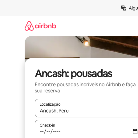
Pular
Algu
para
o
conteúdo
Ancash: pousadas
Encontre pousadas incríveis no Airbnb e faça
sua reserva
Localização
Quando os resultados estiverem disponíveis, expl
Check-in