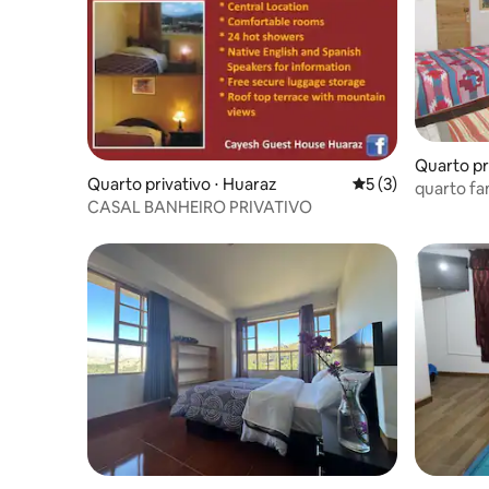
Quarto pr
Quarto privativo ⋅ Huaraz
5 de uma avaliação
5 (3)
quarto fam
CASAL BANHEIRO PRIVATIVO
quente wi-