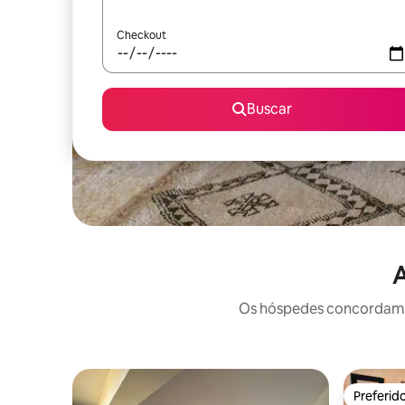
Checkout
Buscar
A
Os hóspedes concordam: 
Preferid
Preferid