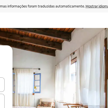
mas informações foram traduzidas automaticamente. 
Mostrar idioma
ore-os usando as seta para cima e para baixo do teclado ou tocando e