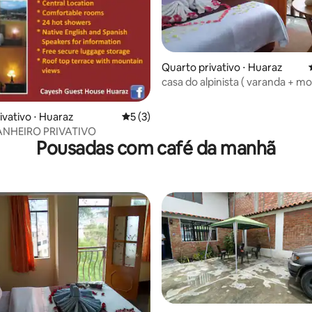
Quarto privativo ⋅ Huaraz
casa do alpinista ( varanda + m
 média de 5, 3 avaliações
ivativo ⋅ Huaraz
5 de uma avaliação média de 5, 3 avalia
5 (3)
ANHEIRO PRIVATIVO
Pousadas com café da manhã