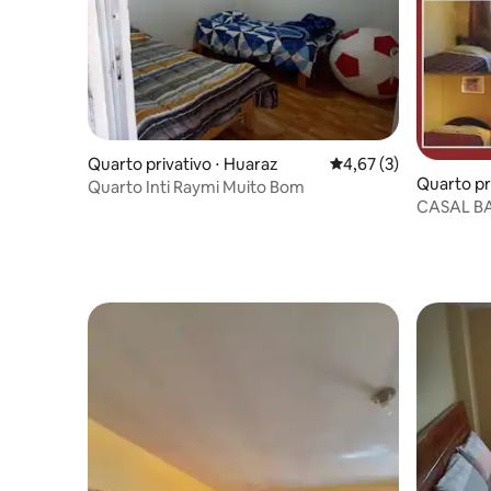
Quarto privativo ⋅ Huaraz
4,67 de uma avaliação
4,67 (3)
Quarto pr
Quarto Inti Raymi Muito Bom
CASAL B