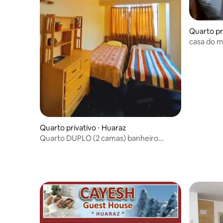
Quarto pr
casa do m
para o jar
Quarto privativo ⋅ Huaraz
Quarto DUPLO (2 camas) banheiro
compartilhado